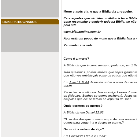
Morte e após ela, o que a Bíblia diz a respeito.
Para aqueles que não têm o hábito de ler a Bíbl
esse resuminho e conferir tudo na Bíblia, se nã
LINKS PATROCINADOS
pelo site
www.bíbliaonline.com.br
Aqui está um pouco do muito que a Bíblia fala a r
Vai mudar sua vida.
Como é a morte?
A Bíblia diz que é como um sono profundo, em
1 T
'Não queremos, porém, irmãos, que sejais ignorant
que não vos entristeçais como os outros que não tê
Em
João 11:11-14
Jesus diz sobre o sono de Lázaro
assim:
'Disse isso e continuou: Nosso amigo Lázaro dorm
os dicípulos:
Senhor
, se dorme melhorará. Jesus es
dicípulos que ele se referia ao repouso do sono.'
Onde dormem os
mortos
?
A Bíblia diz em
Daniel 12:02
:
'?E muitos dos que dormem no pó da terra ressuscit
outros para vergonha e desprezo eterno.?
Os mortos sabem de algo?
Em
Eclesiastes 9:5-6 e 10
diz: