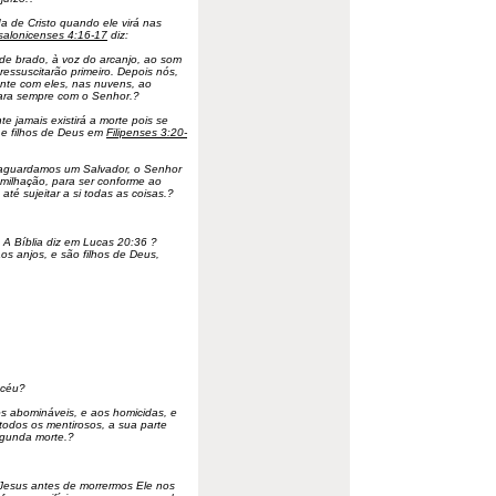
a de Cristo quando ele virá nas
salonicenses 4:16-17
diz:
e brado, à voz do arcanjo, ao som
essuscitarão primeiro. Depois nós,
nte com eles, nas nuvens, ao
para sempre com o Senhor.?
e jamais existirá a morte pois se
s e filhos de Deus em
Filipenses 3:20-
 aguardamos um Salvador, o Senhor
umilhação, para ser conforme ao
até sujeitar a si todas as coisas.?
 A Bíblia diz em Lucas 20:36 ?
os anjos, e são filhos de Deus,
 céu?
s abomináveis, e aos homicidas, e
a todos os mentirosos, a sua parte
egunda morte.?
 Jesus antes de morrermos Ele nos