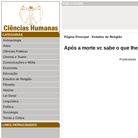
PUBLICIDADE
CATEGORIAS
Página Principal
:
Estudos de Religião
Antropologia
Artes
Após a morte vc sabe o que lh
Ciências Politicas
Cinema e Teatro
Publicidade
Comunicações e Mídia
Economia
Educação
Estudos de Religião
Filosofia
História
Lei Geral
Linguística
Política
Sociologia
Teoria e Crítica
LINKS PATROCINADOS