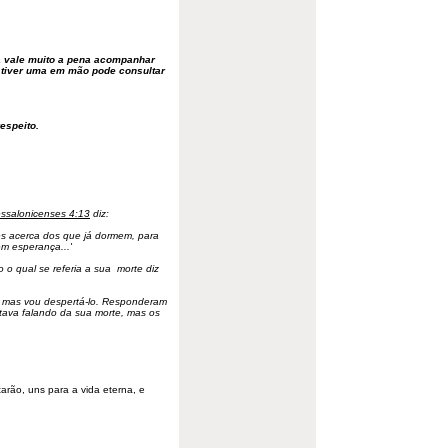
ia vale muito a pena acompanhar
o tiver uma em mão pode consultar
espeito.
essalonicenses 4:13
diz:
es acerca dos que já dormem, para
m esperança...'
 o qual se referia a sua morte diz
e mas vou despertá-lo. Responderam
tava falando da sua morte, mas os
arão, uns para a vida eterna, e