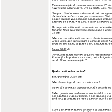
Essa ressurreição dos mortos acontecerá na 2ª vind
nuvens para julgar o povo, vivo ou morto. Em
1 Tes
'Porque o Senhor mesmo descerá do céu com grand
da trombeta de Deus, e os que morreram em Cristo r
os que ficarmos vivos seremos arrebatados juntame
encontro do Senhor nos ares, e assim estaremos 
Os corpos dos fiéis serão restaurados e daí em diant
tornaram filhos da ressureição sendo iguais a anjo
21
diz:
'Mas a nossa pátria está nos céus, donde também
Jesus Cristo, que transformará o corpo da nossa h
corpo da sua glória, segundo o seu eficaz poder de 
Lucas 20:36
diz:
'Por quanto tempo viveram os justos ressuscitados?
Porque já não podem mais morrer; pois são iguais a
sendo filhos da ressurreição.?
Qual o destino dos ímpios?
Em
Apocalípse 20:09
diz:
'Mas desceu fogo do céu, e os devorou.?
Quem são os ímpios, aqueles que não entrarão no
?Mas, quanto aos medrosos, e aos incrédulos, e ao
aos adúlteros, e aos feiticeiros, e aos idólatras, e 
será no lago ardente de fogo e enxofre, que é a s
Claro q se arrependermos de tudo e se aceitramos