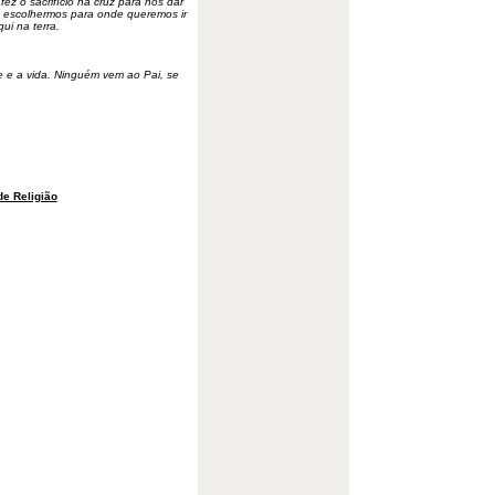
fez o sacrifício na cruz para nos dar
ra escolhermos para onde queremos ir
ui na terra.
 e a vida. Ninguém vem ao Pai, se
e Religião