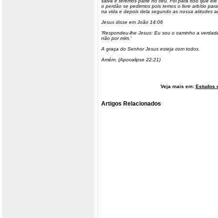
salva e teremos parte no céu. Foi para isso que ele 
o perdão se pedirmos pois temos o livre arbítio pa
na vida e depois dela segundo as nossa atitudes aq
Jesus disse em João 14:06
'Respondeu-lhe Jesus: Eu sou o caminho a verdade
não por mim.'
A graça do Senhor Jesus esteja com todos.
Amém. (Apocalipse 22:21)
Veja mais em:
Estudos d
Artigos Relacionados