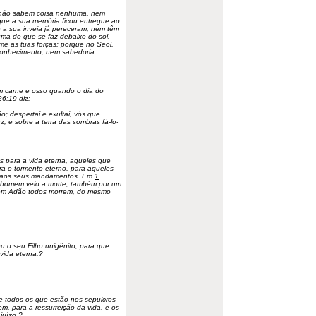
s não sabem coisa nenhuma, nem
ue a sua memória ficou entregue ao
 a sua inveja já pereceram; nem têm
uma do que se faz debaixo do sol.
rme as tuas forças; porque no Seol,
 conhecimento, nem sabedoria
em carne e osso quando o dia do
26:19
diz:
o; despertai e exultai, vós que
z, e sobre a terra das sombras fá-lo-
s para a vida eterna, aqueles que
a o tormento eterno, para aqueles
m aos seus mandamentos. Em
1
 homem veio a morte, também por um
em Adão todos morrem, do mesmo
 o seu Filho unigênito, para que
vida eterna.?
e todos os que estão nos sepulcros
em, para a ressurreição da vida, e os
juízo.?