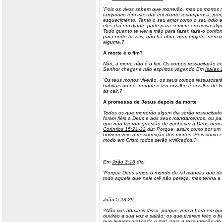
'
Pois os vivos sabem que morrerão, mas os morto
tampouco têm eles daí em diante recompensa; porq
esquecimento. Tanto o seu amor como o seu ódio e
eles daí em diante parte para sempre em coisa alg
Tudo quanto te vier à mão para fazer, faze-o confo
para onde tu vais, não há obra, nem projeto, nem
alguma.?
A morte é o fim?
Não, a morte não é o fim. Os corpos ressucitarão 
Senhor chegar e não espíritos vagando Em
Isaías 
'Os teus mortos viverão, os seus corpos ressuscitarã
habitais no pó; porque o teu orvalho é orvalho de lu
ás cair.?
A promessa de Jesus depois da morte
Todos os que morrerão algum dia serão ressucitado
foram fiéis a Deus e aos seus mandamentos, ou par
que não fizeram questão de conhecer à Deus ne
Coríntios 15:21-22
diz: Porque, assim como por um
homem veio a
ressurreição
dos mortos. Pois como 
modo em Cristo todos serão vivificados.?
Em
João 3:16
diz:
'Porque Deus amou o mundo de tal maneira que deu
todo aquele que nele crê não pereça, mas tenha a 
João 5:28-29
?Não vos admireis disso, porque vem a hora em qu
ouvirão a sua voz e sairão: os que tiverem feito o b
que tiverem praticado o mal, para a ressurreição do 