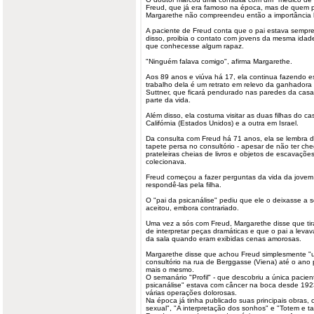
Freud, que já era famoso na época, mas de quem pai
Margarethe não compreendeu então a importância h
A paciente de Freud conta que o pai estava sempre
disso, proibia o contato com jovens da mesma idade
que conhecesse algum rapaz.
"Ninguém falava comigo", afirma Margarethe.
Aos 89 anos e viúva há 17, ela continua fazendo es
trabalho dela é um retrato em relevo da ganhador
Suttner, que ficará pendurado nas paredes da cas
parte da vida.
Além disso, ela costuma visitar as duas filhas do 
Califórnia (Estados Unidos) e a outra em Israel.
Da consulta com Freud há 71 anos, ela se lembra 
tapete persa no consultório - apesar de não ter che
prateleiras cheias de livros e objetos de escavaçõe
colecionava.
Freud começou a fazer perguntas da vida da jovem
respondê-las pela filha.
O "pai da psicanálise" pediu que ele o deixasse a só
aceitou, embora contrariado.
Uma vez a sós com Freud, Margarethe disse que tir
de interpretar peças dramáticas e que o pai a levav
da sala quando eram exibidas cenas amorosas.
Margarethe disse que achou Freud simplesmente "
consultório na rua de Berggasse (Viena) até o ano 
mais o mesmo.
O semanário "Profil" - que descobriu a única pacien
psicanálise" estava com câncer na boca desde 192
várias operações dolorosas.
Na época já tinha publicado suas principais obras,
sexual", "A interpretação dos sonhos" e "Totem e ta