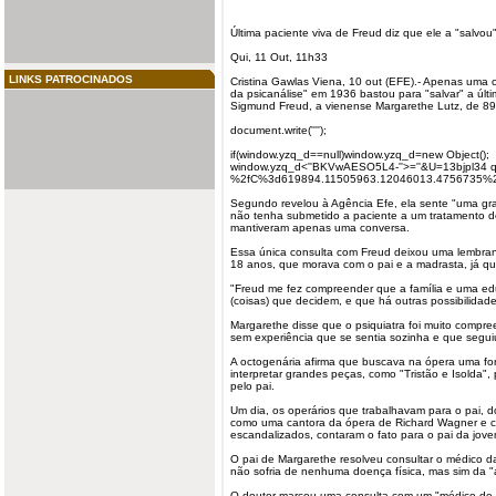
Última paciente viva de Freud diz que ele a "salv
Qui, 11 Out, 11h33
LINKS PATROCINADOS
Cristina Gawlas Viena, 10 out (EFE).- Apenas uma 
da psicanálise" em 1936 bastou para "salvar" a últ
Sigmund Freud, a vienense Margarethe Lutz, de 89
document.write('''');
if(window.yzq_d==null)window.yzq_d=new Object();
window.yzq_d<''BKVwAESO5L4-''>=''&U=13bjpl
%2fC%3d619894.11505963.12046013.4756735%
Segundo revelou à Agência Efe, ela sente "uma gra
não tenha submetido a paciente a um tratamento de
mantiveram apenas uma conversa.
Essa única consulta com Freud deixou uma lembran
18 anos, que morava com o pai e a madrasta, já qu
"Freud me fez compreender que a família e uma ed
(coisas) que decidem, e que há outras possibilidade
Margarethe disse que o psiquiatra foi muito compr
sem experiência que se sentia sozinha e que segui
A octogenária afirma que buscava na ópera uma form
interpretar grandes peças, como "Tristão e Isolda",
pelo pai.
Um dia, os operários que trabalhavam para o pai, d
como uma cantora da ópera de Richard Wagner e c
escandalizados, contaram o fato para o pai da jov
O pai de Margarethe resolveu consultar o médico da
não sofria de nenhuma doença física, mas sim da "
O doutor marcou uma consulta com um "médico de m