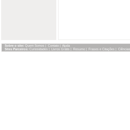
Sobre o site:
Quem Somos
|
Contato
|
Ajuda
Sites Parceiros:
Curiosidades
|
Livros Grátis
|
Resumo
|
Frases e Citações
|
Ciências