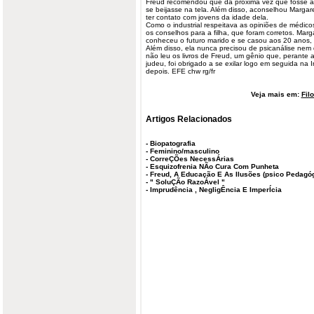
Freud recomendou que da próxima vez que fosse a
se beijasse na tela. Além disso, aconselhou Margaret
ter contato com jovens da idade dela.
Como o industrial respeitava as opiniões de médicos
os conselhos para a filha, que foram corretos. Mar
conheceu o futuro marido e se casou aos 20 anos,
Além disso, ela nunca precisou de psicanálise nem
não leu os livros de Freud, um gênio que, perante 
judeu, foi obrigado a se exilar logo em seguida na 
depois. EFE chw rg/fr
Veja mais em:
Fil
Artigos Relacionados
-
Biopatografia
-
Feminino/masculino
-
CorreÇÕes NecessÁrias
-
Esquizofrenia NÃo Cura Com Punheta
-
Freud, A Educação E As Ilusões (psico Pedagó
-
" SoluÇÃo RazoÁvel "
-
Imprudência , NegligÊncia E ImperÍcia