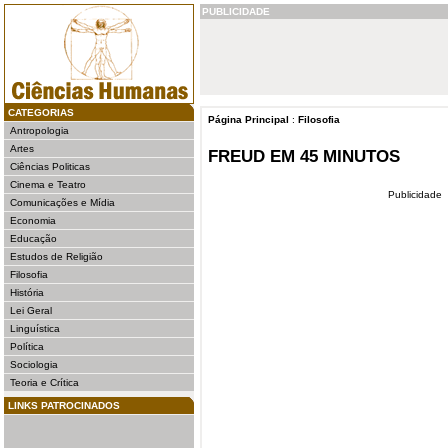
PUBLICIDADE
CATEGORIAS
Página Principal
:
Filosofia
Antropologia
Artes
FREUD EM 45 MINUTOS
Ciências Politicas
Cinema e Teatro
Publicidade
Comunicações e Mídia
Economia
Educação
Estudos de Religião
Filosofia
História
Lei Geral
Linguística
Política
Sociologia
Teoria e Crítica
LINKS PATROCINADOS