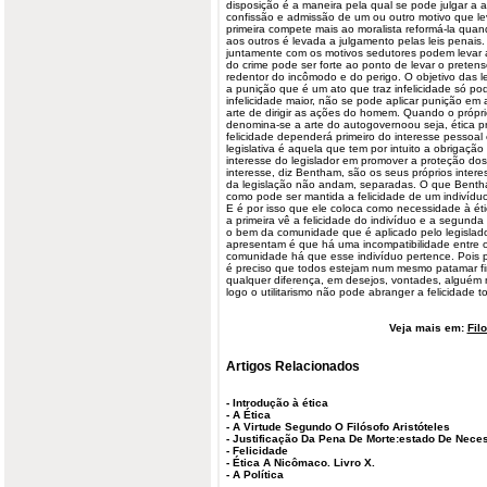
disposição é a maneira pela qual se pode julgar a 
confissão e admissão de um ou outro motivo que leva
primeira compete mais ao moralista reformá-la qu
aos outros é levada a julgamento pelas leis penais
juntamente com os motivos sedutores podem levar
do crime pode ser forte ao ponto de levar o pretens
redentor do incômodo e do perigo. O objetivo das le
a punição que é um ato que traz infelicidade só pod
infelicidade maior, não se pode aplicar punição em 
arte de dirigir as ações do homem. Quando o própri
denomina-se a arte do autogovernoou seja, ética pri
felicidade dependerá primeiro do interesse pessoal 
legislativa é aquela que tem por intuito a obrigaçã
interesse do legislador em promover a proteção do
interesse, diz Bentham, são os seus próprios interes
da legislação não andam, separadas. O que Bentha
como pode ser mantida a felicidade de um indivídu
E é por isso que ele coloca como necessidade à étic
a primeira vê a felicidade do indivíduo e a segunda
o bem da comunidade que é aplicado pelo legislad
apresentam é que há uma incompatibilidade entre 
comunidade há que esse indivíduo pertence. Pois p
é preciso que todos estejam num mesmo patamar fin
qualquer diferença, em desejos, vontades, alguém n
logo o utilitarismo não pode abranger a felicidade t
Veja mais em:
Fil
Artigos Relacionados
-
Introdução à ética
-
A Ética
-
A Virtude Segundo O Filósofo Aristóteles
-
Justificação Da Pena De Morte:estado De Nece
-
Felicidade
-
Ética A Nicômaco. Livro X.
-
A Política