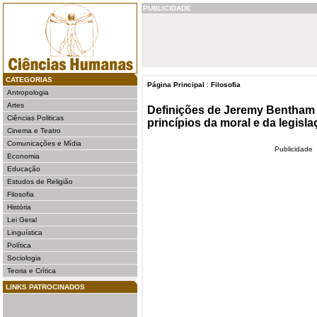
PUBLICIDADE
CATEGORIAS
Página Principal
:
Filosofia
Antropologia
Artes
Definições de Jeremy Bentham
Ciências Politicas
princípios da moral e da legisl
Cinema e Teatro
Comunicações e Mídia
Publicidade
Economia
Educação
Estudos de Religião
Filosofia
História
Lei Geral
Linguística
Política
Sociologia
Teoria e Crítica
LINKS PATROCINADOS