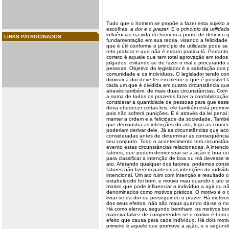
Tudo que o homem se propõe a fazer esta sujeito 
escolhas,
a dor e o prazer
. E o
princípio da utilidad
influências na vida do homem a ponto de definir o 
LINKS PATROCINADOS
fundamentação em sua teoria, visando a
felicidade
que é útil conforme o princípio de utilidade pode se
reto praticar e que não é errado pratica-lá. Portant
correto é aquele que tem total aprovação em todo
julgados, evitando-se de fazer o mal e procurando 
pessoas. Objetivo do
legislador
é a satisfação dos 
comunidade e os indivíduos. O legislador tendo co
diminuir a dor deve ter em mente o que é possível 
cada um que é dividida em quatro circunstância que
através também, de mais duas circunstâncias. Com 
a soma de todos os prazeres fazer a contabilização
considerar a quantidade de pessoas para que esse
deva obedecer certas leis, ele também está promov
pois não sofrerá punições. E é através da lei pen
manter a ordem e a felicidade da sociedade. Também 
que demonstra as intenções do ato, logo as conse
poderiam derivar dele. Já as circunstâncias que a
consideradas antes de determinar as conseqüências
seu conjunto. Todo o acontecimento tem circunstâ
evento estas circunstâncias relacionadas. A intenci
fatores
, que podem demonstrar se a ação é boa ou m
para classificar a intenção de boa ou má devesse l
ato. Afetando qualquer dos fatores, podemos consid
fatores não fizerem partes das intenções do indiv
intencional. Um ato ruim com intenção e resultado 
estabelecido foi bom, e motivo mau quando o ato s
motivo que pode influenciar o indivíduo a agir ou 
denominados como
motivos
práticos. O motivo é o q
livrar-se da dor ou perseguindo o prazer. Há moti
dos seus efeitos, não são maus quando dá-se o n
Há como elencar, segundo
bentham
, os motivos bo
maneira talvez de compreender se o motivo é bom 
efeito que causa para cada indivíduo. Há dois mot
primeiro é aquele que promove a ação, e o segundo