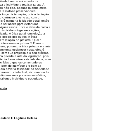
atitude boa ou má através da
 o indivíduo a praticar tal ato.A
ando não boa, apenas quando afeta
. Os motivos preservadores,
 a
força da tentação
, pois a tentação
o criminoso a ver o ato com o
is é manter a felicidade geral, então
e ser aceita para evitar uma
alguns casos. Ética é definida como a
o indivíduo dirige suas ações,
vada. A ética geral, em relação a
e depois dos outros. A ética
o em relação ao próximo. Qual o
s interesses do próximo? O único
ses, portanto a ética privada e a arte
m tenta esclarecer nesta obra é
o sem que prejudique o seu próximo.
a privada e arte da legislação, pois
 tenta harmonizar esta felicidade, com
or. Mas o que os comentadores
o bem do indivíduo e o bem da
ara haver a felicidade da sociedade
anceiro, intelectual, etc. quando há
ão terá seus prazeres satisfeitos,
otal entre indivíduo e sociedade.
osofia
ssidade E Legítima Defesa