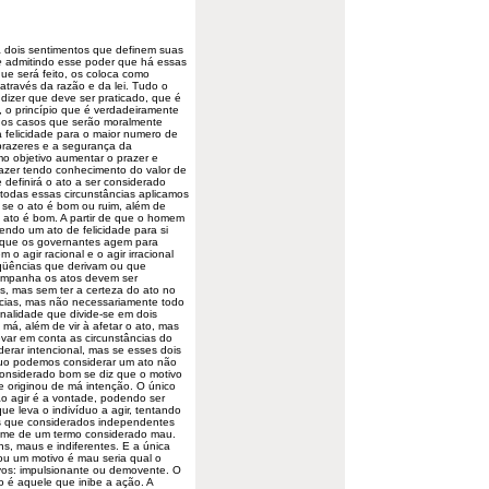
a dois sentimentos que definem suas
e
admitindo esse poder que há essas
que será feito, os coloca como
através da razão e da lei. Tudo o
 dizer que deve ser praticado, que é
o, o princípio que é verdadeiramente
s os casos que serão moralmente
a felicidade para o maior numero de
prazeres e a segurança da
mo objetivo aumentar o prazer e
fazer tendo conhecimento do valor de
 definirá o ato a ser considerado
todas essas circunstâncias aplicamos
 se o ato é bom ou ruim, além de
 ato é bom. A partir de que o homem
endo um ato de felicidade para si
al que os governantes agem para
o agir racional e o agir irracional
qüências que derivam ou que
companha os atos devem ser
, mas sem ter a certeza do ato no
ncias, mas não necessariamente todo
onalidade que divide-se em dois
á, além de vir à afetar o ato, mas
evar em conta as circunstâncias do
erar intencional, mas se esses dois
íduo podemos considerar um ato não
considerado bom se diz que o motivo
e originou de má intenção. O único
não agir é a vontade, podendo ser
ue leva o indivíduo a agir, tentando
vos que considerados independentes
ome de um termo considerado mau.
ns, maus e indiferentes. E a única
ou um motivo é mau seria qual o
ivos: impulsionante ou demovente. O
 é aquele que inibe a ação. A