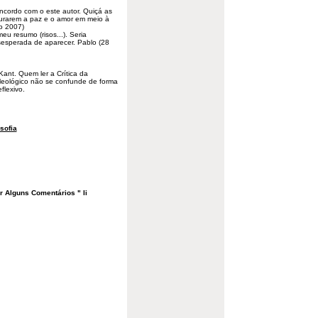
cordo com o este autor. Quiçá as
urarem a paz e o amor em meio à
o 2007)
meu resumo (risos...). Seria
esesperada de aparecer. Pablo (28
Kant. Quem ler a Crítica da
leológico não se confunde de forma
flexivo.
osofia
r Alguns Comentários " Ii