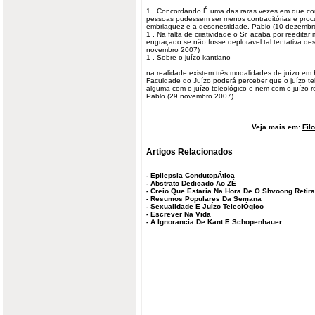
1 . Concordando É uma das raras vezes em que con
pessoas pudessem ser menos contraditórias e proc
embriaguez e a desonestidade. Pablo (10 dezembr
1 . Na falta de criatividade o Sr. acaba por reeditar 
engraçado se não fosse deplorável tal tentativa d
novembro
2007)
1 . Sobre o juízo kantiano
na realidade existem três modalidades de juízo em 
Faculdade do Juízo poderá perceber que o juízo te
alguma com o juízo teleológico e nem com o juízo re
Pablo (29 novembro 2007)
Veja mais em:
Fil
Artigos Relacionados
-
Epilepsia CondutopÁtica
-
Abstrato Dedicado Ao ZÉ
-
Creio Que Estaria Na Hora De O Shvoong Retira
-
Resumos Populares Da Semana
-
Sexualidade E JuÍzo TeleolÓgico
-
Escrever Na Vida
-
A Ignorancia De Kant E Schopenhauer