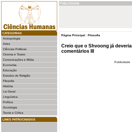
PUBLICIDADE
CATEGORIAS
Página Principal
:
Filosofia
Antropologia
Artes
Creio que o Shvoong já deveria 
Ciências Politicas
comentários III
Cinema e Teatro
Comunicações e Mídia
Publicidade
Economia
Educação
Estudos de Religião
Filosofia
História
Lei Geral
Linguística
Política
Sociologia
Teoria e Crítica
LINKS PATROCINADOS