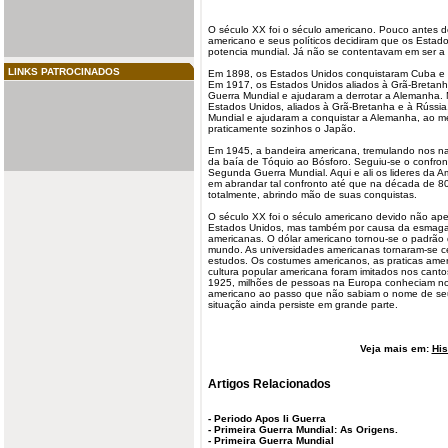
O século XX foi o século
americano
. Pouco antes do
americano e seus políticos
decidiram
que os Estado
potencia mundial. Já não se contentavam em ser a 
LINKS PATROCINADOS
Em 1898, os Estados Unidos conquistaram Cuba e P
Em 1917, os Estados Unidos aliados à Grã-Bretanh
Guerra Mundial
e ajudaram a derrotar a Alemanha.
Estados Unidos, aliados à Grã-Bretanha e à Rússi
Mundial e ajudaram a conquistar a Alemanha, ao
praticamente sozinhos o Japão.
Em 1945, a bandeira
americana
, tremulando nos n
da baía de Tóquio ao Bósforo. Seguiu-se o confron
Segunda Guerra Mundial. Aqui e ali os lideres da A
em abrandar tal confronto até que na década de 80 
totalmente, abrindo mão de suas conquistas.
O século XX foi o século americano devido não a
Estados Unidos, mas também por causa da esmagado
americanas. O dólar americano tornou-se o padrão
mundo. As universidades americanas tornaram-se c
estudos. Os costumes americanos, as praticas ame
cultura popular americana foram imitados nos cant
1925, milhões de pessoas na Europa conheciam no
americano ao passo que não sabiam o nome de seu p
situação ainda persiste em grande parte.
Veja mais em:
His
Artigos Relacionados
-
Periodo Apos Ii Guerra
-
Primeira Guerra Mundial: As Origens.
-
Primeira Guerra Mundial