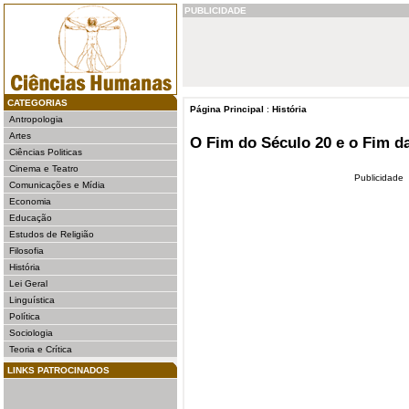
PUBLICIDADE
CATEGORIAS
Página Principal
:
História
Antropologia
Artes
O Fim do Século 20 e o Fim d
Ciências Politicas
Cinema e Teatro
Publicidade
Comunicações e Mídia
Economia
Educação
Estudos de Religião
Filosofia
História
Lei Geral
Linguística
Política
Sociologia
Teoria e Crítica
LINKS PATROCINADOS