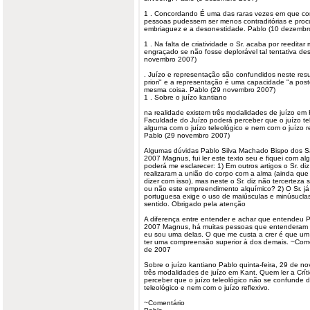
1 . Concordando É uma das raras vezes em que con
pessoas pudessem ser menos contraditórias e proc
embriaguez e a desonestidade. Pablo (10 dezembr
1 . Na falta de criatividade o Sr. acaba por reeditar 
engraçado se não fosse deplorável tal tentativa d
novembro
2007)
. Juízo e representação são confundidos neste re
priori" e a representação é uma capacidade "a post
mesma coisa. Pablo (29 novembro 2007)
1 . Sobre o juízo kantiano
na realidade existem três modalidades de juízo em 
Faculdade do Juízo poderá perceber que o juízo te
alguma com o juízo teleológico e nem com o juízo re
Pablo (29 novembro 2007)
Algumas dúvidas Pablo Silva Machado Bispo dos San
2007 Magnus, fui ler este texto seu e fiquei com a
poderá me esclarecer: 1) Em outros artigos o Sr. diz
realizaram a união do corpo com a alma (ainda que
dizer com isso), mas neste o Sr. diz não tercerteza s
ou não este empreendimento alquímico? 2) O Sr. já
portuguesa exige o uso de maiúsculas e minúsuclas?
sentido. Obrigado pela atenção
A diferença entre entender e achar que entendeu 
2007 Magnus, há muitas pessoas que entenderam 
eu sou uma delas. O que me custa a crer é que 
ter uma compreensão superior à dos demais. ~Com
de 2007
Sobre o juízo kantiano Pablo quinta-feira, 29 de 
três modalidades de juízo em Kant. Quem ler a Crí
perceber que o juízo teleológico não se confunde 
teleológico e nem com o juízo reflexivo.
~Comentário