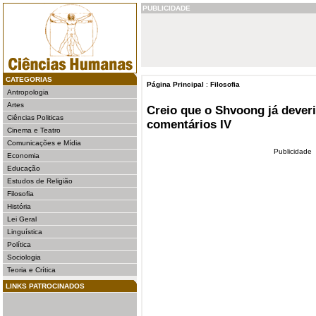
PUBLICIDADE
CATEGORIAS
Página Principal
:
Filosofia
Antropologia
Artes
Creio que o Shvoong já deveria
Ciências Politicas
comentários IV
Cinema e Teatro
Comunicações e Mídia
Publicidade
Economia
Educação
Estudos de Religião
Filosofia
História
Lei Geral
Linguística
Política
Sociologia
Teoria e Crítica
LINKS PATROCINADOS