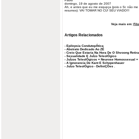
Pablo
domingo, 19 de agosto de 2007
Ah, e antes que eu me esqueça (pois o Sr. não me
resumos): VAI TOMAR NO CÚ! SEU VIADO!!!
Veja mais em:
Fil
Artigos Relacionados
-
Epilepsia CondutopÁtica
-
Abstrato Dedicado Ao ZÉ
-
Creio Que Estaria Na Hora De O Shvoong Retira
-
Sexualidade E JuÍzo TeleolÓgico
-
JuÍzos TeleolÓgicos = Neurose Homossexual =
-
A Ignorancia De Kant E Schopenhauer
-
JuÍzo TeleolÓgico - DefiniÇÕes .