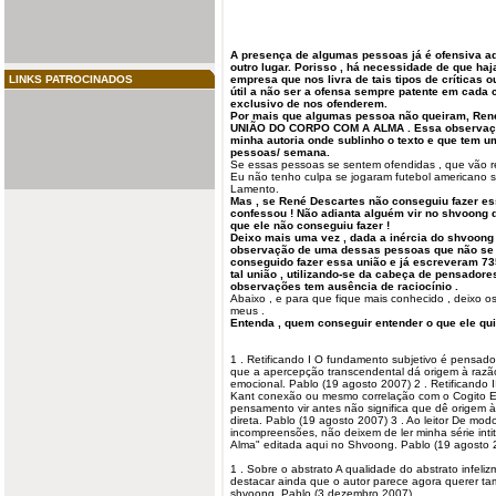
A presença de algumas pessoas já é ofensiva a
outro lugar. Porisso , há necessidade de que haj
LINKS PATROCINADOS
empresa que nos livra de tais tipos de críticas
útil a não ser a ofensa sempre patente em cada c
exclusivo de nos ofenderem.
Por mais que algumas pessoa não queiram, Ren
UNIÃO DO CORPO COM A ALMA . Essa observação
minha autoria onde sublinho o texto e que tem u
pessoas/ semana.
Se essas pessoas se sentem ofendidas , que vão r
Eu não tenho culpa se jogaram futebol americano 
Lamento.
Mas , se René Descartes não conseguiu fazer ess
confessou ! Não adianta alguém vir no shvoong d
que ele não conseguiu fazer !
Deixo mais uma vez , dada a inércia do shvoong e
observação de uma dessas pessoas que não se d
conseguido fazer essa união e já escreveram 
tal união , utilizando-se da cabeça de pensadores
observações tem ausência de raciocínio .
Abaixo , e para que fique mais conhecido , deixo os
meus .
Entenda , quem conseguir entender o que ele quiz
1 . Retificando I O fundamento subjetivo é pensado
que a apercepção transcendental dá origem à razão
emocional. Pablo (19
agosto
2007) 2 . Retificando 
Kant
conexão ou mesmo correlação com o Cogito Er
pensamento vir antes não significa que dê origem à
direta. Pablo (19 agosto 2007) 3 . Ao leitor De mod
incompreensões, não deixem de ler minha série int
Alma" editada aqui no Shvoong. Pablo (19 agosto 
1 . Sobre o abstrato A qualidade do abstrato infel
destacar ainda que o autor parece agora querer t
shvoong. Pablo (3 dezembro 2007)