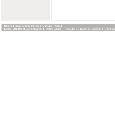
Sobre o site:
Quem Somos
|
Contato
|
Ajuda
Sites Parceiros:
Curiosidades
|
Livros Grátis
|
Resumo
|
Frases e Citações
|
Ciências