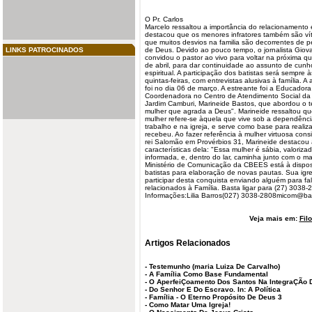
O Pr. Carlos
Marcelo ressaltou a importância do relacionamento en
destacou que os menores infratores também são ví
que muitos desvios na familia são decorrentes de 
LINKS PATROCINADOS
de Deus. Devido ao pouco tempo, o
jornalista
Giova
convidou o pastor ao vivo para voltar na próxima qui
de abril, para dar continuidade ao assunto de cunh
espiritual. A participação dos batistas será sempre à
quintas-feiras, com entrevistas alusivas à
família
. A 
foi no dia 06 de março. A estreante foi a Educadora
Coordenadora no Centro de Atendimento Social d
Jardim Camburi, Marineide Bastos, que abordou o 
mulher
que agrada a Deus". Marineide ressaltou q
mulher refere-se àquela que vive sob a dependênci
trabalho e na igreja, e serve como base para reali
recebeu. Ao fazer referência à mulher virtuosa cons
rei Salomão em Provérbios 31, Marineide destacou a
características dela: "Essa mulher é sábia, valoriz
informada, e, dentro do lar, caminha junto com o ma
Ministério de Comunicação da CBEES está à dispos
batistas para elaboração de novas pautas. Sua ig
participar desta conquista enviando alguém para f
relacionados à Família. Basta ligar para (27) 3038-
Informações:Lilia Barros(027)
3038-2808micom@bati
Veja mais em:
Fil
Artigos Relacionados
-
Testemunho (maria Luiza De Carvalho)
-
A Família Como Base Fundamental
-
O AperfeiÇoamento Dos Santos Na IntegraÇÃo
-
Do Senhor E Do Escravo. In: A Política
-
Família - O Eterno Propósito De Deus 3
-
Como Matar Uma Igreja!