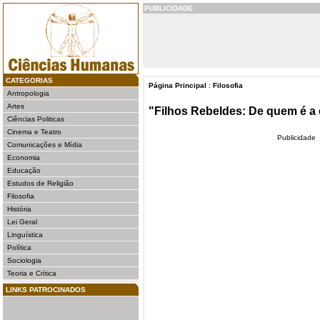
PUBLICIDADE
CATEGORIAS
Página Principal
:
Filosofia
Antropologia
Artes
"Filhos Rebeldes: De quem é a
Ciências Politicas
Cinema e Teatro
Publicidade
Comunicações e Mídia
Economia
Educação
Estudos de Religião
Filosofia
História
Lei Geral
Linguística
Política
Sociologia
Teoria e Crítica
LINKS PATROCINADOS