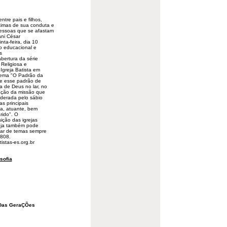
tre pais e filhos,
timas de sua conduta e
pessoas que se afastam
ni César
nta-feira, dia 10
o educacional e
s
abertura da série
 Religiosa e
a
Igreja
Batista em
tema "O Padrão da
ue esse padrão de
a de Deus no lar, no
zação da missão que
iderada pelo sábio
s principais
ada, atuante, bem
rido". O
ição das igrejas
reja também pode
alar de temas sempre
2808.
stas-es.org.br
osofia
 Das GeraÇÕes