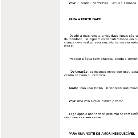
Vela:
7, sendo 3 vermelhas, 3 azuis e 1 branca, 
PARA A FERTILIDADE
Desde a mais remota antigüidade rituais são 
da fertilidade. Se alguém estiver interessado em 
criança deve realizar esta simpatia na terceira no
letra R.
Preparar a água com: alfavaca, arruda e cominh
Defumação:
as mesmas ervas que usou para
vasilha de barro ou cerâmica.
Toalha:
não usar toalha. Deixar secar naturalme
Vela:
uma vela bicolor, branca e verde.
Logo após o banho você perfumar-se com almíscar
seis brancas e seis verdes.
PARA UMA NOITE DE AMOR INESQUECÍVEL