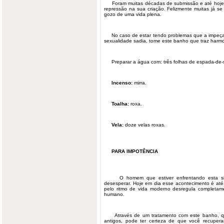
Foram muitas décadas de submissão e até hoje 
repressão na sua criação. Felizmente muitas já se
gozo de uma vida plena.
No caso de estar tendo problemas que a impeça
sexualidade sadia, tome este banho que traz harmo
Preparar a água com: três folhas de espada-de-s
Incenso:
mirra.
Toalha:
roxa.
Vela:
doze velas roxas.
PARA IMPOTÊNCIA
O homem que estiver enfrentando esta situ
desesperar. Hoje em dia esse acontecimento é at
pelo ritmo de vida moderno desregula completa
humano.
Através de um tratamento com este banho, que
antigos, pode ter certeza de que você recupe