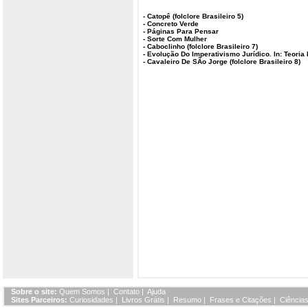
-
Catopê (folclore Brasileiro 5)
-
Concreto Verde
-
Páginas Para Pensar
-
Sorte Com Mulher
-
Caboclinho (folclore Brasileiro 7)
-
Evolução Do Imperativismo Jurídico. In: Teoria
-
Cavaleiro De SÃo Jorge (folclore Brasileiro 8)
Sobre o site:
Quem Somos
|
Contato
|
Ajuda
Sites Parceiros:
Curiosidades
|
Livros Grátis
|
Resumo
|
Frases e Citações
|
Ciências