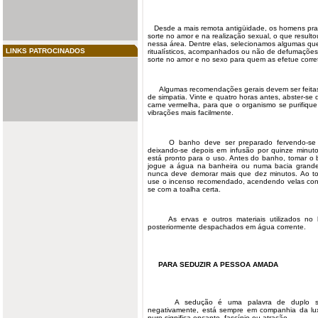
Desde a mais remota antigüidade, os homens pratic
sorte no amor e na realização sexual, o que result
nessa área. Dentre elas, selecionamos algumas qu
LINKS PATROCINADOS
ritualísticos, acompanhados ou não de defumações
sorte no amor e no sexo para quem as efetue corr
Algumas recomendações gerais devem ser feitas 
de simpatia. Vinte e quatro horas antes, abster-s
carne vermelha, para que o organismo se purifiq
vibrações mais facilmente.
O banho deve ser preparado fervendo-se os
deixando-se depois em infusão por quinze minuto
está pronto para o uso. Antes do banho, tomar o
jogue a água na banheira ou numa bacia grand
nunca deve demorar mais que dez minutos. Ao t
use o incenso recomendado, acendendo velas con
se com a toalha certa.
As ervas e outros materiais utilizados no
posteriormente despachados em água corrente.
PARA SEDUZIR A PESSOA AMADA
A sedução é uma palavra de duplo sent
negativamente, está sempre em companhia da lu
puro significa encanto, fascínio ou atração.