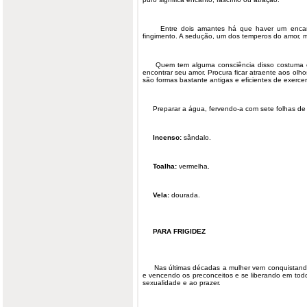
Entre dois amantes há que haver um encanta
fingimento. A sedução, um dos temperos do amor,
Quem tem alguma consciência disso costuma enf
encontrar seu amor. Procura ficar atraente aos ol
são formas bastante antigas e eficientes de exercer
Preparar a água, fervendo-a com sete folhas de 
Incenso:
sândalo.
Toalha:
vermelha.
Vela:
dourada.
PARA FRIGIDEZ
Nas últimas décadas a mulher vem conquistando
e vencendo os preconceitos e se liberando em todo
sexualidade e ao prazer.