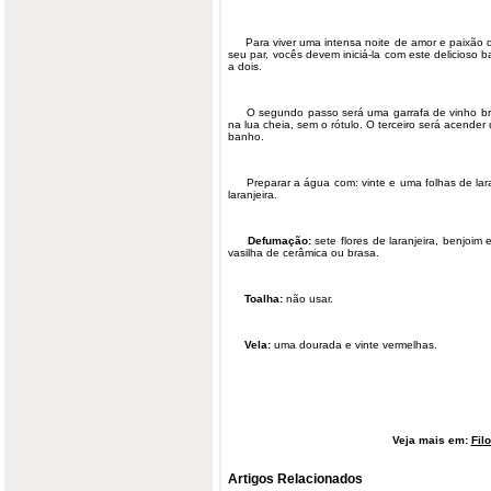
Para viver uma intensa noite de amor e paixão q
seu par, vocês devem iniciá-la com este delicioso
a dois.
O segundo passo será uma garrafa de vinho bran
na lua cheia, sem o rótulo. O terceiro será acender
banho.
Preparar a água com: vinte e uma folhas de laran
laranjeira.
Defumação:
sete flores de laranjeira, benjoim
vasilha de cerâmica ou brasa.
Toalha:
não usar.
Vela:
uma dourada e vinte vermelhas.
Veja mais em:
Fil
Artigos Relacionados