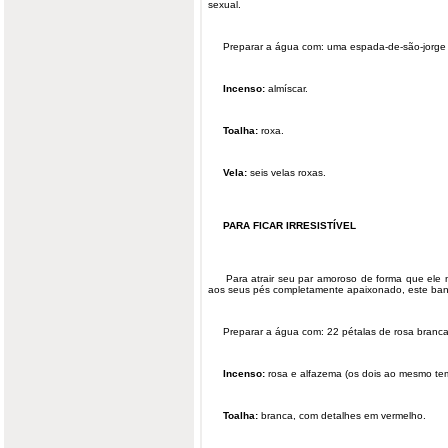
sexual.
Preparar a água com: uma espada-de-são-jorge c
Incenso:
almíscar.
Toalha:
roxa.
Vela:
seis velas roxas.
PARA FICAR IRRESISTÍVEL
Para atrair seu par amoroso de forma que ele nã
aos seus pés completamente apaixonado, este banho
Preparar a água com: 22 pétalas de rosa branca 
Incenso:
rosa e alfazema (os dois ao mesmo te
Toalha:
branca, com detalhes em vermelho.