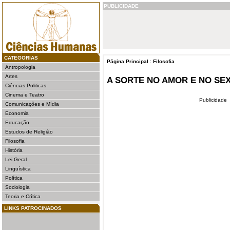
PUBLICIDADE
CATEGORIAS
Página Principal
:
Filosofia
Antropologia
Artes
A SORTE NO AMOR E NO SE
Ciências Politicas
Cinema e Teatro
Publicidade
Comunicações e Mídia
Economia
Educação
Estudos de Religião
Filosofia
História
Lei Geral
Linguística
Política
Sociologia
Teoria e Crítica
LINKS PATROCINADOS