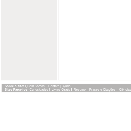
Sobre o site:
Quem Somos
|
Contato
|
Ajuda
Sites Parceiros:
Curiosidades
|
Livros Grátis
|
Resumo
|
Frases e Citações
|
Ciências