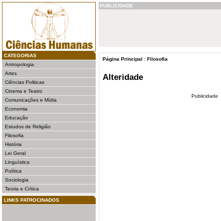
PUBLICIDADE
CATEGORIAS
Página Principal
:
Filosofia
Antropologia
Artes
Alteridade
Ciências Politicas
Cinema e Teatro
Publicidade
Comunicações e Mídia
Economia
Educação
Estudos de Religião
Filosofia
História
Lei Geral
Linguística
Política
Sociologia
Teoria e Crítica
LINKS PATROCINADOS