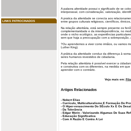
A palavra
alteridade
possui o significado de se colo
interpessoal, com consideração, valorização, identif
A pratica da alteridade se conecta aos relacioname
LINKS PATROCINADOS
entre grupos culturais religiosos, científicos, étnicos,
Na relação alteritária, está sempre presente os fen
complementaridade e da interdependência, no modo 
onde o nicho ecológico, as experiências particular
sem que haja a preocupação com a sobreposição, a
?Ou aprendemos a viver como irmãos, ou vamos mo
Luther King).
A prática da alteridade conduz da diferença à soma
seres humanos revestidos de
cidadania
.
Pela relação alteritária é possível exercer a cidada
e construtiva com os diferentes, na medida em que 
aprender com o contrário.
Veja mais em:
Fil
Artigos Relacionados
-
Nobert Elias
-
Currículo, Multiculturalismo E Formação Do Pro
-
O Hiper-renascimento Do SÉculo Xx E Os Desa
-
Da Tolerância
-
Edgar Morin - Valorizando Algumas De Suas Re
-
Educação Significativa
-
Com A Razão E Contra A Lei