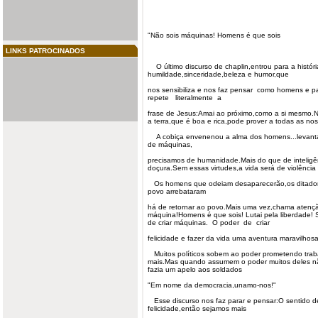
"Não sois máquinas! Homens é que sois
LINKS PATROCINADOS
O último
discurso
de chaplin,entrou para a histór
humildade,sinceridade,beleza e humor,que
nos sensibiliza e nos faz pensar como homens e p
repete literalmente a
frase de Jesus:Amai ao próximo,como a si mesmo.
a terra,que é boa e rica,pode prover a todas as no
A cobiça envenenou a alma dos homens...levanta
de máquinas,
precisamos de humanidade.Mais do que de inteligê
doçura.Sem essas virtudes,a vida será de violência 
Os homens que odeiam desaparecerão,os ditado
povo arrebataram
há de retornar ao povo.Mais uma vez,chama atenç
máquina!Homens é que sois! Lutai pela liberdade!
de criar máquinas. O poder de criar
felicidade e fazer da vida uma aventura
maravilhos
Muitos políticos sobem ao poder prometendo trab
mais.Mas quando assumem o poder muitos deles n
fazia um apelo aos soldados
"Em nome da democracia,unamo-nos!"
Esse discurso nos faz parar e pensar:O sentido de
felicidade,então sejamos mais