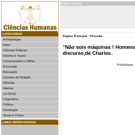
PUBLICIDADE
CATEGORIAS
Página Principal
:
Filosofia
Antropologia
Artes
"Não sois máquinas ! Homens 
Ciências Politicas
discurso,de Charles..
Cinema e Teatro
Comunicações e Mídia
Publicidade
Economia
Educação
Estudos de Religião
Filosofia
História
Lei Geral
Linguística
Política
Sociologia
Teoria e Crítica
LINKS PATROCINADOS