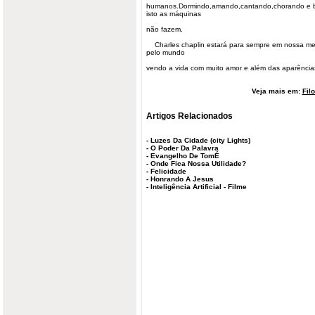
humanos.Dormindo,amando,cantando,chorando e br
isto as máquinas
não fazem.
Charles chaplin estará para sempre em nossa me
pelo mundo
vendo a vida com muito amor e além das aparência
Veja mais em:
Fil
Artigos Relacionados
-
Luzes Da Cidade (city Lights)
-
O Poder Da Palavra
-
Evangelho De TomÉ
-
Onde Fica Nossa Utilidade?
-
Felicidade
-
Honrando A Jesus
-
Inteligência Artificial - Filme