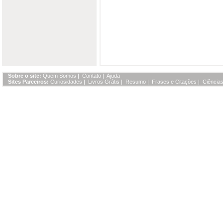
Sobre o site:
Quem Somos
|
Contato
|
Ajuda
Sites Parceiros:
Curiosidades
|
Livros Grátis
|
Resumo
|
Frases e Citações
|
Ciências