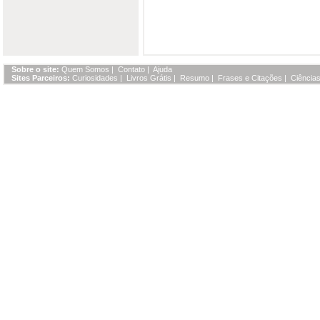
Sobre o site:
Quem Somos
|
Contato
|
Ajuda
Sites Parceiros:
Curiosidades
|
Livros Grátis
|
Resumo
|
Frases e Citações
|
Ciências