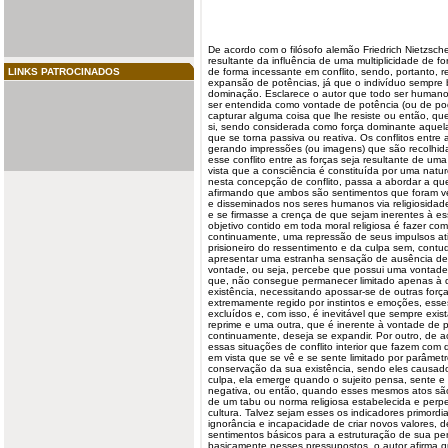
De acordo com o filósofo alemão Friedrich
Nietzsch
resultante
da influência de uma multiplicidade de f
LINKS PATROCINADOS
de forma incessante em conflito, sendo, portanto, 
expansão de potências, já que o indivíduo sempre 
dominação. Esclarece o autor que todo ser humano
ser entendida como vontade de potência (ou de po
capturar alguma coisa que lhe resiste ou então, que
si, sendo considerada como força dominante aquel
que se torna passiva ou reativa. Os conflitos entre
gerando impressões (ou imagens) que são recolhid
esse conflito entre as forças seja resultante de um
vista que a consciência é constituída por uma natur
nesta concepção de conflito, passa a abordar a q
afirmando que ambos são sentimentos que foram v
e disseminados nos seres humanos via religiosidad
e se firmasse a crença de que sejam inerentes à e
objetivo contido em toda moral religiosa é fazer co
continuamente, uma repressão de seus impulsos at
prisioneiro do ressentimento e da culpa sem, contud
apresentar uma estranha sensação de ausência de
vontade, ou seja, percebe que possui uma vontade
que, não consegue permanecer limitado apenas à
existência, necessitando apossar-se de outras for
extremamente regido por instintos e emoções, esse
excluídos e, com isso, é inevitável que sempre exis
reprime e uma outra, que é inerente à vontade de
continuamente, deseja se expandir. Por outro, de 
essas situações de conflito interior que fazem com
em vista que se vê e se sente limitado por parâme
conservação da sua existência, sendo eles causad
culpa, ela emerge quando o sujeito pensa, sente e
negativa, ou então, quando esses mesmos atos sã
de um tabu ou norma religiosa estabelecida e per
cultura. Talvez sejam esses os indicadores primor
ignorância e incapacidade de criar novos valores, d
sentimentos básicos para a estruturação de sua p
basicamente nesses pressupostos, o autor afirma 