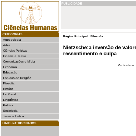
PUBLICIDADE
CATEGORIAS
Página Principal
:
Filosofia
Antropologia
Artes
Nietzsche:a inversão de valor
Ciências Politicas
ressentimento e culpa
Cinema e Teatro
Comunicações e Mídia
Publicidade
Economia
Educação
Estudos de Religião
Filosofia
História
Lei Geral
Linguística
Política
Sociologia
Teoria e Crítica
LINKS PATROCINADOS