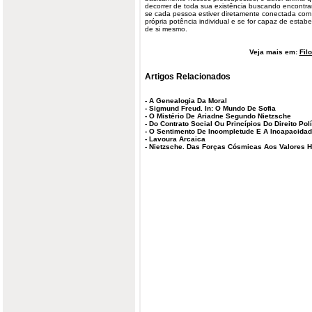
decorrer de toda sua existência buscando encontra
se cada pessoa estiver diretamente conectada com
própria potência individual e se for capaz de estab
de si mesmo.
Veja mais em:
Fil
Artigos Relacionados
-
A Genealogia Da Moral
-
Sigmund Freud. In: O Mundo De Sofia
-
O Mistério De Ariadne Segundo Nietzsche
-
Do Contrato Social Ou Princípios Do Direito Polí
-
O Sentimento De Incompletude E A Incapacidad
-
Lavoura Arcaica
-
Nietzsche. Das Forças Cósmicas Aos Valores 