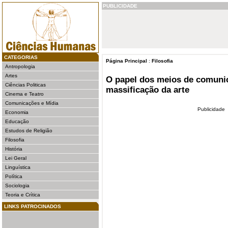
PUBLICIDADE
CATEGORIAS
Página Principal
:
Filosofia
Antropologia
Artes
O papel dos meios de comuni
Ciências Politicas
massificação da arte
Cinema e Teatro
Comunicações e Mídia
Publicidade
Economia
Educação
Estudos de Religião
Filosofia
História
Lei Geral
Linguística
Política
Sociologia
Teoria e Crítica
LINKS PATROCINADOS