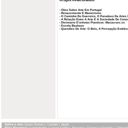
-
Obra Sobre Arte Em Portugal
-
Renascimento E Maneirismo
-
O Caminho Do Guerreiro, O Paradoxo Da Artes 
-
A Relação Entre A Arte E A Sociedade De Con
-
Dicionario D´artistas Plasticos: Macau-sec.xx
-
Escola Bauhaus
-
Questões De Arte: O Belo, A Percepção Estética
Sobre o site:
Quem Somos
|
Contato
|
Ajuda
Sites Parceiros:
Curiosidades
|
Livros Grátis
|
Resumo
|
Frases e Citações
|
Ciências