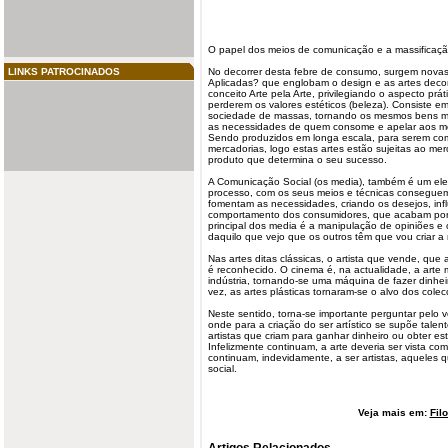
O papel dos meios de comunicação e a massificaçã
LINKS PATROCINADOS
No decorrer desta febre de consumo, surgem novas
Aplicadas? que englobam o design e as artes decorat
conceito Arte pela Arte, privilegiando o aspecto prá
perderem os valores estéticos (beleza). Consiste em 
sociedade de massas, tornando os mesmos bens mai
as necessidades de quem consome e apelar aos m
Sendo produzidos em longa escala, para serem co
mercadorias, logo estas artes estão sujeitas ao m
produto que determina o seu sucesso.
A Comunicação Social (os media), também é um el
processo, com os seus meios e técnicas conseguem
fomentam as necessidades, criando os desejos, inf
comportamento dos consumidores, que acabam por a
principal dos media é a manipulação de opiniões e
daquilo que vejo que os outros têm que vou criar a
Nas artes ditas clássicas, o artista que vende, que
é reconhecido. O cinema é, na actualidade, a arte 
indústria, tornando-se uma máquina de fazer
dinhei
vez, as artes plásticas tornaram-se o alvo dos cole
Neste sentido, torna-se importante perguntar pelo ve
onde para a criação do ser artístico se supõe talent
artistas
que criam para ganhar dinheiro ou obter es
Infelizmente continuam, a arte deveria ser vista co
continuam, indevidamente, a ser artistas, aqueles q
social.
Veja mais em:
Fil
Artigos Relacionados