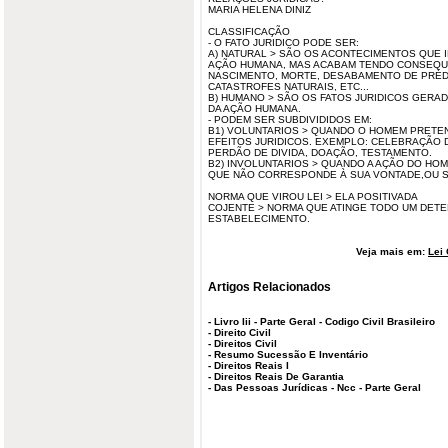
MARIA HELENA DINIZ
CLASSIFICAÇÃO
- O FATO JURIDICO PODE SER:
A) NATURAL > SÃO OS ACONTECIMENTOS QUE 
AÇÃO HUMANA, MAS ACABAM TENDO CONSEQUE
NASCIMENTO, MORTE, DESABAMENTO DE PRÉD
CATASTROFES NATURAIS, ETC...
B) HUMANO > SÃO OS FATOS JURIDICOS GERA
DA AÇÃO HUMANA.
- PODEM SER SUBDIVIDIDOS EM:
B1) VOLUNTARIOS > QUANDO O HOMEM PRET
EFEITOS JURIDICOS. EXEMPLO: CELEBRAÇÃO 
PERDÃO DE DIVIDA, DOAÇÃO, TESTAMENTO.
B2) INVOLUNTARIOS > QUANDO A AÇÃO DO H
QUE NÃO CORRESPONDE À SUA VONTADE,OU SEJA
NORMA QUE VIROU LEI > ELA POSITIVADA
COJENTE > NORMA QUE ATINGE TODO UM DET
ESTABELECIMENTO.
Veja mais em:
Lei 
Artigos Relacionados
-
Livro Iii - Parte Geral - Codigo Civil Brasileiro
-
Direito Civil
-
Direitos Civil
-
Resumo Sucessão E Inventário
-
Direitos Reais I
-
Direitos Reais De Garantia
-
Das Pessoas Jurídicas - Ncc - Parte Geral