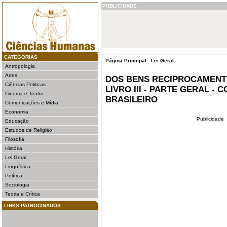
PUBLICIDADE
CATEGORIAS
Página Principal
:
Lei Geral
Antropologia
Artes
DOS BENS RECIPROCAMENT
Ciências Politicas
LIVRO III - PARTE GERAL - C
Cinema e Teatro
BRASILEIRO
Comunicações e Mídia
Economia
Publicidade
Educação
Estudos de Religião
Filosofia
História
Lei Geral
Linguística
Política
Sociologia
Teoria e Crítica
LINKS PATROCINADOS