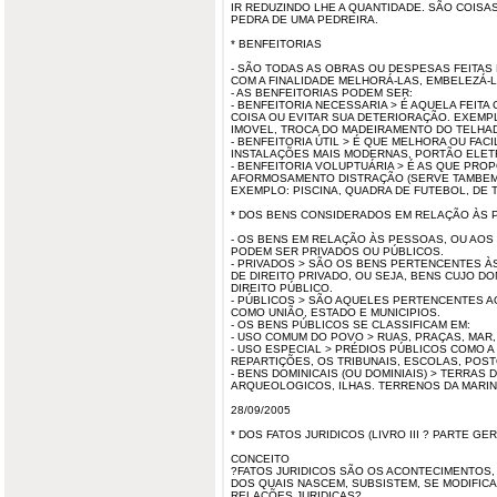
IR REDUZINDO LHE A QUANTIDADE. SÃO COISA
PEDRA DE UMA PEDREIRA.
* BENFEITORIAS
- SÃO TODAS AS OBRAS OU DESPESAS FEITAS
COM A FINALIDADE MELHORÁ-LAS, EMBELEZÁ-
- AS BENFEITORIAS PODEM SER:
- BENFEITORIA NECESSARIA > É AQUELA FEITA
COISA OU EVITAR SUA DETERIORAÇÃO. EXEMP
IMOVEL, TROCA DO MADEIRAMENTO DO TELHA
- BENFEITORIA ÚTIL > É QUE MELHORA OU FACI
INSTALAÇÕES MAIS MODERNAS, PORTÃO ELET
- BENFEITORIA VOLUPTUÁRIA > É AS QUE PR
AFORMOSAMENTO DISTRAÇÃO (SERVE TAMBEM 
EXEMPLO: PISCINA, QUADRA DE FUTEBOL, DE T
* DOS BENS CONSIDERADOS EM RELAÇÃO ÀS PE
- OS BENS EM RELAÇÃO ÀS PESSOAS, OU AOS 
PODEM SER PRIVADOS OU PÚBLICOS.
- PRIVADOS > SÃO OS BENS PERTENCENTES ÀS
DE DIREITO PRIVADO, OU SEJA, BENS CUJO D
DIREITO PÚBLICO.
- PÚBLICOS > SÃO AQUELES PERTENCENTES AO
COMO UNIÃO, ESTADO E MUNICIPIOS.
- OS BENS PÚBLICOS SE CLASSIFICAM EM:
- USO COMUM DO POVO > RUAS, PRAÇAS, MAR, 
- USO ESPECIAL > PRÉDIOS PÚBLICOS COMO A
REPARTIÇÕES, OS TRIBUNAIS, ESCOLAS, POST
- BENS DOMINICAIS (OU DOMINIAIS) > TERRAS 
ARQUEOLOGICOS, ILHAS. TERRENOS DA MARIN
28/09/2005
* DOS FATOS JURIDICOS (LIVRO III ? PARTE GER
CONCEITO
?FATOS JURIDICOS SÃO OS ACONTECIMENTOS
DOS QUAIS NASCEM, SUBSISTEM, SE MODIFIC
RELAÇÕES JURIDICAS?