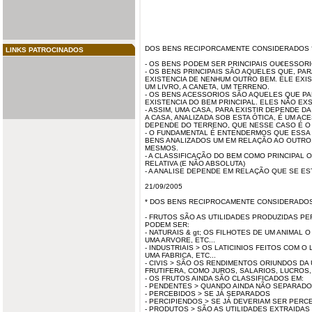
DOS BENS RECIPORCAMENTE CONSIDERADOS ? C
LINKS PATROCINADOS
- OS BENS PODEM SER PRINCIPAIS OU€ESSORI
- OS BENS PRINCIPAIS SÃO AQUELES QUE, PA
EXISTENCIA DE NENHUM OUTRO BEM. ELE EXIST
UM LIVRO, A CANETA, UM TERRENO.
- OS BENS ACESSORIOS SÃO AQUELES QUE PA
EXISTENCIA DO BEM PRINCIPAL. ELES NÃO EXS
- ASSIM, UMA CASA, PARA EXISTIR DEPENDE D
A CASA, ANALIZADA SOB ESTA ÓTICA, É UM AC
DEPENDE DO TERRENO, QUE NESSE CASO É O 
- O FUNDAMENTAL É ENTENDERMOS QUE ESSA 
BENS ANALIZADOS UM EM RELAÇÃO AO OUTRO,
MESMOS.
- A CLASSIFICAÇÃO DO BEM COMO PRINCIPAL 
RELATIVA (E NÃO ABSOLUTA)
- A ANALISE DEPENDE EM RELAÇÃO QUE SE ES
21/09/2005
* DOS BENS RECIPROCAMENTE CONSIDERADOS ?
- FRUTOS SÃO AS UTILIDADES PRODUZIDAS PE
PODEM SER:
- NATURAIS &
gt
; OS FILHOTES DE UM ANIMAL O
UMA ARVORE, ETC...
- INDUSTRIAIS > OS LATICINIOS FEITOS COM O
UMA FABRICA, ETC...
- CIVIS > SÃO OS RENDIMENTOS ORIUNDOS DA 
FRUTIFERA, COMO JUROS, SALARIOS, LUCROS, 
- OS FRUTOS AINDA SÃO CLASSIFICADOS EM:
- PENDENTES > QUANDO AINDA NÃO SEPARADO
- PERCEBIDOS > SE JÁ SEPARADOS
- PERCIPIENDOS > SE JÁ DEVERIAM SER PERC
- PRODUTOS > SÃO AS UTILIDADES EXTRAIDAS