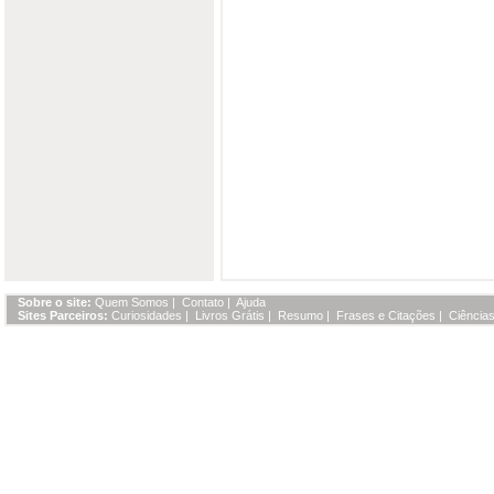
Sobre o site:
Quem Somos
|
Contato
|
Ajuda
Sites Parceiros:
Curiosidades
|
Livros Grátis
|
Resumo
|
Frases e Citações
|
Ciências