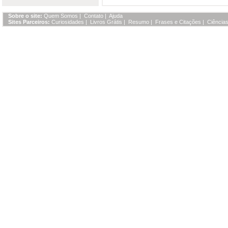
Sobre o site:
Quem Somos
|
Contato
|
Ajuda
Sites Parceiros:
Curiosidades
|
Livros Grátis
|
Resumo
|
Frases e Citações
|
Ciências