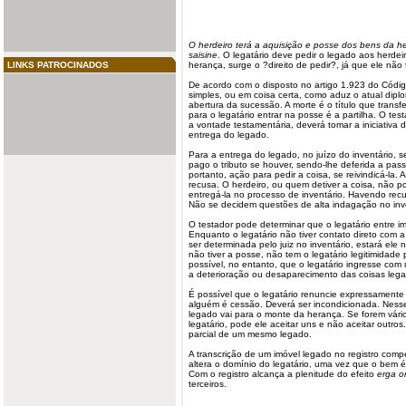
O herdeiro terá a aquisição e posse dos bens da 
saisine
. O legatário deve pedir o legado aos herdeir
LINKS PATROCINADOS
herança, surge o ?direito de pedir?, já que ele não
De acordo com o disposto no artigo 1.923 do Código
simples, ou em coisa certa, como aduz o atual dipl
abertura da sucessão. A morte é o título que trans
para o legatário entrar na posse é a partilha. O te
a vontade testamentária, deverá tomar a iniciativa 
entrega
do legado.
Para a entrega do legado, no juízo do inventário, 
pago o tributo se houver, sendo-lhe deferida a passe
portanto, ação para pedir a coisa, se reivindicá-la. 
recusa
. O herdeiro, ou quem detiver a coisa, não p
entregá-la no processo de inventário. Havendo rec
Não se decidem questões de alta indagação no inve
O testador pode determinar que o legatário entre 
Enquanto o legatário não tiver contato direto com 
ser determinada pelo juiz no inventário, estará ele
não tiver a posse, não tem o legatário legitimidade
possível, no entanto, que o legatário ingresse com
a deterioração ou desaparecimento das coisas leg
É possível que o legatário renuncie expressamente
alguém é cessão. Deverá ser incondicionada. Nesse
legado vai para o monte da herança. Se forem vári
legatário, pode ele
aceitar
uns e não aceitar outros
parcial de um mesmo legado.
A transcrição de um imóvel legado no
registro
compet
altera o domínio do legatário, uma vez que o bem 
Com o registro alcança a plenitude do efeito
erga 
terceiros.