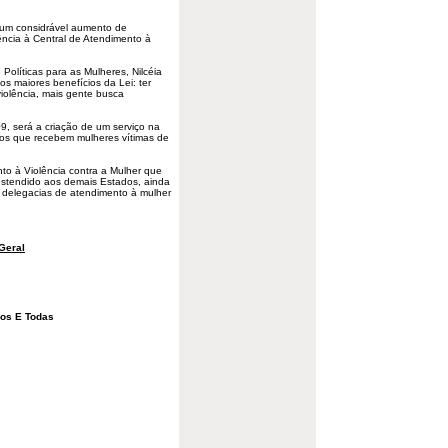
 um considrável aumento de
ência à Central de Atendimento à
Políticas para as Mulheres, Nilcéia
os maiores benefícios da Lei: ter
olência, mais gente busca
, será a criação de um serviço na
igos que recebem mulheres vítimas de
to à Violência contra a Mulher que
estendido aos demais Estados, ainda
e delegacias de atendimento à mulher
Geral
dos E Todas