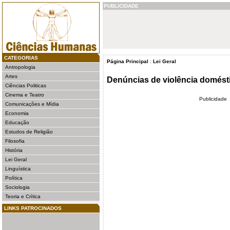
PUBLICIDADE
CATEGORIAS
Página Principal
:
Lei Geral
Antropologia
Artes
Denúncias de violência domés
Ciências Politicas
Cinema e Teatro
Publicidade
Comunicações e Mídia
Economia
Educação
Estudos de Religião
Filosofia
História
Lei Geral
Linguística
Política
Sociologia
Teoria e Crítica
LINKS PATROCINADOS