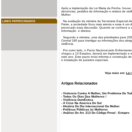
Após a implantação da Lei Maria da Penha, houve
denúncias,
pedidos
de informação e relatos de viol
Mulher
.
LINKS PATROCINADOS
Na avaliação da ministra da Secretaria Especial de 
Freire, a sociedade ficou mais atenta e esse é um d
provocado essa discussão. Quando se conhece a vi
informação e direitos.
Segundo a ministra, uma das prioridades para 2009
Central 180 para interligar as informações dos abr
violência.
Por outro lado, o
Pacto
Nacional pelo Enfrentamen
chegou a 13
Estados
, deverá ser implementado e 
este ano. Este pacto inclui reforma e construção d
e instalação de juizados especiais.
Veja mais em:
Lei 
Artigos Relacionados
-
Violencia Contra A Mulher, Um Problema De To
-
Todos Os Dias Das Mulheres !
-
Violência DomÉstica
-
A Crise Na America Do Sul
-
História Do Dia Internacional Da Mulher
-
Políticas Públicas às Mulheres
-
Análise Do Art. 213 Do Código Penal - Estupro