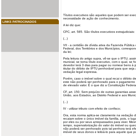
Títulos executivos são aqueles que podem ser exe
necessidade de ação de conhecimento.
LINKS PATROCINADOS
A lei diz que:
CPC, art. 585. São títulos executivos extrajudiciais:
(...)
VII - a certidão de dívida ativa da Fazenda Pública 
Federal, dos Territórios e dos Municípios, correspon
da lei;
Pela leitura do artigo supra, vê-se que o IPTU, assim
municial, se torna título executivo, com o qual, se 
devedor terá 3 dias para pagar ou nomear bens à
titular do débito de IPTU penhorável para que seja 
vedação legal expressa.
Porém, caso o imóvel sobre o qual recai o débito de
este não poderá ser penhorado para o pagamento
de elevado valor. É o que diz a Constituição Federal
CF, art. 150. Sem prejuízo de outras garantias ass
União, aos Estados, ao Distrito Federal e aos Munic
(...)
IV - utilizar tributo com
efeito
de confisco;
Ora, esta norma aplica-se claramente na vedação 
recaiam sobre o único imóvel da família, pois, o lu
por eles ou por seus antepassados para viver. Me
tempo, supervalorização do valor do imóvel ou qued
não poderá ser penhorado pois tal penhora terá efei
imóvel de seus donos e leiloá-lo para aquele que p