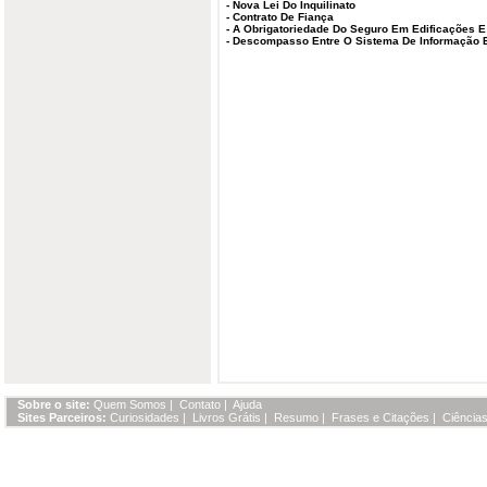
-
Nova Lei Do Inquilinato
-
Contrato De Fiança
-
A Obrigatoriedade Do Seguro Em Edificações E 
-
Descompasso Entre O Sistema De Informação E
Sobre o site:
Quem Somos
|
Contato
|
Ajuda
Sites Parceiros:
Curiosidades
|
Livros Grátis
|
Resumo
|
Frases e Citações
|
Ciências