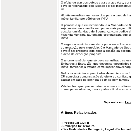
O efeito de tirar dos pobres para dar aos ricos, por s
deve ser rechaçado pelo Estado por ser Inconstituci
CF.
Há três remédios que posso citar para o caso de ha
imóvel familiar por débitos de IPTU:
O primeiro e que eu recomendo, é o Mandado de Se
seja, assim que a família não puder mais pagar o 
postular um Mandado de Segurança (com pedido de 
Fazenda Municipal (autoridade coatora) para que 
imóvel.
O segundo remédio, que ainda pode ser utilizado n
de execução pelo município, é o Mandado de Segu
deverá ser proposto logo após a citação da execuç
a ação de execução proposta.
O terceiro remédio, que só deve ser utilizado se os 
Embargos à Execução, que devem ser postulados 
imóvel familiar seja tratado como impenhorável naq
Todos os remédios supra citados devem ter como fun
CF, com clara demonstração do efeito de confisco 
causar em caso de penhora do único bem familiar.
Vale lembrar que, por se tratar de norma constituci
quem, provavelmente, dará a palavra final acerca d
Veja mais em:
Lei 
Artigos Relacionados
-
Processual Civil Ii
-
Embargos De Terceiro
-
Das Modalidades De Legado, Legado De Imóvel