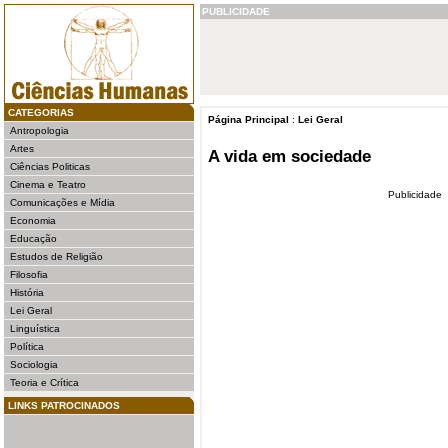
PUBLICIDADE
CATEGORIAS
Página Principal
:
Lei Geral
Antropologia
Artes
A vida em sociedade
Ciências Politicas
Cinema e Teatro
Publicidade
Comunicações e Mídia
Economia
Educação
Estudos de Religião
Filosofia
História
Lei Geral
Linguística
Política
Sociologia
Teoria e Crítica
LINKS PATROCINADOS