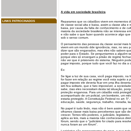
A vida em
sociedade
brasileira
LINKS PATROCINADOS
Reparamos que os cidadãos vivem em momentos de 
de
classe
social alta e baixa, assim a classe alta 
baixa, por causa da falta de
conhecimento
e de cul
maioria da sociedade brasileira não se interessa 
e não sabe o que fazer quando acontece algo que f
sob o senso comum.
O pensamento das pessoas da classe social mais ba
vivem em um mundo dde ignorância, mas, no seu p
dizer que são enganados, mas eles não sabem qu
poder para o Estado. Se perguntarmos a alguém se el
porque eles só enxergam a prisão de regime fecha
não ver que é prisioneiro do sistema. Ninguém pod
pagar imposto, porque tudo que você faz no dia a 
Ex:
Se ligar a luz de sua casa, você paga imposto, na
for fazer em relação ao regime você esta sujeito a
pagar imposto ele deveria ficar em uma ilha desert
sim fica solitario, que e fato impossível, a socied
sabe, mas eles necessitam desta tal situação, por
proteção enganosa. Para um cidadão está protegid
acompanhado de um policial, um bombeiro, um médic
estaria protegido. A Constituição Federal no art: 5°,
educação, saúde, segurança, trabalho, moradia, laz
No papel é tudo lindo, mas não é bem assim que v
olhamos classe mais baixa percebemos que são des
crescer. Temos três poderes, o judiciário, legislativo
aplica as leis, mais a maioria não conheceseus dire
fórum, sendo que o "judiciário foi criado para resolv
nunca foram ao um fórum".
Legislativo são representantes do povo, e que tra