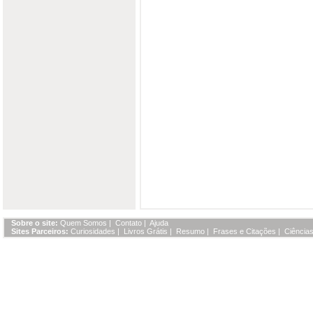
Sobre o site:
Quem Somos
|
Contato
|
Ajuda
Sites Parceiros:
Curiosidades
|
Livros Grátis
|
Resumo
|
Frases e Citações
|
Ciências