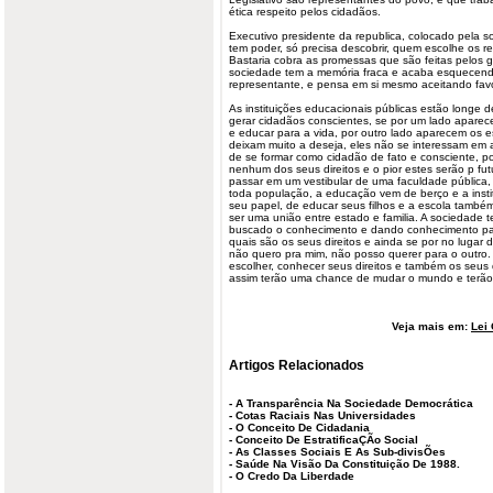
ética respeito pelos cidadãos.
Executivo presidente da republica, colocado pela
tem poder, só precisa descobrir, quem escolhe os r
Bastaria cobra as promessas que são feitas pelos 
sociedade tem a memória fraca e acaba esquecendo
representante, e pensa em si mesmo aceitando favo
As instituições educacionais públicas estão longe 
gerar cidadãos conscientes, se por um lado apare
e educar para a vida, por outro lado aparecem os 
deixam muito a deseja, eles não se interessam em 
de se formar como cidadão de fato e consciente, p
nenhum dos seus direitos e o pior estes serão p f
passar em um vestibular de uma faculdade pública,
toda população, a educação vem de berço e a instit
seu papel, de educar seus filhos e a escola també
ser uma união entre estado e familia. A sociedade 
buscado o conhecimento e dando conhecimento para
quais são os seus direitos e ainda se por no lugar 
não quero pra mim, não posso querer para o outro.
escolher, conhecer seus direitos e também os seus 
assim terão uma chance de mudar o mundo e terão 
Veja mais em:
Lei 
Artigos Relacionados
-
A Transparência Na Sociedade Democrática
-
Cotas Raciais Nas Universidades
-
O Conceito De Cidadania
-
Conceito De EstratificaÇÃo Social
-
As Classes Sociais E As Sub-divisÕes
-
Saúde Na Visão Da Constituição De 1988.
-
O Credo Da Liberdade