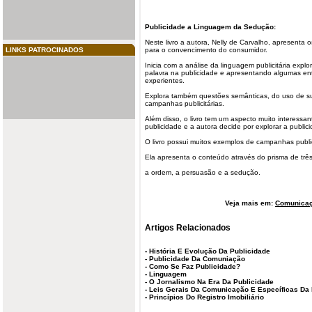
Publicidade
a Linguagem da Sedução:
Neste livro a autora, Nelly de Carvalho, apresenta
LINKS PATROCINADOS
para o convencimento do consumidor.
Inicia com a análise da
linguagem publicitária
explo
palavra na publicidade e apresentando algumas entr
experientes.
Explora também questões semânticas, do uso de sub
campanhas publicitárias.
Além disso, o livro tem um aspecto muito interessa
publicidade e a autora decide por explorar a public
O livro possui muitos exemplos de campanhas publici
Ela apresenta o conteúdo através do prisma de trê
a ordem, a persuasão e a sedução.
Veja mais em:
Comunicaç
Artigos Relacionados
-
História E Evolução Da Publicidade
-
Publicidade Da Comuniação
-
Como Se Faz Publicidade?
-
Linguagem
-
O Jornalismo Na Era Da Publicidade
-
Leis Gerais Da Comunicação E Específicas Da 
-
Princípios Do Registro Imobiliário