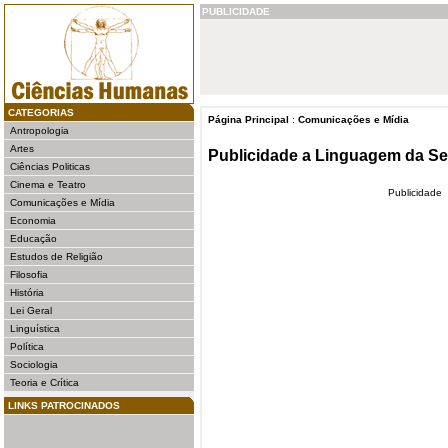
PUBLICIDADE
CATEGORIAS
Página Principal
:
Comunicações e Mídia
Antropologia
Artes
Publicidade a Linguagem da S
Ciências Politicas
Cinema e Teatro
Publicidade
Comunicações e Mídia
Economia
Educação
Estudos de Religião
Filosofia
História
Lei Geral
Linguística
Política
Sociologia
Teoria e Crítica
LINKS PATROCINADOS