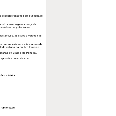
 os aspectos usados pela publicidade
rando a mensagem, a força da
evistas com publicitários
stantivos, adjetivos e verbos nas
nte porque existem muitas formas de
idade voltada ao público feminino.
tárias do Brasil e de Portugal.
s tipos de convencimento:
ões e Mídia
Publicidade