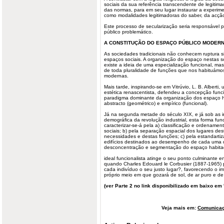
sociais da sua referência transcendente de legitim
das normas, para em seu lugar instaurar a experim
como modalidades legitimadoras do saber, da acçã
Este processo de secularização seria responsável 
público problemático.
A CONSTITUÇÃO DO ESPAÇO PÚBLICO MODER
As sociedades tradicionais não conhecem ruptura sig
espaços sociais. A organização do espaço nestas so
existe a ideia de uma especialização funcional, ma
de toda pluralidade de funções que nos habituámos
modernas.
Mais tarde, inspirando-se em Vitrúvio, L. B. Alberti,
estética renascentista, defendeu a concepção func
paradigma dominante da organização dos espaço
abstracto (geométrico) e empírico (funcional).
Já na segunda metade do século XIX, e já sob as in
demográfica da revolução industrial, esta forma fun
caracterizar-se-á pela a) classificação e ordename
sociais; b) pela separação espacial dos lugares des
necessidades e destas funções; c) pela estandartiza
edifícios destinados ao desempenho de cada uma d
desconcentração e segmentação do espaço habita
ideal funcionalista atinge o seu ponto culminante 
quando Charles Edouard le Corbusier (1887-1965) 
cada indivíduo o seu justo lugar?, favorecendo o im
próprio meio em que gozará de sol, de ar puro e de 
(ver Parte 2 no link disponibilizado em baixo em 
Veja mais em:
Comunicaç