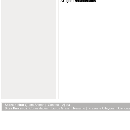
Artigos Relacionados
Sobre o site:
Quem Somos
|
Contato
|
Ajuda
Sites Parceiros:
Curiosidades
|
Livros Grátis
|
Resumo
|
Frases e Citações
|
Ciências