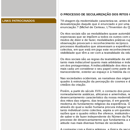
O PROCESSO DE SECULARIZAÇÃO DOS RITOS
LINKS PATROCINADOS
?A viragem da
modernidade
caracteriza-se, antes d
desvalorização daquilo que é enunciado e por uma
enunciação.? (Michel de Certeau, L?Invention du Q
Os
ritos sociais
são as modalidades quase automáti
expectavas que se impõem a todos os outros com o
modos de dizer e de fazer, modalidades práticas cuj
observação provocam o reconhecimento recíproco.
processos ritualizados que atravessam a experiência
colectiva
, em que está em jogo este reconheciment
visibilidade que têm a ver com a teatralidade da vida
Os ritos sociais são as regras da teatralidade da v
tanto mais indiscutível quanto mais arbitrárias e i
um dos protagonistas. A indiscutibilidade dos ritos
mais cada um considerar o seu papel como parte d
transcendente, exterior ao espaço e à história da co
Nas sociedades ocidentais, as narrativas das orig
quadro à estruturação da percepção do cosmos e da 
cristãos da criação.
Porém, a partir do século XVII, o contacto dos pov
nomeadamente asiáticas, africanas e ameríndias, r
desencantamento característico da nossa modernid
dos mitos das origens, das teogonias, é em grande 
moderna do fundamento religioso da experiência.
através do qual a razão humana procura indagar os
tanto individual como colectiva, aspira a um ques
razões que o quadro mítico lhe oferece, instituindo
de saber e de fazer independente do Númen da Pala
processo de desencantamento que fundamenta a s
atitude nas mais diversas formas de sociedade.
A contrastar com a lógica religiosa, a lógica da sec