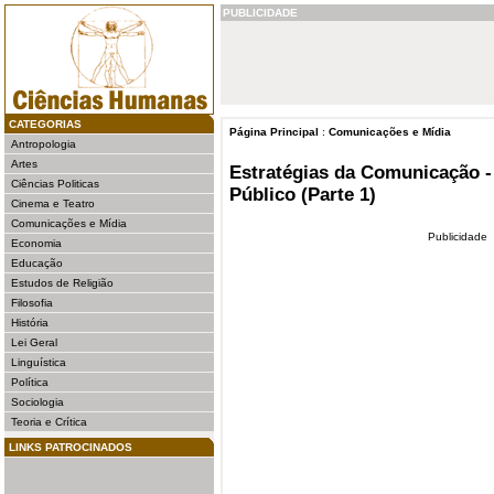
PUBLICIDADE
CATEGORIAS
Página Principal
:
Comunicações e Mídia
Antropologia
Artes
Estratégias da Comunicação 
Ciências Politicas
Público (Parte 1)
Cinema e Teatro
Comunicações e Mídia
Publicidade
Economia
Educação
Estudos de Religião
Filosofia
História
Lei Geral
Linguística
Política
Sociologia
Teoria e Crítica
LINKS PATROCINADOS