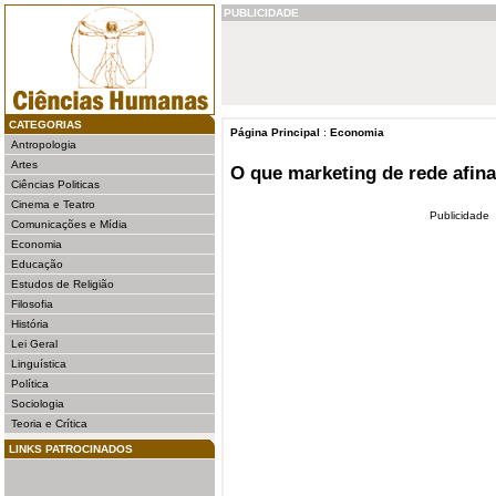
PUBLICIDADE
CATEGORIAS
Página Principal
:
Economia
Antropologia
Artes
O que marketing de rede afina
Ciências Politicas
Cinema e Teatro
Publicidade
Comunicações e Mídia
Economia
Educação
Estudos de Religião
Filosofia
História
Lei Geral
Linguística
Política
Sociologia
Teoria e Crítica
LINKS PATROCINADOS