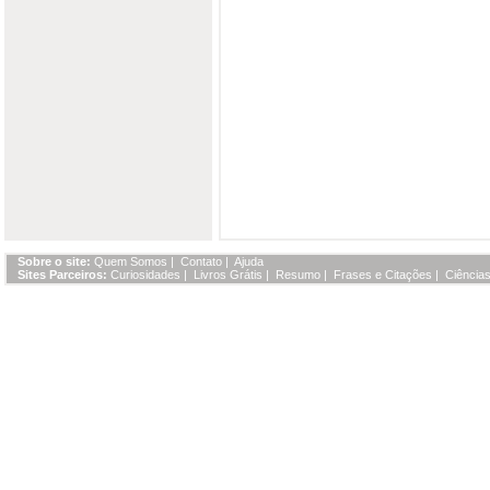
Sobre o site:
Quem Somos
|
Contato
|
Ajuda
Sites Parceiros:
Curiosidades
|
Livros Grátis
|
Resumo
|
Frases e Citações
|
Ciências