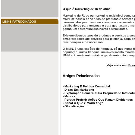
O que é
Marketing
de Rede afinal?
Marketing de Rede ou marketing multi nível como t
MMN, se baseia na vendas de produtos e serviços p
LINKS PATROCINADOS
consumo dos produtos que a empresa comercializa
distribuidores para empresa e para que façam o mes
ganha um percentual dos novos distribuidores.
Existem diversos tipos de produtos e serviços a se
emagrecedores até serviços para telefonia, cada 
remuneração e de ascensão.
O MMN, é uma espécie de franquia, só que numa f
população, numa franquia, um investimento mínimo
MMN, o investimento máximo geralmente não ultrap
Veja mais em:
Eco
Artigos Relacionados
-
Marketing E Política Comercial
-
Dicas Em Marketing
-
Exploração Comercial Da Propriedade Intelectu
-
Marcas
-
Porque Preferir Ações Que Pagam Dividendos
-
Afinal O Que é Marketing?
-
Globalização