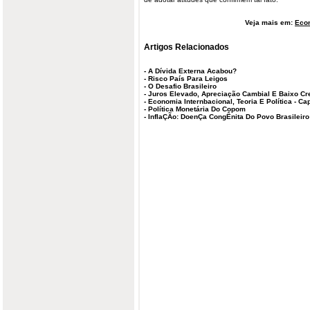
Veja mais em:
Eco
Artigos Relacionados
-
A Dívida Externa Acabou?
-
Risco País Para Leigos
-
O Desafio Brasileiro
-
Juros Elevado, Apreciação Cambial E Baixo C
-
Economia Internbacional, Teoria E Política - Cap
-
Política Monetária Do Copom
-
InflaÇÃo: DoenÇa CongÊnita Do Povo Brasileiro