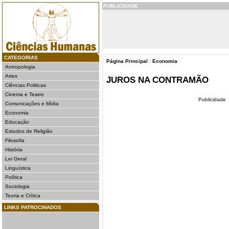
PUBLICIDADE
CATEGORIAS
Página Principal
:
Economia
Antropologia
Artes
JUROS NA CONTRAMÃO
Ciências Politicas
Cinema e Teatro
Publicidade
Comunicações e Mídia
Economia
Educação
Estudos de Religião
Filosofia
História
Lei Geral
Linguística
Política
Sociologia
Teoria e Crítica
LINKS PATROCINADOS