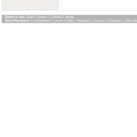
Sobre o site:
Quem Somos
|
Contato
|
Ajuda
Sites Parceiros:
Curiosidades
|
Livros Grátis
|
Resumo
|
Frases e Citações
|
Ciências