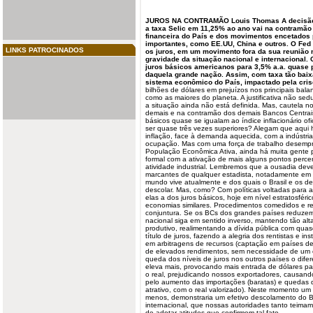
JUROS
NA CONTRAMÃO
Louis Thomas
A decisã
a taxa Selic em 11,25% ao ano vai na contramão
financeira do País e dos movimentos encetados 
importantes, como EE.UU, China e outros. O Fed 
LINKS PATROCINADOS
os juros, em um movimento fora da sua reunião 
gravidade da situação nacional e internacional. 
juros básicos americanos para 3,5% a.a. quase p
daquela grande nação. Assim, com taxa tão baix
sistema econômico do País, impactado pela cri
bilhões de dólares em prejuízos nos principais balan
como as maiores do planeta. A justificativa não se
a situação ainda não está definida. Mas, cautela n
demais e na contramão dos demais Bancos Centrais
básicos quase se igualam ao índice inflacionário ofi
ser quase três vezes superiores? Alegam que aqui
inflação, face à demanda aquecida, com a indústr
ocupação. Mas com uma força de trabalho desemp
População Econômica Ativa, ainda há muita gente 
formal com a ativação de mais alguns pontos perce
atividade industrial. Lembremos que a ousadia deve
marcantes de qualquer estadista, notadamente em
mundo vive atualmente e dos quais o Brasil e os 
descolar. Mas, como? Com políticas voltadas para a
elas a dos juros básicos, hoje em nível estratosfé
economias similares. Procedimentos comedidos e r
conjuntura. Se os BCs dos grandes países reduze
nacional siga em sentido inverso, mantendo tão alt
produtivo, realimentando a dívida pública com qua
título de juros, fazendo a alegria dos rentistas e ins
em arbitragens de
recursos
(captação em países de 
de elevados rendimentos, sem necessidade de um c
queda dos níveis de juros nos outros países o difer
eleva mais, provocando mais entrada de dólares par
o real, prejudicando nossos exportadores, causando
pelo aumento das importações (baratas) e quedas 
atrativo, com o real valorizado). Neste momento um
menos, demonstraria um efetivo descolamento do Br
internacional, que nossas autoridades tanto teima
de adotar atitudes que confirmem tal fato.