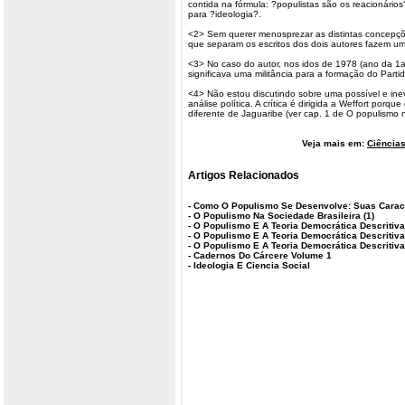
contida na fórmula: ?populistas são os reacionários
para ?ideologia?.
<2> Sem querer menosprezar as distintas concepçõe
que separam os escritos dos dois autores fazem u
<3> No caso do autor, nos idos de 1978 (ano da 1a e
significava uma militância para a formação do Part
<4> Não estou discutindo sobre uma possível e ine
análise política. A crítica é dirigida a Weffort porqu
diferente de Jaguaribe (ver cap. 1 de O populismo na p
Veja mais em:
Ciências
Artigos Relacionados
-
Como O Populismo Se Desenvolve: Suas Caract
-
O Populismo Na Sociedade Brasileira (1)
-
O Populismo E A Teoria Democrática Descritiva
-
O Populismo E A Teoria Democrática Descritiva 
-
O Populismo E A Teoria Democrática Descritiva
-
Cadernos Do Cárcere Volume 1
-
Ideologia E Ciencia Social