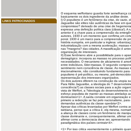
O esquema weffortiano guarda forte semelhança c
basicamente os dois ingrediente da análise deste.
I) O
populismo
é um fenômeno da crise, do vazio, d
LINKS PATROCINADOS
Jaguaribe são elites não autênticas da fase em qu
compromisso? derivado de uma crise de hegemonia.
expressa uma definição política clara (clássica!). 
anterior é a chave para a compreensão da emergên
autores, 1930 é um momento que confirma um cort
porvir. 1930 é um marco para a compreensão de pr
história européia, em particular a inglesa: urbani
industrialização com a mesma aceleração; massas 
nas ?margens? das cidades. A massificação é antec
organização de interesses.
II) Esse fenômeno abre a possibilidade para o apare
demagógico: incorpora as massas no processo polí
necessidades. O mecanismo de aliciamento é amor
entre indivíduos, líder-massas. O segundo compon
sentimento nem consciência de classe. As massas
irracionalmente, não constituindo fundamento para q
populismo é pré-político, ou mesmo, pré-democrát
representação dos interesses organizados.
Os dois autores diferem na construção da utopia su
Para Hélio Jaguaribe, a ideologia do ?
desenvolvim
consciência?) as classes sociais para a ação organ
vista de Weffort, a ?ideologia do desenvolvimento 
esforço populista de manter as massas atreladas ao
dominantes<1>. A saída consiste em organização 
primeiro a redenção se faz pelo nacionalismo, para
demandas autênticas da classe operária<2>.
Apesar das críticas levantadas por Weffort contra a
isebiana, penso que a crítica é, ela mesma, normat
a aliança de classes como um fenômeno de manipul
classe dominante e, consequentemente, afirmar uma
afirmar como a democracia deve ser, apresentando
paradigmática dos países centrais<4>.
<1> Por isso critica veementemente o primeiro quan