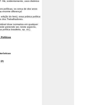
?. Há, evidentemente, usos distintos
s políticas, os cerca de dez anos
ma enorme diferença!
dição do livro), essa prática política
ido dos Trabalhadores.
vitável dose normativa em qualquer
e este pretende ser, neste aspecto,
olítica brasileira, op. cit.).
 Politicas
erísticas
(2)