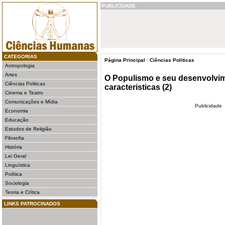
PUBLICIDADE
CATEGORIAS
Página Principal
:
Ciências Politicas
Antropologia
Artes
O Populismo e seu desenvolvi
Ciências Politicas
caracteristicas (2)
Cinema e Teatro
Comunicações e Mídia
Publicidade
Economia
Educação
Estudos de Religião
Filosofia
História
Lei Geral
Linguística
Política
Sociologia
Teoria e Crítica
LINKS PATROCINADOS