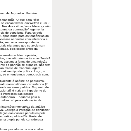
om o de Jaguaribe. Mantém
a transição. O que para Hélio
e se encontravam, em Weffort é um ?
 Nas duas situações a liderança não
A ruptura da dominação/hegemonia
cia do populismo. Para os dois
e, apontando para as tendências do
ocessos anômalos com referência à
zação, sem uma correspondente
rurais migrantes que se avolumam
ipada, pois ocorre antes da
cimento do líder populista,
tico, mas não atende às suas ?reais?
fo, assume a forma de uma relação
ente do par não se organiza, não tem
 são massa de manobra; agem
ualquer tipo de política. Logo, o
ico, se entendermos democracia como
bjacente à análise do populismo.
ento
nacional? dará consistência (?
izada na arena política. Do ponto de
nacional? é mais um ingrediente do
s interesses das classes
e autonomia. Enquanto para o
 o último só pela elaboração de
s intenções normativas da análise
iva. Carrega a intenção de denunciar
ação das classes populares pela
 prática política<3>. Pretende
 uma utopia por ele considerada
to ao parcialismo da sua análise,