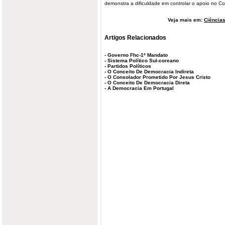
demonstra a dificuldade em controlar o apoio no C
Veja mais em:
Ciências
Artigos Relacionados
-
Governo Fhc-1º Mandato
-
Sistema Político Sul-coreano
-
Partidos Políticos
-
O Conceito De Democracia Indireta
-
O Consolador Prometido Por Jesus Cristo
-
O Conceito De Democracia Direta
-
A Democracia Em Portugal