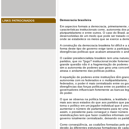
Democracia
brasileira
LINKS PATROCINADOS
Em aspectos formais a democracia, primeiramente, 
características institucionais como, autonomia dos 
pluripartidarismo e entre outros. O caso do Brasil, a
desenvolvidas de um modo que pode ser tratado co
onde se estabelece os meios que se exerce a democ
A construção da democracia brasileira foi difícil e 
forma deste tipo de governo exige tanto a participa
divergências políticas que acabam atrasando o and
O caráter presidencialista brasileiro tem uma natu
partidos, que no ?jogo? institucional incide fortem
grande questão não é a fragmentação de poderes en
sim a autonomia de poderes que gera uma concorrê
atrasa o andamento das políticas publica.
A repartição de poderes entre instituições têm gra
autonomia com os federados e o
multipartidarismo
,
federados, o poder é mais
centralizado
entre os
go
divergências das forças políticas entre os partidos
governadores influenciam fortemente as bancas legi
do poder.
O que se observa na política brasileira, a lealdade
mais aos seus estados do que aos partidos que p
torna o político em um jogador individual que é pro
aumentar o número de parlamentares para ter uma 
assim, o presidente para conseguir o maior númer
reivindicações tem que fazer coalizões informais co
governo totalmente centralizado, deixando os part
Como conseqüência, as coalizões formadas pelo pre
devido às diferentes estruturas formadoras de cada