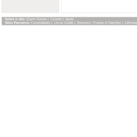
Sobre o site:
Quem Somos
|
Contato
|
Ajuda
Sites Parceiros:
Curiosidades
|
Livros Grátis
|
Resumo
|
Frases e Citações
|
Ciências