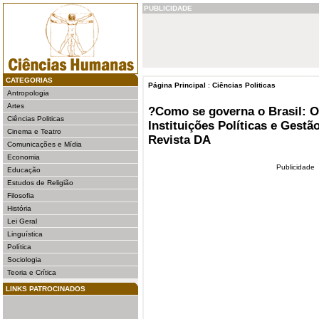
PUBLICIDADE
CATEGORIAS
Página Principal
:
Ciências Politicas
Antropologia
Artes
?Como se governa o Brasil: O
Ciências Politicas
Instituições Políticas e Gest
Cinema e Teatro
Revista DA
Comunicações e Mídia
Economia
Publicidade
Educação
Estudos de Religião
Filosofia
História
Lei Geral
Linguística
Política
Sociologia
Teoria e Crítica
LINKS PATROCINADOS