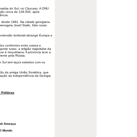
ssétia do Sul, no Cáucaso. A ONU
são cerca de 128.000, após
ência.
nte desde 1991. Na cidade georgiana
nageia Josef Stalin, líder russo
xtensão territorial abrange Europa e
dos confrontos entre russos e
rte russo, a religião majoritária da
ue é muçulmana. A província teve a
ente pela Rússia.
o Sul tem laços estreitos com os
ção da antiga União Soviética, que
ação da independência da Geórgia
 Politicas
Sob Ameaça
 O Mundo