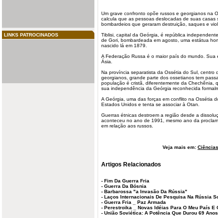
Um grave confronto opõe russos e
georgianos
na O
calcula que as pessoas deslocadas de suas casas 
bombardeios que geraram destruição, saques e viol
LINKS PATROCINADOS
Tiblisi, capital da Geórgia, é república independe
de Gori, bombardeada em agosto, uma estátua home
nascido lá em 1879.
A
Federação Russa
é o maior país do mundo. Sua e
Ásia.
Na província
separatista
da Ossétia do Sul, centro 
georgianos, grande parte dos ossetianos tem passapo
população é cristã,
diferentemente
da Chechênia, q
sua
independência
da Geórgia reconhecida formalm
A Geórgia, uma das forças em conflito na Ossétia d
Estados Unidos e tenta se associar à Otan.
Guerras étnicas destroem a região desde a dissolu
aconteceu no ano de 1991, mesmo ano da proclam
em relação aos russos.
Veja mais em:
Ciências
Artigos Relacionados
-
Fim Da Guerra Fria
-
Guerra Da Bósnia
-
Barbarossa "a Invasão Da Rússia"
-
Laços Internacionais De Pesquisa Na Rússia 
-
Guerra Fria _ Paz Armada
-
Perestroika _ Novas Idéias Para O Meu País E
-
União Soviética: A Potência Que Durou 69 Anos