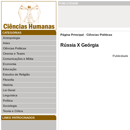
PUBLICIDADE
CATEGORIAS
Página Principal
:
Ciências Politicas
Antropologia
Artes
Rússia X Geórgia
Ciências Politicas
Cinema e Teatro
Publicidade
Comunicações e Mídia
Economia
Educação
Estudos de Religião
Filosofia
História
Lei Geral
Linguística
Política
Sociologia
Teoria e Crítica
LINKS PATROCINADOS