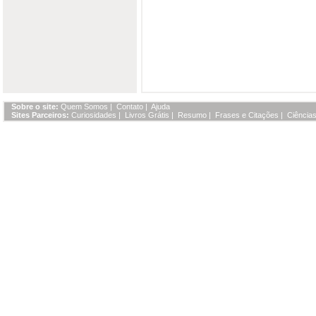
Sobre o site:
Quem Somos
|
Contato
|
Ajuda
Sites Parceiros:
Curiosidades
|
Livros Grátis
|
Resumo
|
Frases e Citações
|
Ciências