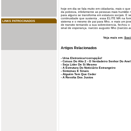
hoje em dia se fala muito em cidadania, mais o q
da pobreza, infelizmente as pessoas mais humilde
para alguns se transforma em estatuos sociais. E 
continuidade que sustenta , essa ELITE MÁ na for
LINKS PATROCINADOS
sistema e o mesmo de pai para
filho
, e mais um jo
de transito tentando a sua sobrevivencia, fechou o 
sinal de esperança.
narcizo
augusto
filho (
narcizo.
Veja mais em:
Soci
Artigos Relacionados
-
Urna Eletronica=corrupção!
-
Coisas Do Alto 2 - O Verdadeiro Senhor Do Anel
-
Seja Lider De Si Mesmo
-
A Estrutura Do Noticiário Estrangeiro
-
Sintomas E Sinais
-
Alguém Tem Que Ceder
-
A Revolta Dos Justos