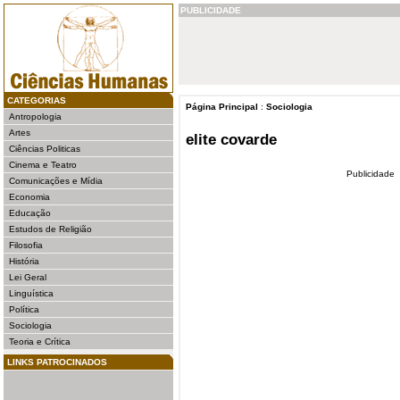
PUBLICIDADE
CATEGORIAS
Página Principal
:
Sociologia
Antropologia
Artes
elite covarde
Ciências Politicas
Cinema e Teatro
Publicidade
Comunicações e Mídia
Economia
Educação
Estudos de Religião
Filosofia
História
Lei Geral
Linguística
Política
Sociologia
Teoria e Crítica
LINKS PATROCINADOS