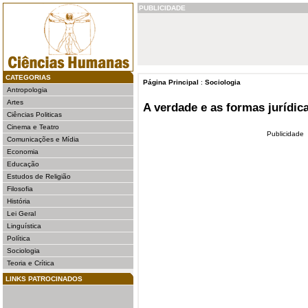
PUBLICIDADE
CATEGORIAS
Página Principal
:
Sociologia
Antropologia
Artes
A verdade e as formas jurídic
Ciências Politicas
Cinema e Teatro
Publicidade
Comunicações e Mídia
Economia
Educação
Estudos de Religião
Filosofia
História
Lei Geral
Linguística
Política
Sociologia
Teoria e Crítica
LINKS PATROCINADOS