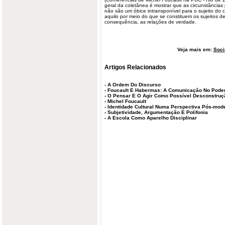
geral da coletânea é mostrar que as circunstâncias 
não são um óbice intransponível para o sujeito d
aquilo por meio do que se constituem os sujeitos 
consequência, as relações de verdade.
Veja mais em:
Soci
Artigos Relacionados
-
A Ordem Do Discurso
-
Foucault E Habermas: A Comunicação No Poder
-
O Pensar E O Agir Como Possível Desconstruçã
-
Michel Foucault
-
Identidade Cultural Numa Perspectiva Pós-mod
-
Subjetividade, Argumentação E Polifonia
-
A Escola Como Aparelho Disciplinar