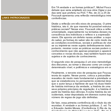
Em ?A verdade e as
formas jurídicas
?, Michel Fouc
debate que seria ampliado em sua obra Vigiar e puni
das sete que proferiu na PUC ? Rio, de 21 a 25 de
Foucault apresenta uma reflexão metodológica intro
LINKS PATROCINADOS
conferências.
Divide a reflexão em três eixos de pesquisa. O prim
histórica, isto é, de que maneira foi possível estrut
práticas sociais? Nesse eixo, Foucault critica a refle
universidade, especialmente na tentativa desses m
consciência dos indivíduos o reflexo e a express
vivem. Ele aponta um defeito nessa análise: a supo
do saber, as formas do saber são de certo modo dad
as condições econômicas, sociais e políticas do vi
se ou imprimir-se neste sujeito definitivamente dado
portanto, mostrar como as práticas sociais podem c
conhecimento
que não apenas propiciam o apareci
conceitos e novas técnicas, mas também fazem sur
sujeitos
e de sujeitos de conhecimento.
O segundo eixo de pesquisa é um eixo metodológic
dos discursos, ao tomar o discurso como um conjunto
determinado nível, e polêmicos e estratégicos em o
Finalmente, o terceiro eixo de pesquisa que Fouca
teoria do sujeito. Nesse ponto, coloca a psicanálise
reavaliou de modo mais fundamental a prioridade um
que se estabelecera no pensamento ocidental desd
que o autor lança a hipótese de que há duas históri
de história intrínseca da verdade, a história de uma
seus próprios princípios de regulação: é a história
partir da história das ciências. A outra história d
ocidentais, estar depositada em diversos outros lu
número de regras de jogo são definidas.
De fato, essa primeira conferência dá o título da o
reunidas:
A verdade e as formas jurídicas
. 2. ed. 
e Eduardo Jardim Morais. (Conferência 1) Rio de J
(Conferências de Michel Foucault na PUC - Rio de 2