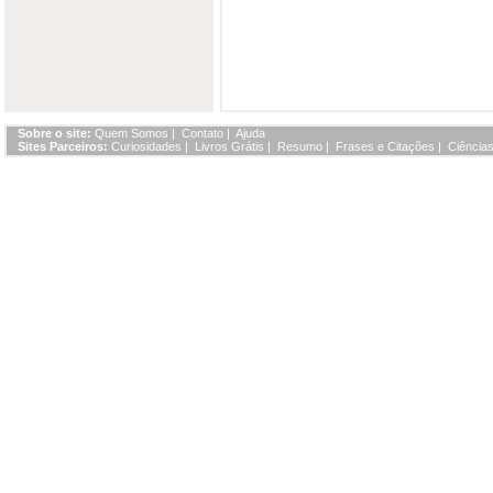
Sobre o site:
Quem Somos
|
Contato
|
Ajuda
Sites Parceiros:
Curiosidades
|
Livros Grátis
|
Resumo
|
Frases e Citações
|
Ciências