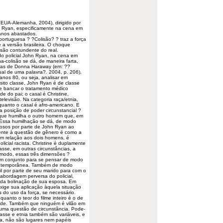
; EUA-Alemanha, 2004), dirigido por
Ryan, especificamente na cena em
anos abastados.
portuguesa ? ?Colisão? ? traz a força
e a versão brasileira. O choque
são contundente do real.
 do policial John Ryan, na cena em
a-colisão se dá, de maneira farta,
vras de Donna Haraway (em: ??
ual de uma palavra?. 2004, p. 206),
anos 80, ou seja, analisar em
sito classe, John Ryan é de classe
e bancar o tratamento médico
 do pai; o casal é Christine,
levisão. Na categoria raça/etnia,
anto o casal é afro-americano. E
posição de poder circunstancial ?
? que humilha o outro homem que, em
. Essa humilhação se dá, de modo
inosos por parte de John Ryan ao
inente à questão de gênero é como a
em relação aos dois homens, é
licial racista. Christine é duplamente
sse, em outras circunstâncias, a
 modo, essas três dimensões ?
 em conjunto para se pensar de modo
contemporânea. Também de modo
ril por parte de seu marido para com o
abordagem perversa do policial,
e da bolinação de sua esposa. Em
xige sua aplicação àquela situação
 do uso da força, se necessário.
uanto o teor do filme inteiro é o de
dade. Também que ninguém é vilão em
 uma questão de circunstância. Pode-
asse e etnia também são variáveis, e
ja, não são lugares nem papéis