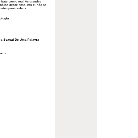
mbate com o real. As grandes
lise desse filme, isto é, não se
 contemporaneidade.
ologia
ica Sexual De Uma Palavra
nero