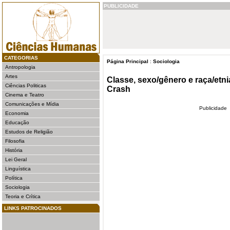
PUBLICIDADE
CATEGORIAS
Página Principal
:
Sociologia
Antropologia
Artes
Classe, sexo/gênero e raça/etni
Ciências Politicas
Crash
Cinema e Teatro
Comunicações e Mídia
Publicidade
Economia
Educação
Estudos de Religião
Filosofia
História
Lei Geral
Linguística
Política
Sociologia
Teoria e Crítica
LINKS PATROCINADOS