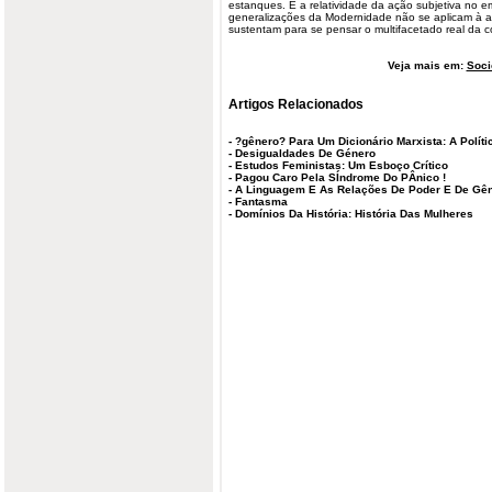
estanques. É a relatividade da ação subjetiva no e
generalizações da Modernidade não se aplicam à aná
sustentam para se pensar o multifacetado real da
Veja mais em:
Soci
Artigos Relacionados
-
?gênero? Para Um Dicionário Marxista: A Polít
-
Desigualdades De Género
-
Estudos Feministas: Um Esboço Crítico
-
Pagou Caro Pela SÍndrome Do PÂnico !
-
A Linguagem E As Relações De Poder E De Gê
-
Fantasma
-
Domínios Da História: História Das Mulheres