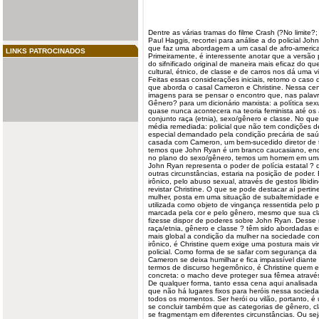
Dentre as várias tramas do filme Crash (?No limite?
Paul Haggis
, recortei para análise a do
policial
John 
que faz uma abordagem a um casal de afro-americ
LINKS PATROCINADOS
Primeiramente, é interessente anotar que a versão 
do sifnificado original de maneira mais eficaz do qu
cultural, étnico, de
classe
e de carros nos dá uma vi
Feitas essas considerações iniciais, retomo o caso
que aborda o casal Cameron e
Christine
. Nessa cen
imagens para se pensar o encontro que, nas pala
Gênero? para um dicionário marxista: a política sex
quase nunca acontecera na teoria feminista até os 
conjunto raça (etnia), sexo/gênero e classe. No que
média remediada: policial que não tem condições d
especial demandado pela condição precária de saúde
casada com Cameron, um bem-sucedido diretor de te
temos que John Ryan é um branco caucasiano, enqu
no plano do sexo/gênero, temos um homem em uma 
John Ryan representa o poder de polícia estatal 
outras circunstâncias, estaria na posição de poder
irônico, pelo abuso sexual, através de gestos libid
revistar Christine. O que se pode destacar aí pert
mulher, posta em uma situação de subalternidade 
utilizada como objeto de vingança ressentida pelo po
marcada pela cor e pelo gênero, mesmo que sua cla
fizesse dispor de poderes sobre John Ryan. Desse
raça/etnia, gênero e classe ? têm sido abordadas
mais global a condição da mulher na sociedade 
irônico, é Christine quem exige uma postura mais vi
policial. Como forma de se safar com segurança da 
Cameron se deixa humilhar e fica impassível diant
termos de discurso hegemônico, é Christine quem e
concreta: o macho deve proteger sua fêmea através
De qualquer forma, tanto essa cena aqui analisada q
que não há lugares fixos para heróis nessa socie
todos os momentos. Ser herói ou vilão, portanto, é
se concluir também que as categorias de gênero, cl
se fragmentam em diferentes circunstâncias. Ou se