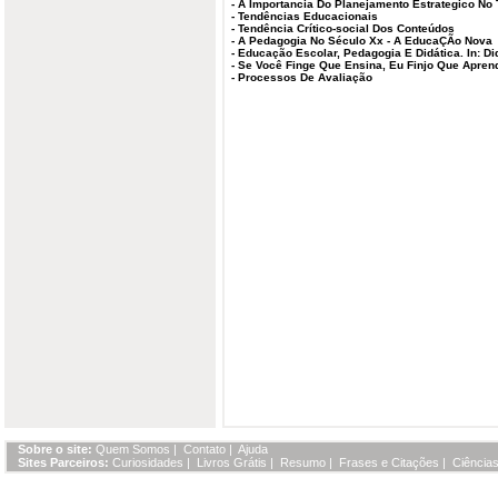
-
A Importancia Do Planejamento Estrategico No 
-
Tendências Educacionais
-
Tendência Crítico-social Dos Conteúdos
-
A Pedagogia No Século Xx - A EducaÇÃo Nova
-
Educação Escolar, Pedagogia E Didática. In: Di
-
Se Você Finge Que Ensina, Eu Finjo Que Apren
-
Processos De Avaliação
Sobre o site:
Quem Somos
|
Contato
|
Ajuda
Sites Parceiros:
Curiosidades
|
Livros Grátis
|
Resumo
|
Frases e Citações
|
Ciências