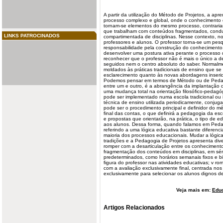
A partir da utilização do Método de Projetos, a ap
processo complexo e global, onde o conhecimento d
tornam-se elementos do mesmo processo, contraria
que trabalham com conteúdos fragmentados, cond
LINKS PATROCINADOS
compartimentada de disciplinas. Nesse contexto, no
professores e
alunos
. O professor torna-se um pesq
responsabilidade pela construção do conhecimento
desenvolver uma postura ativa perante o processo
reconhecer que o professor não é mais o único a d
seguidos nem o centro absoluto do saber. Normalme
moldados às práticas tradicionais de ensino que se
esclarecimento quanto às novas abordagens inseri
Podemos pensar em termos de Método ou de
Peda
entre um e outro, é a abrangência da implantação
uma mudança total na orientação filosófico-pedagó
pode ser implementado numa escola tradicional ou
técnica de ensino utilizada periodicamente, conju
pode ser o procedimento principal e definidor do 
final das contas, o que definirá a pedagogia da esc
e propostas que orientarão, na prática, o tipo de 
aos alunos. Dessa forma, quando falamos em Peda
referindo a uma lógica educativa bastante diferen
maioria dos processos educacionais. Mudar a lógica
tradições e a Pedagogia de Projetos apresenta div
romper com a desarticulação entre os conhecimentos
fragmentação dos conteúdos em disciplinas, em séri
predeterminados, como horários semanais fixos e bi
figura do professor nas atividades educativas; v ro
com a avaliação exclusivamente final, centrada nos
exclusivamente para selecionar os alunos dignos de 
Veja mais em:
Edu
Artigos Relacionados