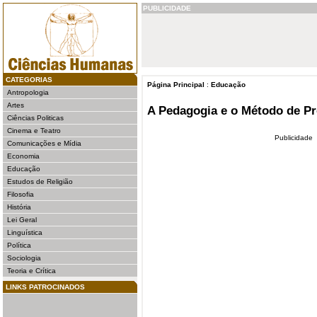
PUBLICIDADE
CATEGORIAS
Página Principal
:
Educação
Antropologia
Artes
A Pedagogia e o Método de Pr
Ciências Politicas
Cinema e Teatro
Publicidade
Comunicações e Mídia
Economia
Educação
Estudos de Religião
Filosofia
História
Lei Geral
Linguística
Política
Sociologia
Teoria e Crítica
LINKS PATROCINADOS