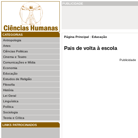
PUBLICIDADE
CATEGORIAS
Página Principal
:
Educação
Antropologia
Artes
Pais de volta à escola
Ciências Politicas
Cinema e Teatro
Publicidade
Comunicações e Mídia
Economia
Educação
Estudos de Religião
Filosofia
História
Lei Geral
Linguística
Política
Sociologia
Teoria e Crítica
LINKS PATROCINADOS