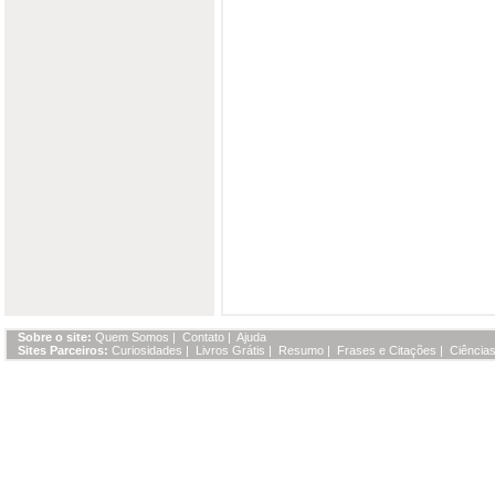
Sobre o site:
Quem Somos
|
Contato
|
Ajuda
Sites Parceiros:
Curiosidades
|
Livros Grátis
|
Resumo
|
Frases e Citações
|
Ciências