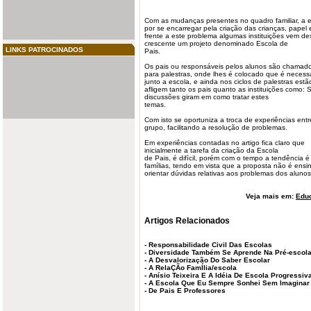
Com as mudanças presentes no quadro familiar, a
e
por se encarregar pela criação das crianças, papel
frente a este problema algumas instituições vem d
crescente um projeto denominado Escola de
LINKS PATROCINADOS
Pais
.
Os pais ou responsáveis pelos
alunos
são chamado
para palestras, onde lhes é colocado que é necessár
junto a escola, e ainda nos ciclos de palestras es
afligem tanto os pais quanto as instituições como: 
discussões giram em como tratar estes
temas.
Com isto se oportuniza a troca de experiências entr
grupo, facilitando a resolução de problemas.
Em experiências contadas no artigo fica claro que
inicialmente a tarefa da criação da Escola
de Pais, é difícil, porém com o tempo a tendência é
famílias, tendo em vista que a proposta não é ensi
orientar dúvidas relativas aos problemas dos alunos
Veja mais em:
Edu
Artigos Relacionados
-
Responsabilidade Civil Das Escolas
-
Diversidade Também Se Aprende Na Pré-escol
-
A Desvalorização Do Saber Escolar
-
A RelaÇÃo FamÍlia/escola
-
Anísio Teixeira E A Idéia De Escola Progressiv
-
A Escola Que Eu Sempre Sonhei Sem Imaginar 
-
De Pais E Professores