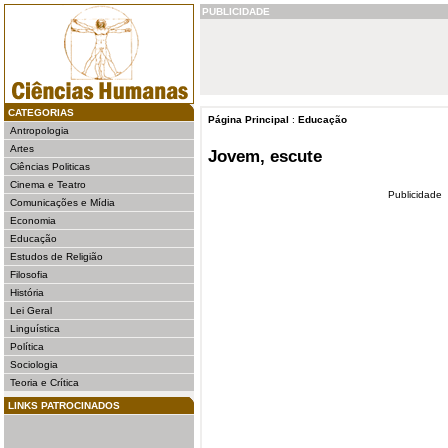
PUBLICIDADE
CATEGORIAS
Página Principal
:
Educação
Antropologia
Artes
Jovem, escute
Ciências Politicas
Cinema e Teatro
Publicidade
Comunicações e Mídia
Economia
Educação
Estudos de Religião
Filosofia
História
Lei Geral
Linguística
Política
Sociologia
Teoria e Crítica
LINKS PATROCINADOS