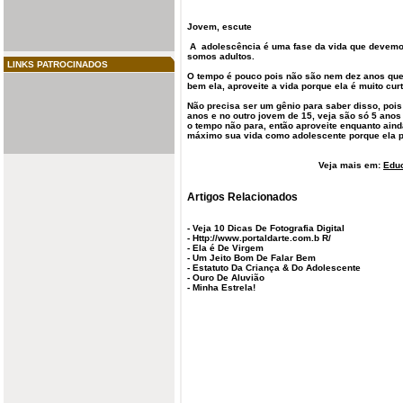
Jovem, escute
A adolescência é uma fase da vida que
devem
somos
adultos
.
LINKS PATROCINADOS
O tempo é pouco pois não são nem dez anos que
bem ela, aproveite a vida porque ela é muito curt
Não precisa ser um gênio para saber disso, poi
anos e no outro jovem de 15, veja são só 5 an
o tempo não para, então aproveite enquanto aind
máximo sua vida como adolescente porque ela p
Veja mais em:
Edu
Artigos Relacionados
-
Veja 10 Dicas De Fotografia Digital
-
Http://www.portaldarte.com.b R/
-
Ela é De Virgem
-
Um Jeito Bom De Falar Bem
-
Estatuto Da Criança & Do Adolescente
-
Ouro De Aluvião
-
Minha Estrela!