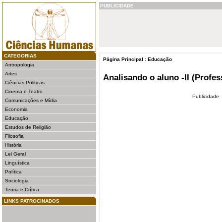
PUBLICIDADE
CATEGORIAS
Página Principal
:
Educação
Antropologia
Artes
Analisando o aluno -II (Profe
Ciências Politicas
Cinema e Teatro
Publicidade
Comunicações e Mídia
Economia
Educação
Estudos de Religião
Filosofia
História
Lei Geral
Linguística
Política
Sociologia
Teoria e Crítica
LINKS PATROCINADOS