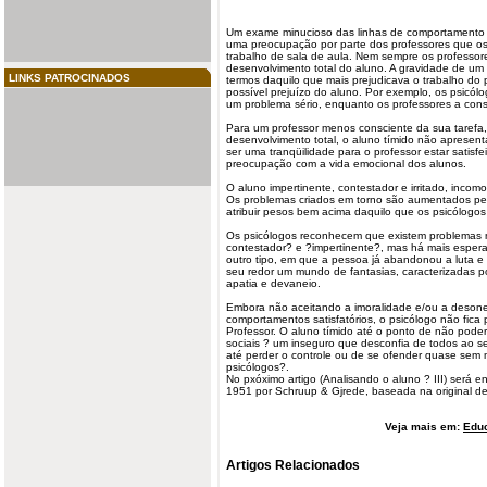
Um exame minucioso das linhas de
comportamento
uma preocupação por parte dos
professores
que os
trabalho de sala de aula. Nem sempre os professor
desenvolvimento total do
aluno
. A gravidade de u
LINKS PATROCINADOS
termos daquilo que mais prejudicava o trabalho do 
possível prejuízo do aluno. Por exemplo, os psicól
um problema sério, enquanto os professores a con
Para um professor menos consciente da sua tarefa,
desenvolvimento total, o aluno tímido não apresen
ser uma tranqüilidade para o professor estar satisf
preocupação com a vida emocional dos alunos.
O aluno impertinente, contestador e irritado, incom
Os problemas criados em torno são aumentados pel
atribuir pesos bem acima daquilo que os psicólogos
Os psicólogos reconhecem que existem problemas n
contestador? e ?impertinente?, mas há mais esper
outro tipo, em que a pessoa já abandonou a luta e s
seu redor um mundo de fantasias, caracterizadas 
apatia e devaneio.
Embora não aceitando a imoralidade e/ou a deson
comportamentos satisfatórios, o
psicólogo
não fica 
Professor
. O aluno tímido até o ponto de não poder
sociais ? um inseguro que desconfia de todos ao se
até perder o controle ou de se ofender quase sem 
psicólogos?.
No pxóximo artigo (Analisando o aluno ? III) será 
1951 por Schruup & Gjrede, baseada na original d
Veja mais em:
Edu
Artigos Relacionados