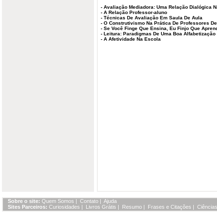
-
Avaliação Mediadora: Uma Relação Dialógica 
-
A Relação Professor-aluno
-
Técnicas De Avaliação Em Saula De Aula
-
O Construtivismo Na Prática De Professores De
-
Se Você Finge Que Ensina, Eu Finjo Que Apren
-
Leitura: Paradigmas De Uma Boa Alfabetização
-
A Afetividade Na Escola
Sobre o site:
Quem Somos
|
Contato
|
Ajuda
Sites Parceiros:
Curiosidades
|
Livros Grátis
|
Resumo
|
Frases e Citações
|
Ciências