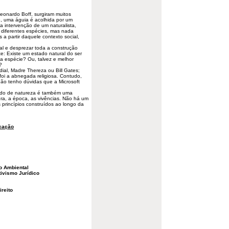
Leonardo Boff, surgiram muitos
o, uma águia é acolhida por um
 intervenção de um naturalista,
 diferentes espécies, mas nada
s a partir daquele contexto
social
,
al
e desprezar toda a construção
ste: Existe um estado natural do ser
a espécie? Ou, talvez e melhor
?
al, Madre Thereza ou Bill Gates;
foi a abnegada religiosa. Contudo,
ão tenho dúvidas que a Microsoft
tado de natureza é também uma
ura, a época, as vivências. Não há um
 princípios construídos ao longo da
cação
o Ambiental
tivismo Jurídico
ireito