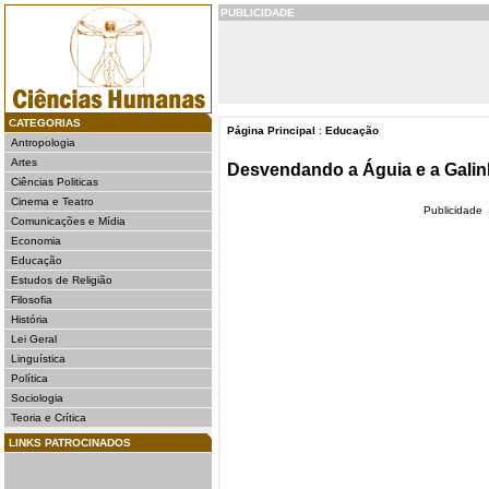
PUBLICIDADE
CATEGORIAS
Página Principal
:
Educação
Antropologia
Artes
Desvendando a Águia e a Gali
Ciências Politicas
Cinema e Teatro
Publicidade
Comunicações e Mídia
Economia
Educação
Estudos de Religião
Filosofia
História
Lei Geral
Linguística
Política
Sociologia
Teoria e Crítica
LINKS PATROCINADOS