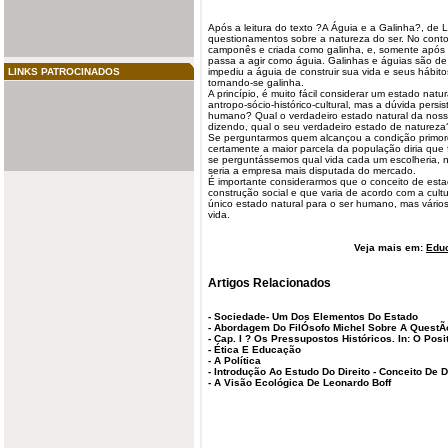
Após a leitura do texto ?A Águia e a
Galinha
?, de 
questionamentos sobre a
natureza
do ser. No cont
camponês e criada como galinha, e, somente após a
passa a agir como águia. Galinhas e águias são de
LINKS PATROCINADOS
impediu a águia de construir sua vida e seus hábito
tornando-se galinha.
A princípio, é muito fácil considerar um estado
natur
antropo-sócio-histórico-cultural, mas a dúvida persi
humano
? Qual o verdadeiro estado natural da noss
dizendo, qual o seu verdadeiro estado de natureza
Se perguntarmos quem alcançou a condição primordi
certamente a maior parcela da população diria que 
se perguntássemos qual vida cada um escolheria, n
seria a empresa mais disputada do mercado.
É importante considerarmos que o conceito de es
construção social e que varia de acordo com a cult
único estado natural para o ser humano, mas vários
vida.
Veja mais em:
Edu
Artigos Relacionados
-
Sociedade- Um Dos Elementos Do Estado
-
Abordagem Do FilÓsofo Michel Sobre A QuestÃ
-
Cap. I ? Os Pressupostos Históricos. In: O Posi
-
Ética E Educação
-
A Política
-
Introdução Ao Estudo Do Direito - Conceito De D
-
A Visão Ecológica De Leonardo Boff