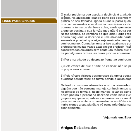
O maior problema que assola a
docência
é a atitu
teórico. Na
atualidade
grande parte dos docentes v
LINKS PATROCINADOS
prática de seu trabalho, ligada a uma suposta qual
dos conhecimentos e ao domínio das dinâmicas da
dominar a turma ou dar boas aulas, ainda que seja
a que se destina a sua função (que não é outra se
Nesse sentido, ao contrário do que dizia Paulo Fre
ensina ninguém", a docência é uma atividade paut
somente é possível que algo seja ensinado caso qu
conhecimento. Contrariamente a isso acabamos por
professores muitas vezes acabam por produzir "fic
concretizadas em aulas sem conteúdo teórico que co
dá por algumas razões, as quais procuro enumerar 
1) Por uma atitude de desprezo frente ao conhecime
2) Pela crença de que a "arte de ensinar" não se
dop que será ensinado;
3) Pelo círculo vicioso: desinteresse da turma-pou
qualificar-desinteresse da turma devido a aulas em
Defendo, como uma alternativa a isto, a retomada
alguém que não somente maneja conhecimentos teóric
filosóficos) de forma a, neste manejo, levar os alu
deste padrão e pensar na docência como mero exer
grupo é equiparar o professor ao animador de audit
pesa sobre os ombros do animador de auditório a ta
muito menos a sua platéia o vê ocmo referência m
conhecimento.
Veja mais em:
Edu
Artigos Relacionados