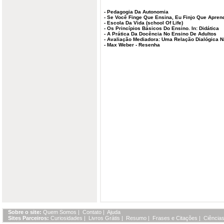
-
Pedagogia Da Autonomia
-
Se Você Finge Que Ensina, Eu Finjo Que Apren
-
Escola Da Vida (school Of Life)
-
Os Princípios Básicos Do Ensino. In: Didática
-
A Prática Da Docência No Ensino De Adultos
-
Avaliação Mediadora: Uma Relação Dialógica 
-
Max Weber - Resenha
Sobre o site:
Quem Somos
|
Contato
|
Ajuda
Sites Parceiros:
Curiosidades
|
Livros Grátis
|
Resumo
|
Frases e Citações
|
Ciências