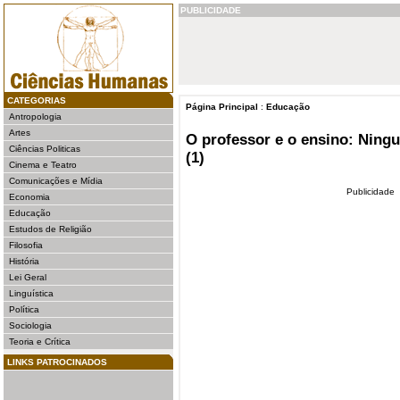
PUBLICIDADE
CATEGORIAS
Página Principal
:
Educação
Antropologia
Artes
O professor e o ensino: Nin
Ciências Politicas
(1)
Cinema e Teatro
Comunicações e Mídia
Publicidade
Economia
Educação
Estudos de Religião
Filosofia
História
Lei Geral
Linguística
Política
Sociologia
Teoria e Crítica
LINKS PATROCINADOS