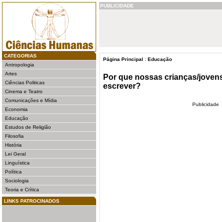
PUBLICIDADE
CATEGORIAS
Página Principal
:
Educação
Antropologia
Artes
Por que nossas crianças/joven
Ciências Politicas
escrever?
Cinema e Teatro
Comunicações e Mídia
Publicidade
Economia
Educação
Estudos de Religião
Filosofia
História
Lei Geral
Linguística
Política
Sociologia
Teoria e Crítica
LINKS PATROCINADOS