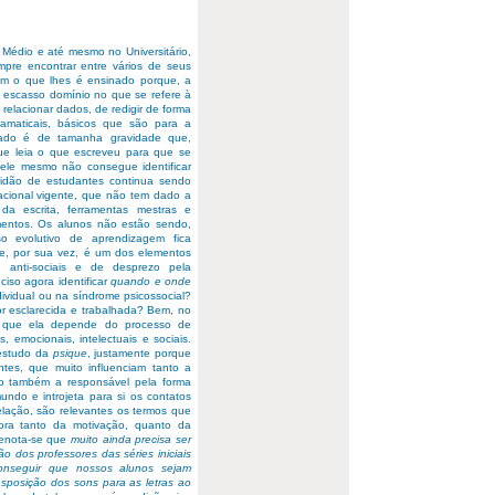
 Médio e até mesmo no Universitário,
pre encontrar entre vários de seus
m o que lhes é ensinado porque, a
 escasso domínio no que se refere à
relacionar dados, de redigir de forma
amaticais, básicos que são para a
lado é de tamanha gravidade que,
que leia o que escreveu para que se
 ele mesmo não consegue identificar
nsidão de estudantes continua sendo
acional vigente, que não tem dado a
 da escrita, ferramentas mestras e
mentos. Os alunos não estão sendo,
so evolutivo de aprendizagem fica
que, por sua vez, é um dos elementos
 anti-sociais e de desprezo pela
eciso agora identificar
quando e onde
dividual ou na síndrome psicossocial?
or esclarecida e trabalhada? Bem, no
se que ela depende do processo de
 emocionais, intelectuais e sociais.
 estudo da
psique
, justamente porque
tes, que muito influenciam tanto a
o também a responsável pela forma
do e introjeta para si os contatos
lação, são relevantes os termos que
ora tanto da motivação, quanto da
 denota-se que
muito ainda precisa ser
o dos professores das séries iniciais
nseguir que nossos alunos sejam
ansposição dos sons para as letras ao