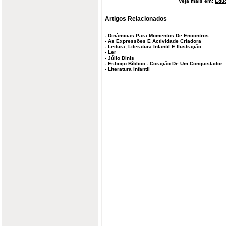
Veja mais em:
Edu
Artigos Relacionados
-
Dinâmicas Para Momentos De Encontros
-
As Expressões E Actividade Criadora
-
Leitura, Literatura Infantil E Ilustração
-
Ler
-
Júlio Dinis
-
Esboço Bíblico - Coração De Um Conquistador
-
Literatura Infantil