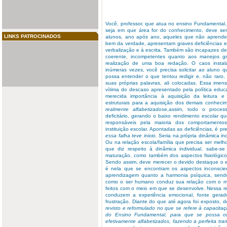
Você, professor, que atua no ensino Fundamental,
seja em que área for do conhecimento, deve sem
LINKS PATROCINADOS
alunos, ano após ano, aqueles que não aprende
bem da verdade, apresentam graves deficiências e
verbalização e à escrita. Também são incapazes de 
coerente, incompetentes quanto aos manejos gr
realização de uma boa redação. O caos insta
inúmeras vezes, você precisa solicitar ao aluno 
possa entender o que tentou redigir e, não raro,
suas próprias palavras, ali colocadas. Essa ime
vítima do descaso apresentado pela política educ
merecida importância à aquisição da leitura e
estruturais para a aquisição dos demais conheci
realmente alfabetizados
e,assim, todo o proces
deficitário, gerando o baixo rendimento escolar 
responsáveis pela maioria dos comportamentos
instituição escolar. Apontadas as deficiências, é pr
essa falha teve inicio.
Seria na própria dinâmica in
Ou na relação escola/família que precisa ser melh
que diz respeito à dinâmica individual, sabe-
maturação, como também dos aspectos fisiológicos,
Sendo assim, deve merecer o devido destaque o
é nela que se encontram os aspectos inconscien
aprendizagem quanto a harmonia psíquica, send
como o ser humano conduz sua relação com o mun
feitos com o meio em que se desenvolve. Nessa re
conduzem a experiência emocional, fonte gerad
frustração. Diante do que até agora foi exposto,
revisto e reformulado no que se refere à capacitaçã
do Ensino Fundamental, para que se possa co
efetivamente alfabetizados, fazendo a perfeita tr