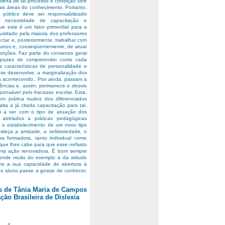
plena de tal processo é condição
sine
is áreas do conhecimento. Portanto,
 público deve ser responsabilizado
da necessidade de capacitação e
e este é um fator primordial para a
isitado pela maioria dos professores
ctar e, posteriormente, trabalhar com
alunos e, conseqüentemente, de atuar
storções. Faz parte do consenso geral
apazes de compreender como cada
 características de personalidade e
se desenvolve, a marginalização dos
á acontecendo.. Pior ainda, passam a
tências e, assim, permanece o desvio
ponsável pelo fracasso escolar. Esta,
m prática muitos dos diferenciados
lta a já citada capacitação para tal.
m a ver com o tipo de atuação dos
trelados a práticas pedagógicas
ra o estabelecimento de um novo tipo
leça a amizade, a solidariedade, o
a formadora, tanto individual como
 que lhes cabe para que esse nefasto
 uma ação renovadora. É bom sempre
ende muito do exemplo e da atitude
omo a sua capacidade de abertura à
o aluno passe a gostar de conhecer,
s de Tânia Maria de Campos
ação Brasileira de Dislexia