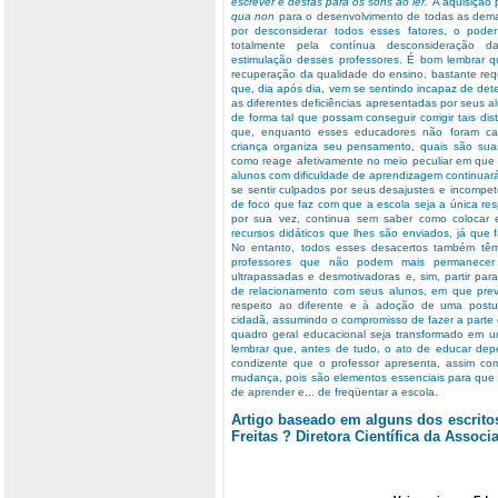
escrever e destas para os sons ao ler.
A aquisição 
qua non
para o desenvolvimento de todas as dema
por desconsiderar todos esses fatores, o poder
totalmente pela contínua desconsideração 
estimulação desses professores. É bom lembrar qu
recuperação da qualidade do ensino, bastante requ
que, dia após dia, vem se sentindo incapaz de dete
as diferentes deficiências apresentadas por seus 
de forma tal que possam conseguir corrigir tais di
que, enquanto esses educadores não foram c
criança organiza seu pensamento, quais são suas
como reage afetivamente no meio peculiar em que 
alunos com dificuldade de aprendizagem continuar
se sentir culpados por seus desajustes e incompe
de foco que faz com que a escola seja a única res
por sua vez, continua sem saber como colocar e
recursos didáticos que lhes são enviados, já que fa
No entanto, todos esses desacertos também tê
professores que não podem mais permanecer a
ultrapassadas e desmotivadoras e, sim, partir pa
de relacionamento com seus alunos, em que preva
respeito ao diferente e à adoção de uma postur
cidadã, assumindo o compromisso de fazer a parte
quadro geral educacional seja transformado em
lembrar que, antes de tudo, o ato de educar dep
condizente que o professor apresenta, assim c
mudança, pois são elementos essenciais para que 
de aprender e... de freqüentar a escola.
Artigo baseado em alguns dos escrito
Freitas ? Diretora Científica da Associ