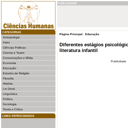
PUBLICIDADE
CATEGORIAS
Página Principal
:
Educação
Antropologia
Artes
Diferentes estágios psicológic
Ciências Politicas
literatura infantil
Cinema e Teatro
Comunicações e Mídia
Publicidade
Economia
Educação
Estudos de Religião
Filosofia
História
Lei Geral
Linguística
Política
Sociologia
Teoria e Crítica
LINKS PATROCINADOS