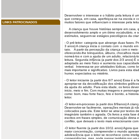
Desenvolver o interesse e o hábito pela
leitura
é um
que começa, em casa, aperfeiçoa-se na escola e con
LINKS PATROCINADOS
muitos fatores que influenciam o interesse pela leitu
A criança que houve histórias sempre em casa, 
desenvolvimento amplo e um ótimo vocabulário, e 
estímulos, seguem-se estágios psicológicos da cria
- O pré-leitor: categoria que abrange duas fases. P
3 anos) A criança inicia o contato com o mundo em v
tato. A partir da percepção da criança com o meio e
oferecendo-lhe brinquedos, álbuns, chocalhos mus
nomeá-los e com a ajuda de um adulto, relacioná-lo
leitura. Segunda infância (a partir dos 2/3 anos) É 
adaptada ao meio físico e aumenta sua capacidade
verbal. Interessa-se por atividades lúdicas, como br
mais importante e significativo. Livros para esta i
humor, expectativa ou mistério.
- O leitor iniciante (a partir dos 6/7 anos) Essa é 
apropriar-se da decodificação dos símbolos gráfico
da ajuda do adulto. Para esta idade, os livros dev
inicio, meio e fim. Com muitas imagens e persona
como: bom, mau forte fraco, feio e bonito, a histori
leitor.
-O leitor-em-processo (a partir dos 8/9anos) A crian
Desenvolve-se facilmente, operações mentais já não
colocados para ela. Este leitor se atrai por textos 
imaginário também o agrada. Os livros a esta fase
escritos em frases simples, de comunicação direta 
conflito, que deixará o texto mais emocionante com
-O leitor fluente (a partir dos 10/11 anos) Agora que 
maior concentração, compreender o mundo apresent
adolescência que o leitor se reconhece como inteli
conseqüências, mas, pode passar também por um de