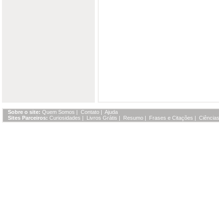
Sobre o site:
Quem Somos
|
Contato
|
Ajuda
Sites Parceiros:
Curiosidades
|
Livros Grátis
|
Resumo
|
Frases e Citações
|
Ciências