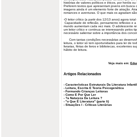
histórias de valores políticos e éticos, por heróis o
Preferem textos que apresentam jovens em busca 
imagens ainda é um elemento forte de atração. Atrae
romances e aventuras. O que mais os agradam são o
-O leitor crítico (a partir dos 12/13 anos) agora total
Capacidade de reflexão, pensamento reflexivo e a c
mundo aumentam cada vez mais. O adolescente refl
um leitor crítico e continua se interessando pelos tip
necessário salientar sobre a importância dos conceito
Com tantas condições necessárias ao desenvolvi
leitura, o leitor só tem oportunidades para ler de t
livrarias, férias de livros e bibliotecas, excelentes
hábito de leitura.
Veja mais em:
Edu
Artigos Relacionados
-
Características Estruturais Da Literatura Infant
-
Leitura, Escrita E Teoria Psicogenética
-
Formando Crianças Leitoras
-
Como E Por Que Ler
-
?a Natureza Da Leitura ?
-
"o Que É Literatura" (parte Ii)
-
Situações I - Críticas Literárias