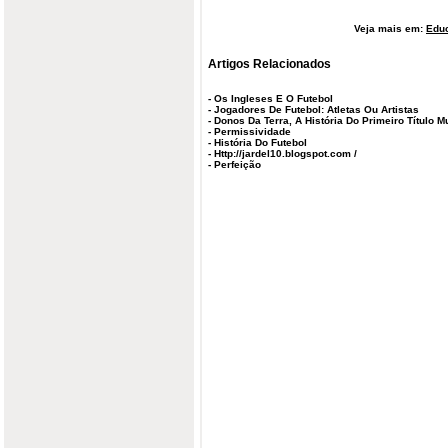
Veja mais em:
Edu
Artigos Relacionados
-
Os Ingleses E O Futebol
-
Jogadores De Futebol: Atletas Ou Artistas
-
Donos Da Terra, A História Do Primeiro Título 
-
Permissividade
-
História Do Futebol
-
Http://jardel10.blogspot.com /
-
Perfeição