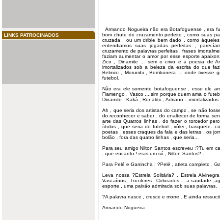
Armando
Nogueira não era Botafoguense , era fu
bom chute do cruzamento perfeito , como suas
pa
LINKS PATROCINADOS
cruzada , ou um drible bem dado , como àquele
entendiamos suas jogadas perfeitas , parecía
cruzamento de palavras perfeitas , frases imortalm
faziam aumentar o amor por esse
esporte
apaixona
Zico , Dinamite ... sem o crivo e a poesia de A
imortalizados sob a beleza da escrita do que fa
Belmiro , Morumbi , Bombonera ... onde tivesse g
futebol.
Não era ele somente botafoguense , esse ele am
Flamengo , Vasco ,...sim porque quem ama o futebol
Dinamite , Kaká , Ronaldo , Adriano ...imortalizado
Ah , que seria dos artistas do campo , se não fossem
do reconhecer e saber , do enaltecer de forma sent
arte das Quatros linhas , do fazer o torcedor pe
ídolos , que seria do futebol , vôlei , basquete.
poetas , esses craques da fala e das letras , os jor
bolão , fora das quatro linhas , que seria...
Para seu amigo Nilton Santos escreveu :?Tu em cam
, que encanto ! eras um só , Nilton Santos? .
Para Pelé e Garrincha : ?Pelé , atleta completo , Gar
Leva nossa ?Estrela Solitária? , Estrela Alvineg
Vascaínos , Tricolores , Colorados ... a saudade ,a
esporte , uma paixão admirada sob suas palavras.
?A palavra nasce , cresce e morre . E ainda ressuci
Armando Nogueira