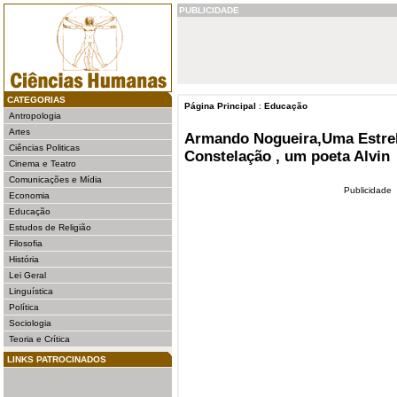
PUBLICIDADE
CATEGORIAS
Página Principal
:
Educação
Antropologia
Artes
Armando Nogueira,Uma Estrela
Ciências Politicas
Constelação , um poeta Alvin
Cinema e Teatro
Comunicações e Mídia
Publicidade
Economia
Educação
Estudos de Religião
Filosofia
História
Lei Geral
Linguística
Política
Sociologia
Teoria e Crítica
LINKS PATROCINADOS