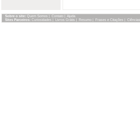
Sobre o site:
Quem Somos
|
Contato
|
Ajuda
Sites Parceiros:
Curiosidades
|
Livros Grátis
|
Resumo
|
Frases e Citações
|
Ciências