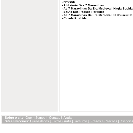
-
Nefertiti
-
A História Das 7 Maravilhas
-
As 7 Maravilhas Da Era Medieval. Hagia Sophia
-
SalÃo Dos Passos Perdidos
-
As 7 Maravilhas Da Era Medieval. O Coliseu D
-
Cidade Proibida
Sobre o site:
Quem Somos
|
Contato
|
Ajuda
Sites Parceiros:
Curiosidades
|
Livros Grátis
|
Resumo
|
Frases e Citações
|
Ciências