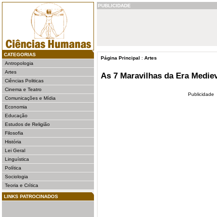
PUBLICIDADE
CATEGORIAS
Página Principal
:
Artes
Antropologia
Artes
As 7 Maravilhas da Era Mediev
Ciências Politicas
Cinema e Teatro
Publicidade
Comunicações e Mídia
Economia
Educação
Estudos de Religião
Filosofia
História
Lei Geral
Linguística
Política
Sociologia
Teoria e Crítica
LINKS PATROCINADOS