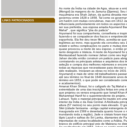
Ao norte da Índia na cidade de Agra, situa-se a ent
(Mongol) às margens do rio Jamuna (Djamna). Seu 
muçulmana era Shah Jahan, da quinta dinastia mong
governou entre 1628 e 1658. Tal como os governa
LINKS PATROCINADOS
um harém com muitas concubinas, mas em 1612 Jah
influenciaria profundamente em todos os aspectos 
ser sua preferida, sua esposa amada Aryumand B
Mahal" , que significa "jóia do palácio" .
Aryumand foi sua companheira, conselheira e inspi
fazendo-o se compadecer dos fracos e empobrecid
espanhola. Ela lhe deu treze filhos, acredita-se que
legítimos ao trono, mas quando ela concebeu seu 
resistir e sofreu complicações no parto e muitas do
quase provocou a morte de seu esposo, o então pr
tanto desgosto e tristeza. A morte de Aryumand foi
Mumtazabad fazendo nomear Jahan como seu legít
Jahan decidiu então construir um palácio para abri
contratando os principais artistas e arquitetos dos
seleção e compra dos melhores mármores e encome
todas as riquezas que necessitasse para decorar o 
sido realizado. Iniciaram as obras no início de 163
Aryumand) e mais de vinte mil trabalhadores passar
até seu término no final de 1648 dezessete anos d
término em 1653, o que pode ser considerado corr
e acabamentos).
Amanat Khan Shirazi, foi o calígrafo do Taj Mahal
extremidade de uma das inscrições feitas em uma d
que projetou os versos enquanto que Ismail Khan A
Muhammad Hanif foi o superintendente do projeto
Lahauri. Todo o material principal foi trazido em um
interior da Índia e da Ásia
Central
. A Abóbada princi
altura (57 metros) no seu ponto mais elevado. O gra
Sikri (cidade fantasma - antiga capital estrangeira 
inaugurada em 1569 e desertada quanto houve o 
inundando toda a região), Jade e cristais foram tra
lápis Lazuli e safiras do Sri Lanka, diamantes de P
importadas de outras localidades como a Arábia, P
branco do edifício principal veio de Makrana no dis
Ao ser finalizado em 1653, Jahan se sentia motiv