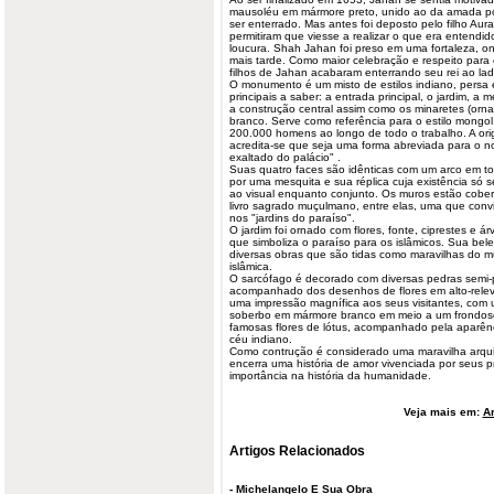
mausoléu em mármore preto, unido ao da amada po
ser enterrado. Mas antes foi deposto pelo filho Aur
permitiram que viesse a realizar o que era entendi
loucura. Shah Jahan foi preso em uma
fortaleza
, o
mais tarde. Como maior celebração e respeito para
filhos de Jahan acabaram enterrando seu rei ao l
O monumento é um misto de estilos indiano, persa e
principais a saber: a entrada principal, o jardim, a
a construção central assim como os minaretes (orn
branco. Serve como referência para o estilo mongo
200.000 homens ao longo de todo o trabalho. A or
acredita-se que seja uma forma abreviada para o n
exaltado do palácio" .
Suas quatro faces são idênticas com um arco em to
por uma mesquita e sua réplica cuja existência só se 
ao visual enquanto conjunto. Os muros estão coberto
livro sagrado muçulmano, entre elas, uma que convi
nos "jardins do paraíso".
O jardim foi ornado com flores, fonte, ciprestes e 
que simboliza o paraíso para os islâmicos. Sua be
diversas obras que são tidas como maravilhas do m
islâmica.
O sarcófago é decorado com diversas pedras semi-
acompanhado dos desenhos de flores em alto-relev
uma impressão magnífica aos seus visitantes, com 
soberbo em mármore branco em meio a um frondoso
famosas flores de lótus, acompanhado pela aparên
céu indiano.
Como contrução é considerado uma maravilha arqu
encerra uma história de amor vivenciada por seus 
importância na história da humanidade.
Veja mais em:
Ar
Artigos Relacionados
-
Michelangelo E Sua Obra