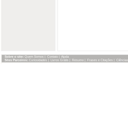
Sobre o site:
Quem Somos
|
Contato
|
Ajuda
Sites Parceiros:
Curiosidades
|
Livros Grátis
|
Resumo
|
Frases e Citações
|
Ciências