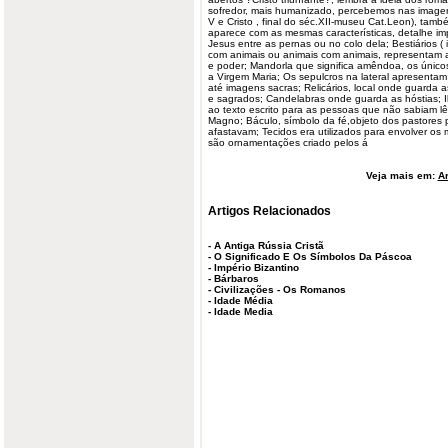
sofredor, mais humanizado, percebemos nas imagens
V e Cristo , final do séc.XII-museu Cat.Leon), tam
aparece com as mesmas características, detalhe im
Jesus entre as pernas ou no colo dela; Bestiários (
com
animais
ou animais com animais, representam a
e poder; Mandorla que significa amêndoa, os únicos 
a Virgem Maria; Os sepulcros na lateral apresentam
até imagens sacras; Relicários, local onde guarda as 
e sagrados; Candelabras onde guarda as hóstias; I
ao texto escrito para as pessoas que não sabiam l
Magno; Báculo, símbolo da fé,objeto dos pastores 
afastavam; Tecidos era utilizados para envolver os
são ornamentações criado pelos á
Veja mais em:
Ar
Artigos Relacionados
-
A Antiga Rússia Cristã
-
O Significado E Os Símbolos Da Páscoa
-
Império Bizantino
-
Bárbaros
-
Civilizações - Os Romanos
-
Idade Média
-
Idade Media