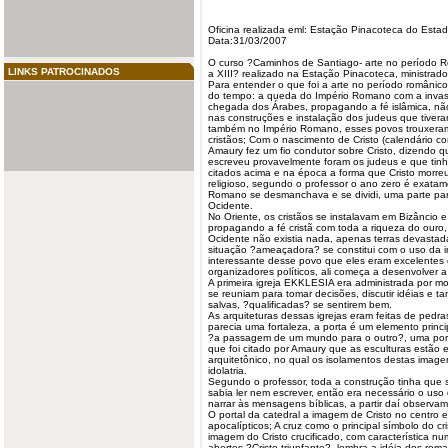
Oficina realizada eml: Estação Pinacoteca do Esta
Data:31/03/2007
O curso ?Caminhos de Santiago- arte no período R
LINKS PATROCINADOS
a XIII? realizado na Estação Pinacoteca, ministrado
Para entender o que foi a arte no período românico,
do tempo: a queda do Império
Romano
com a invas
chegada dos Árabes, propagando a fé islâmica, não
nas construções e instalação dos judeus que tivera
também no Império Romano, esses
povos
trouxeram
cristãos; Com o nascimento de Cristo (calendário c
Amaury fez um fio condutor sobre Cristo, dizendo qu
escreveu provavelmente foram os judeus e que tin
citados acima e na época a forma que Cristo morreu
religioso, segundo o professor o ano zero é exata
Romano se desmanchava e se dividi, uma parte para
Ocidente.
No Oriente, os cristãos se instalavam em Bizâncio e
propagando a fé cristã com toda a riqueza do ouro, 
Ocidente não existia nada, apenas terras devastad
situação ?ameaçadora? se constitui com o uso da in
interessante desse povo que eles eram excelentes 
organizadores políticos, ali começa a desenvolver a
A primeira igreja EKKLESIA era administrada por mo
se reuniam para tomar decisões, discutir idéias e 
salvas, ?qualificadas? se sentirem bem.
As arquiteturas dessas igrejas eram feitas de pedr
parecia uma fortaleza, a porta é um elemento princi
?a passagem de um mundo para o outro?, uma porta 
que foi citado por Amaury que as esculturas estão
arquitetônico, no qual os isolamentos destas
image
idolatria.
Segundo o professor, toda a construção tinha que
sabia ler nem escrever, então era necessário o us
narrar às mensagens bíblicas, a partir daí observa
O portal da catedral a imagem de Cristo no centro
apocalípticos; A cruz como o principal símbolo do cri
imagem do Cristo crucificado, com característica n
abertos ?Cristo triunfante?, lembra a idéia dos rom