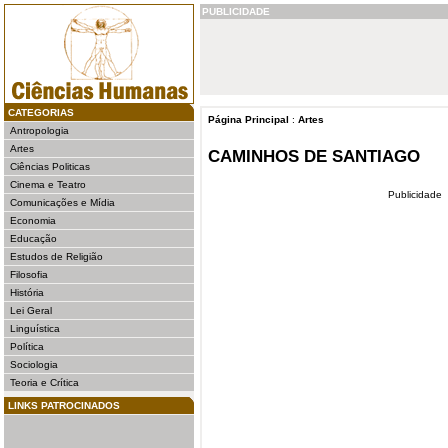
PUBLICIDADE
CATEGORIAS
Página Principal
:
Artes
Antropologia
Artes
CAMINHOS DE SANTIAGO
Ciências Politicas
Cinema e Teatro
Publicidade
Comunicações e Mídia
Economia
Educação
Estudos de Religião
Filosofia
História
Lei Geral
Linguística
Política
Sociologia
Teoria e Crítica
LINKS PATROCINADOS