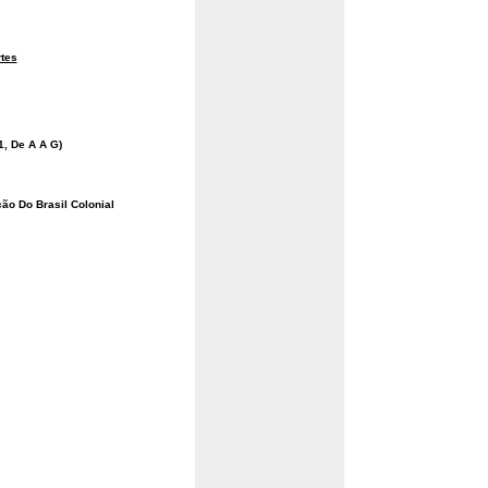
tes
1, De A A G)
ão Do Brasil Colonial