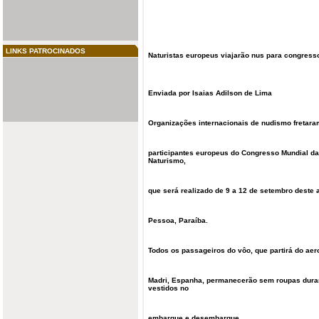
LINKS PATROCINADOS
Naturistas europeus viajarão nus para congresso
Enviada por Isaias Adilson de Lima
Organizações internacionais de nudismo fretara
participantes europeus do Congresso Mundial da
Naturismo,
que será realizado de 9 a 12 de setembro deste
Pessoa, Paraíba.
Todos os passageiros do vôo, que partirá do aer
Madri, Espanha, permanecerão sem roupas dura
vestidos no
embarque e desembarque.