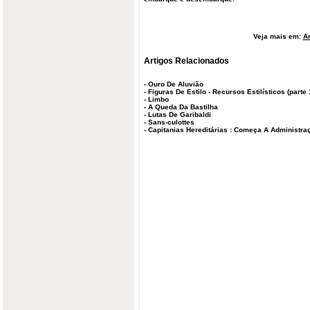
Veja mais em:
Ar
Artigos Relacionados
-
Ouro De Aluvião
-
Figuras De Estilo - Recursos Estilísticos (parte 
-
Limbo
-
A Queda Da Bastilha
-
Lutas De Garibaldi
-
Sans-culottes
-
Capitanias Hereditárias : Começa A Administraç