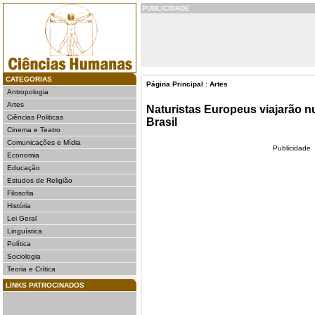
PUBLICIDADE
CATEGORIAS
Página Principal
:
Artes
Antropologia
Artes
Naturistas Europeus viajarão 
Ciências Politicas
Brasil
Cinema e Teatro
Comunicações e Mídia
Publicidade
Economia
Educação
Estudos de Religião
Filosofia
História
Lei Geral
Linguística
Política
Sociologia
Teoria e Crítica
LINKS PATROCINADOS