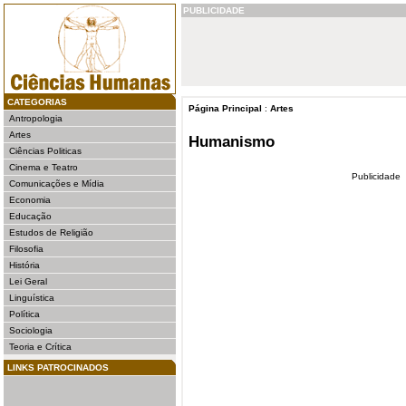
PUBLICIDADE
CATEGORIAS
Página Principal
:
Artes
Antropologia
Artes
Humanismo
Ciências Politicas
Cinema e Teatro
Publicidade
Comunicações e Mídia
Economia
Educação
Estudos de Religião
Filosofia
História
Lei Geral
Linguística
Política
Sociologia
Teoria e Crítica
LINKS PATROCINADOS