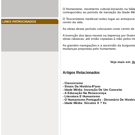
O Humanismo, movimento cultural iniciando na Itál
correspondeu ao período de transição da Idade Mé
O Teocentrismo medieval cedeu lugar ao
antropoce
LINKS PATROCINADOS
centro da vida.
As obras desse período colocavam como centro de 
A invenção dos tipos moveis na imprensa por Gute
obras clássicas, até então copiadas à mão pelos m
As
grandes navegações
e a ascensão da burguesia
mudanças propostas pelo humanismo.
Veja mais em:
Ar
Artigos Relacionados
-
Classicismo
-
Sinais Da História-8ºano
-
Idade Média: Invenção De Um Conceito
-
A Educação Na Renascença
-
Literatura E Humanismo
-
O Humanismo Português - Dicionário De Históri
-
Idade Média: Séculos X ? Xv