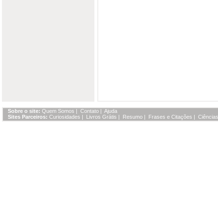
Sobre o site:
Quem Somos
|
Contato
|
Ajuda
Sites Parceiros:
Curiosidades
|
Livros Grátis
|
Resumo
|
Frases e Citações
|
Ciências