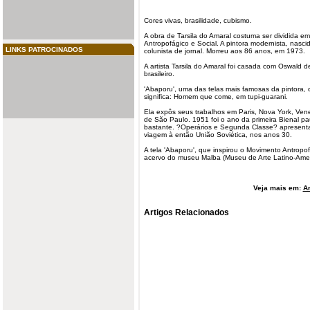
Cores vivas, brasilidade, cubismo.
A obra de
Tarsila do Amaral
costuma ser dividida em 
Antropofágico e Social. A pintora modernista, nasci
LINKS PATROCINADOS
colunista de jornal. Morreu aos 86 anos, em 1973.
A artista Tarsila do Amaral foi casada com Oswald 
brasileiro.
'Abaporu', uma das telas mais famosas da pintora
significa: Homem que come, em tupi-guarani.
Ela expôs seus trabalhos em Paris, Nova York, Ven
de São Paulo. 1951 foi o ano da primeira Bienal pa
bastante. ?Operários e Segunda Classe? apresenta
viagem à então União Soviética, nos anos 30.
A tela 'Abaporu', que inspirou o Movimento Antropo
acervo do museu Malba (Museu de Arte Latino-Amer
Veja mais em:
Ar
Artigos Relacionados