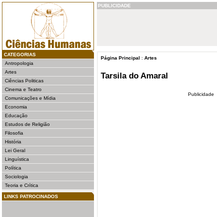
PUBLICIDADE
CATEGORIAS
Página Principal
:
Artes
Antropologia
Artes
Tarsila do Amaral
Ciências Politicas
Cinema e Teatro
Publicidade
Comunicações e Mídia
Economia
Educação
Estudos de Religião
Filosofia
História
Lei Geral
Linguística
Política
Sociologia
Teoria e Crítica
LINKS PATROCINADOS