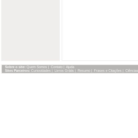
Sobre o site:
Quem Somos
|
Contato
|
Ajuda
Sites Parceiros:
Curiosidades
|
Livros Grátis
|
Resumo
|
Frases e Citações
|
Ciências