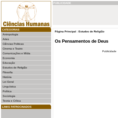
PUBLICIDADE
CATEGORIAS
Página Principal
:
Estudos de Religião
Antropologia
Artes
Os Pensamentos de Deus
Ciências Politicas
Cinema e Teatro
Publicidade
Comunicações e Mídia
Economia
Educação
Estudos de Religião
Filosofia
História
Lei Geral
Linguística
Política
Sociologia
Teoria e Crítica
LINKS PATROCINADOS