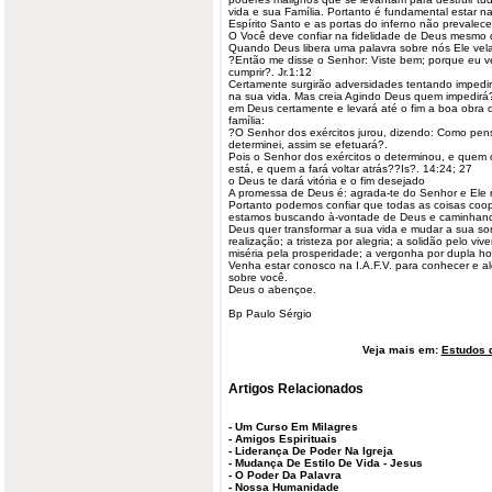
vida e sua Família. Portanto é fundamental estar n
Espírito Santo e as portas do inferno não prevalec
O Você deve confiar na fidelidade de Deus mesmo 
Quando Deus libera uma palavra sobre nós Ele vel
?Então me disse o Senhor: Viste bem; porque eu ve
cumprir?. Jr.1:12
Certamente surgirão adversidades tentando impedi
na sua vida. Mas creia Agindo Deus quem impedirá
em Deus certamente e levará até o fim a boa obra
família:
?O Senhor dos exércitos jurou, dizendo: Como pen
determinei, assim se efetuará?.
Pois o Senhor dos exércitos o determinou, e quem 
está, e quem a fará voltar atrás??Is?. 14:24; 27
o Deus te dará vitória e o fim desejado
A promessa de Deus é: agrada-te do Senhor e Ele r
Portanto podemos confiar que todas as coisas co
estamos buscando à-vontade de Deus e caminhando
Deus quer transformar a sua vida e mudar a sua sort
realização; a tristeza por alegria; a solidão pelo vi
miséria pela prosperidade; a vergonha por dupla honr
Venha estar conosco na I.A.F.V. para conhecer e 
sobre você.
Deus o abençoe.
Bp Paulo Sérgio
Veja mais em:
Estudos d
Artigos Relacionados
-
Um Curso Em Milagres
-
Amigos Espirituais
-
Liderança De Poder Na Igreja
-
Mudança De Estilo De Vida - Jesus
-
O Poder Da Palavra
-
Nossa Humanidade