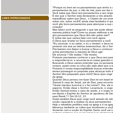
?Porque eu bem sei os
pensamentos
que tenho a v
pensamentos de paz, e não de mal, para vos dar o f
Você sabia que
Deus
tem pensamentos a seu respe
É isto que o Senhor está declarando a nós através
LINKS PATROCINADOS
maravilhoso saber que Deus , o Criador de um univ
sobre nós, sobre você!E ainda mais fantástico é 
você são bons pensamentos para abençoar a sua vi
coração!
Mas talvez você se pergunte o que isto pode afetar
maneira prática hoje?Como eu posso melhorar a min
dos pensamentos que Deus têm tido sobre mim?
É sobre isto que vamos falar com você agora:
O Deus que revelar os Seus pensamentos a você
?Eu anunciei, e eu salvei, e eu o mostrei; e deus 
portanto vós sois as minhas testemunhas, diz o Sen
Precisamos nos dispor a buscar a Deus e conhecer
acima percebemos a maneira de Deus agir:
Ele anuncia ? Ele realiza ? Ele mostra
Portanto precisamos conhecer o que Deus tem para 
e responder-te-ei, e anunciar-te-ei coisas grandes 
Buscando a Deus vamos entender que os pensamen
nossos, assim como os céus são mais altos que a te
Portanto é nossa responsabilidade buscar entende
iremos prosseguir no propósito para alcançar tudo
Senhor têm preparado para nós!O Deus quer ungir vo
da igreja
Quando Deus pensou em fazer Davi rei em Israel i
Samuel à casa de Jessé, pai de Davi, para encontra
?Jessé mandou buscá-lo e o fez entrar?. Ora, ele er
aspecto. Então disse o Senhor: Levanta-te, e ung
Então Samuel tomou o vaso de azeite, e o ungiu no
em diante o Espírito do Senhor se apoderou de Dav
para Ramá.? I Sm 16:12, 13.
Assim também Deus quer ungir você através do minis
unção capacitá-lo a realizar os seus pensamentos.
Hoje o ministério profético está na igreja e é na ig
liderança mediante os cultos que recebemos a unçã
Somente com a unção do Espírito Santo você vai c
poderes malignos que se levantam para destruir t