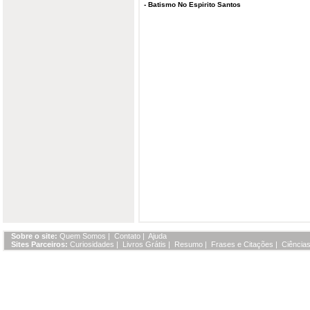
-
Batismo No Espirito Santos
Sobre o site:
Quem Somos
|
Contato
|
Ajuda
Sites Parceiros:
Curiosidades
|
Livros Grátis
|
Resumo
|
Frases e Citações
|
Ciências