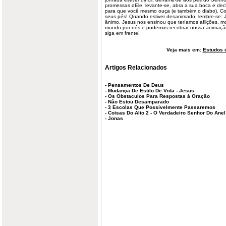
promessas dEle, levante-se, abra a sua boca e dec
para que você mesmo ouça (e também o diabo). Co
seus pés! Quando estiver desanimado, lembre-se: 
ânimo. Jesus nos ensinou que teríamos aflições, mo
mundo por nós e podemos recobrar nossa animação
siga em frente!
Veja mais em:
Estudos d
Artigos Relacionados
-
Pensamentos De Deus
-
Mudança De Estilo De Vida - Jesus
-
Os Obstaculos Para Respostas á Oração
-
Não Estou Desamparado
-
3 Escolas Que Possivelmente Passaremos
-
Coisas Do Alto 2 - O Verdadeiro Senhor Do Anel
-
Jonas