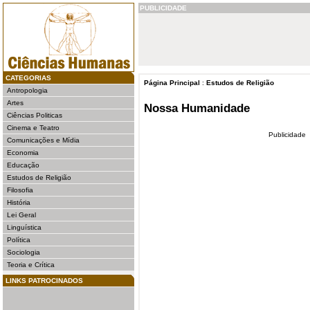
PUBLICIDADE
CATEGORIAS
Página Principal
:
Estudos de Religião
Antropologia
Artes
Nossa Humanidade
Ciências Politicas
Cinema e Teatro
Publicidade
Comunicações e Mídia
Economia
Educação
Estudos de Religião
Filosofia
História
Lei Geral
Linguística
Política
Sociologia
Teoria e Crítica
LINKS PATROCINADOS