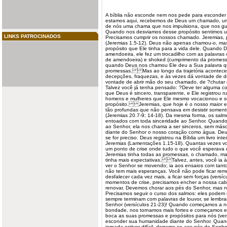
A bíblia não esconde nem nos pede para esconde
estamos aqui, recebemos de Deus um
chamado
, u
de nós uma chama que nos impulsiona, que nos gu
Quando nos desviamos desse propósito sentimos
LINKS PATROCINADOS
Precisamos
cumprir os nossos chamado. Jeremias, 
(Jeremias 1.5-12). Deus não apenas chamou-o, mas 
propósito que Ele tinha para a vida dele. Quando D
amendoeira, ele fez um trocadilho com as palavras o
de amendoeira) e shoked (cumprimento da promess
quando Deus nos chamou Ele deu a Sua palavra qu
promessas
. Mas ao longo da trajetória acontecem c
decepções, fraquezas, e às vezes dá vontade de
d
vontade de abrir mão do seu chamado, de ?chutar o
Talvez você já tenha pensado: ?Deve ter alguma c
que Deus é sincero, transparente, e Ele registrou 
homens e mulheres que Ele mesmo vocacionou e s
propósito. Jeremias, que hoje é o nosso maior e
tão profundas que não pensava em desistir soment
(Jeremias 20.7-9; 14-18). Da mesma forma, os salm
entoados com toda sinceridade ao Senhor. Quando 
ao Senhor, ela nos chama a ser sinceros, sem más
diante do Senhor o nosso coração como água. Deu
se for preciso. Deus registrou na Bíblia um livro in
Jeremias (Lamentações 1.15-18). Quantas vezes v
um ponto de crise onde tudo o que você esperava 
Jeremias tinha todas as promessas, o chamado, mas
tinha mais expectativas. Talvez, antes, você ia à
ver o Senhor se movendo; ia aos ensaios com tanto
não tem mais esperanças. Você não pode ficar remo
desfalecer cada vez mais, a ficar sem forças (vers
momentos de crise, precisamos encher a nossa ca
renovar. Devemos chorar aos pés do Senhor, mas n
Precisamos seguir o curso dos salmos: eles podem
sempre terminam com palavras de louvor, se lembr
Senhor (versículos 21-23)! Quando começamos a n
bondade, nos tornamos mais fortes e começamos ent
boca as suas promessas e propósitos para nós (v
esconder sua humanidade diante do Senhor. Quando
jornada estiver difícil, derrame-se aos pés do Se