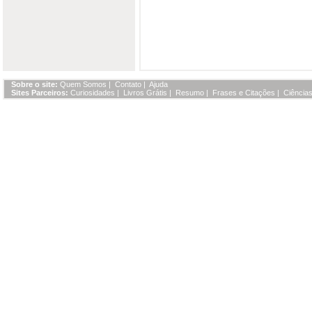
Sobre o site:
Quem Somos
|
Contato
|
Ajuda
Sites Parceiros:
Curiosidades
|
Livros Grátis
|
Resumo
|
Frases e Citações
|
Ciências