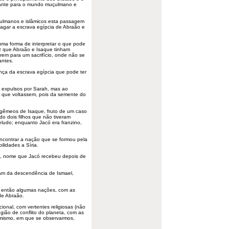
tante para o mundo muçulmano e
uçulmanos e islâmicos esta passagem
e Hagar a escrava egípcia de Abraão e
uma forma de interpretar o que pode
z que Abraão e Isaque tinham
rem para um sacrifício, onde não se
antes.
nça da escrava egípcia que pode ter
o expulsos por Sarah, mas ao
o que voltassem, pois da semente do
 gêmeos de Isaque, fruto de um caso
o dois filhos que não tiveram
eludo; enquanto Jacó era franzino,
ncontrar a nação que se formou pela
idades a Síria.
l, nome que Jacó recebeu depois de
aram da descendência de Ismael,
os então algumas nações, com as
 de Abraão.
ional, com vertentes religiosas (não
gião de conflito do planeta, com as
amismo
, em que se observarmos,