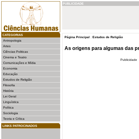
PUBLICIDADE
CATEGORIAS
Página Principal
:
Estudos de Religião
Antropologia
Artes
As origens para algumas das pri
Ciências Politicas
Cinema e Teatro
Publicidade
Comunicações e Mídia
Economia
Educação
Estudos de Religião
Filosofia
História
Lei Geral
Linguística
Política
Sociologia
Teoria e Crítica
LINKS PATROCINADOS