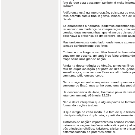
fato de que esta passagem também é muito impor
islâmico.
A diferença está na interpretação, pois para os m
teria ocorrido com o filho ilegítimo, Ismael, filho d
Sarah.
Se analisarmos a narrativa, podemos encontrar alg
ter ocorrido na mudança de interpretações, uma ve
consigo duas testemunhas, que viram os dois segui
observava a presença de um cordeiro, os dois ajud
Mas também existe outro lado, onde temos a prese
tomado conhecimento dos fatos.
Curioso é que Hagar e seu filho Ismael tenham sid
seguirem no deserto, um anjo lhes falou ordenand
moço sairia uma grande nação.
Ainda na descendência de Abraão, temos os filhos
raro de dupla ovulação por parte de Rebeca, gerand
semelhanças, uma vez que Esaú era alto, forte e p
sem tanto pêlo em seu corpo.
Não consigo encontrar respostas quando procuro e
semente de Esaú, mas tenho como uma das probabil
Da descendência de Jacó, tivemos o povo de Israe
lutar com um anjo (Gênesis 32:28).
Não é difícil interpretar que alguns povos se form
formando nações árabes.
O que intriga de certo modo, é o fato de que tem
principais religiões do planeta, a partir da semente
Tratamos de nações importantes no cenário internac
tratamos de segmentações) onde está a principal re
três principais religiões: judaismo, cristianismo e
isl
estamos falando de parentes entre si.