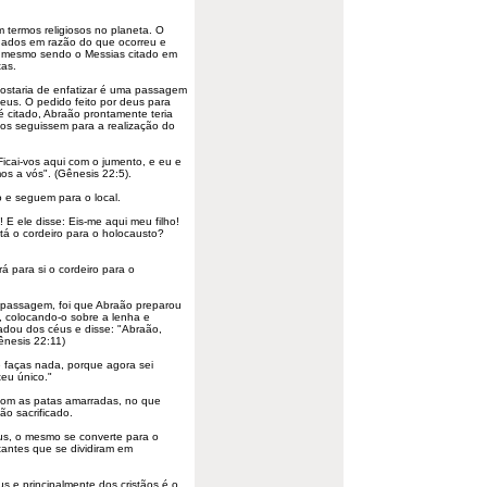
 termos religiosos no planeta. O
nados em razão do que ocorreu e
s, mesmo sendo o Messias citado em
tas.
ostaria de enfatizar é uma passagem
deus. O pedido feito por
deus
para
é citado, Abraão prontamente teria
os seguissem para a realização do
icai-vos aqui com o jumento, e eu e
os a vós". (Gênesis 22:5).
o e seguem para o local.
 E ele disse: Eis-me aqui meu filho!
stá o cordeiro para o holocausto?
 para si o cordeiro para o
passagem, foi que Abraão preparou
ho, colocando-o sobre a lenha e
adou dos céus e disse: "Abraão,
ênesis 22:11)
 faças nada, porque agora sei
teu único."
com as patas amarradas, no que
ão sacrificado.
us, o mesmo se converte para o
tantes que se dividiram em
s e principalmente dos cristãos é o