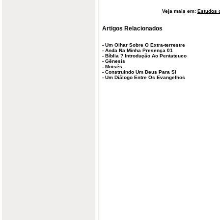
Veja mais em:
Estudos d
Artigos Relacionados
-
Um Olhar Sobre O Extra-terrestre
-
Anda Na Minha Presença 01
-
Bíblia ? Introdução Ao Pentateuco
-
Gênesis
-
Moisés
-
Construindo Um Deus Para Si
-
Um Diálogo Entre Os Evangelhos