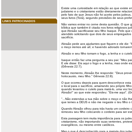
Existe uma curiosidade em relação ao que existe em
judaismo
e o
cristianismo
estão diretamente relacio
pelo fato de que Jesus não foi aceito pelos judeu
seus livros (Torá), segundo previsões de seus profe
LINKS PATROCINADOS
Não vamos entrar no cerne desta questão. O que g
bíblica que também é citada nos livros religiosos ju
que Abraão sacrificasse seu filho Isaque. Pelo que 
atendido solicitando que dois de seus empregados 
sacrifício.
Abraão pede aos ajudantes que fiquem e ele diz: "F
o moço iremos até alí; e havendo adorado tornarem
Abraão e seu filho tomam o fogo, a lenha e o cutel
Isaque então faz uma pergunta a seu pai: "Meu pai!
E ele disse: Eis aqui o fogo e a lenha, mas onde e
(Gênesis 22:7).
Neste momento, Abraão lhe responde: "Deus proverá
holocausto, meu filho." Gênesis 22:8).
O que ocorreu depois para quem desconhece esta 
o local para o sacrifício, amarrando seu próprio fil
quando levantou o cutelo para matá-lo, uma voz br
Abraão!" ao que este respondeu: "Eis-me aqui". (G
"...Não estendas a tua mão sobre o moço e não lhe
que temes a DEUS e não me negaste o teu filho o 
Quando Abraão olhou para trás havia um cordeiro 
removeu seu filho colocando o cordeiro para ser est
Esta passagem tem muita importância para os jude
cristianismo, não importando suas vertentes, protes
evangélicos, ou mesmo entre católicos.
Mas o que é desconhecido para a maioria dos judeu