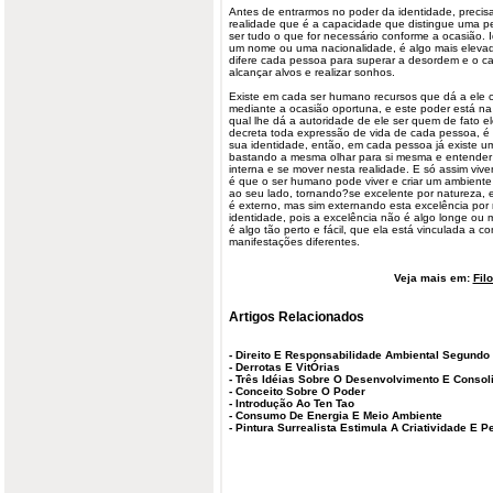
Antes de entrarmos no poder da identidade, preci
realidade que é a capacidade que distingue uma p
ser tudo o que for necessário conforme a ocasião. 
um nome ou uma nacionalidade, é algo mais elevad
difere cada pessoa para superar a desordem e o 
alcançar alvos e realizar sonhos.
Existe em cada ser humano recursos que dá a ele c
mediante a ocasião oportuna, e este poder está na 
qual lhe dá a autoridade de ele ser quem de fato ele
decreta toda expressão de vida de cada pessoa, é 
sua identidade, então, em cada pessoa já existe u
bastando a mesma olhar para si mesma e entender 
interna e se mover nesta realidade. E só assim vive
é que o ser humano pode viver e criar um ambiente
ao seu lado, tornando?se excelente por natureza,
é externo, mas sim externando esta excelência por 
identidade, pois a excelência não é algo longe ou mí
é algo tão perto e fácil, que ela está vinculada a c
manifestações diferentes.
Veja mais em:
Fil
Artigos Relacionados
-
Direito E Responsabilidade Ambiental Segundo 
-
Derrotas E VitÓrias
-
Três Idéias Sobre O Desenvolvimento E Consoli
-
Conceito Sobre O Poder
-
Introdução Ao Ten Tao
-
Consumo De Energia E Meio Ambiente
-
Pintura Surrealista Estimula A Criatividade E 