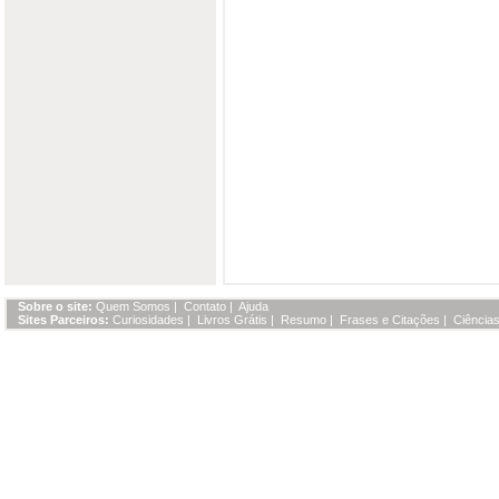
Sobre o site:
Quem Somos
|
Contato
|
Ajuda
Sites Parceiros:
Curiosidades
|
Livros Grátis
|
Resumo
|
Frases e Citações
|
Ciências