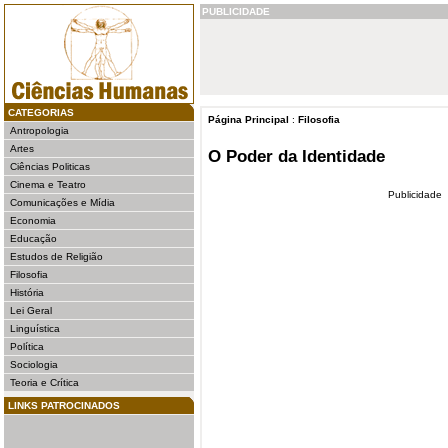
PUBLICIDADE
CATEGORIAS
Página Principal
:
Filosofia
Antropologia
Artes
O Poder da Identidade
Ciências Politicas
Cinema e Teatro
Publicidade
Comunicações e Mídia
Economia
Educação
Estudos de Religião
Filosofia
História
Lei Geral
Linguística
Política
Sociologia
Teoria e Crítica
LINKS PATROCINADOS