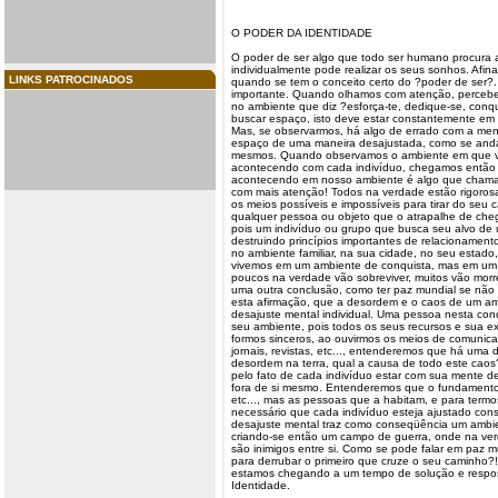
O PODER DA IDENTIDADE
O poder de ser algo que todo ser humano procura 
individualmente pode realizar os seus sonhos. Afina
LINKS PATROCINADOS
quando se tem o conceito certo do ?poder de ser?.
importante. Quando olhamos com atenção, perceb
no
ambiente
que diz ?esforça-te, dedique-se, conq
buscar espaço, isto deve estar constantemente em
Mas, se observarmos, há algo de errado com a men
espaço de uma maneira desajustada, como se andas
mesmos. Quando observamos o ambiente em que v
acontecendo com cada indivíduo, chegamos então 
acontecendo em nosso ambiente é algo que chamam
com mais atenção! Todos na verdade estão rigoros
os meios possíveis e impossíveis para tirar do seu 
qualquer pessoa ou objeto que o atrapalhe de chega
pois um indivíduo ou grupo que busca seu alvo de
destruindo princípios importantes de relacionament
no ambiente familiar, na sua cidade, no seu estad
vivemos em um ambiente de conquista, mas em um 
poucos na verdade vão sobreviver, muitos vão mor
uma outra conclusão, como ter paz mundial se não
esta afirmação, que a desordem e o caos de um a
desajuste mental individual. Uma pessoa nesta con
seu ambiente, pois todos os seus recursos e sua e
formos sinceros, ao ouvirmos os meios de comunicaç
jornais, revistas, etc..., entenderemos que há uma
desordem na terra, qual a causa de todo este caos
pelo fato de cada indivíduo estar com sua mente de
fora de si mesmo. Entenderemos que o fundamento d
etc..., mas as pessoas que a habitam, e para ter
necessário que cada indivíduo esteja ajustado co
desajuste mental traz como conseqüência um ambient
criando-se então um campo de guerra, onde na verd
são inimigos entre si. Como se pode falar em paz m
para derrubar o primeiro que cruze o seu caminho?
estamos chegando a um tempo de solução e respos
Identidade.