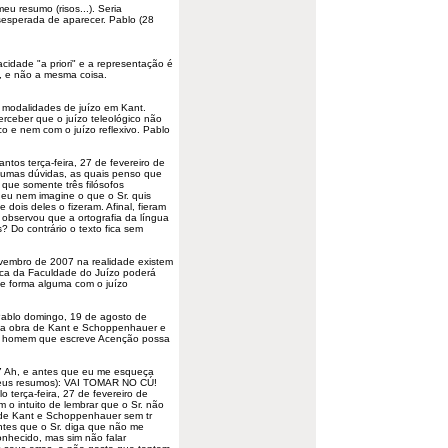
meu resumo (risos...). Seria
esesperada de aparecer. Pablo (28
idade "a priori" e a representação é
, e não a mesma coisa.
ês modalidades de juízo em Kant.
rceber que o juízo teleológico não
o e nem com o juízo reflexivo. Pablo
tos terça-feira, 27 de fevereiro de
lgumas dúvidas, as quais penso que
 que somente três filósofos
 eu nem imagine o que o Sr. quis
e dois deles o fizeram. Afinal, fieram
 observou que a ortografia da língua
 Do contrário o texto fica sem
novembro de 2007 na realidade existem
tica da Faculdade do Juízo poderá
de forma alguma com o juízo
Pablo domingo, 19 de agosto de
a obra de Kant e Schoppenhauer e
um homem que escreve Acenção possa
7 Ah, e antes que eu me esqueça
 meus resumos): VAI TOMAR NO CÚ!
terça-feira, 27 de fevereiro de
 o intuito de lembrar que o Sr. não
 de Kant e Schoppenhauer sem tr
ntes que o Sr. diga que não me
onhecido, mas sim não falar