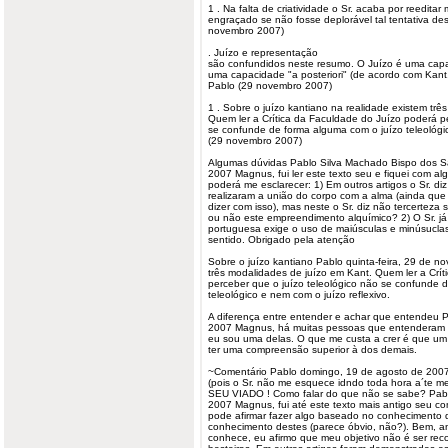
1 . Na falta de criatividade o Sr. acaba por reeditar 
engraçado se não fosse deplorável tal tentativa d
novembro 2007)
. Juízo e representação
são confundidos neste resumo. O Juízo é uma capac
uma capacidade "a posteriori" (de acordo com Kant
Pablo (29 novembro 2007)
1 . Sobre o juízo kantiano na realidade existem tr
Quem ler a Crítica da Faculdade do Juízo poderá pe
se confunde de forma alguma com o juízo teleológic
(29 novembro 2007)
Algumas dúvidas Pablo Silva Machado Bispo dos San
2007 Magnus, fui ler este texto seu e fiquei com a
poderá me esclarecer: 1) Em outros artigos o Sr. diz
realizaram a união do corpo com a alma (ainda que
dizer com isso), mas neste o Sr. diz não tercerteza s
ou não este empreendimento alquímico? 2) O Sr. já
portuguesa exige o uso de maiúsculas e minúsuclas?
sentido. Obrigado pela atenção
Sobre o juízo kantiano Pablo quinta-feira, 29 de 
três modalidades de juízo em Kant. Quem ler a Crí
perceber que o juízo teleológico não se confunde 
teleológico e nem com o juízo reflexivo.
A diferença entre entender e achar que entendeu 
2007 Magnus, há muitas pessoas que entenderam 
eu sou uma delas. O que me custa a crer é que 
ter uma compreensão superior à dos demais.
~Comentário Pablo domingo, 19 de agosto de 200
(pois o Sr. não me esquece idndo toda hora a´te
SEU VIADO ! Como falar do que não se sabe? Pablo 
2007 Magnus, fui até este texto mais antigo seu com
pode afirmar fazer algo baseado no conhecimento
conhecimento destes (parece óbvio, não?). Bem, a
conhece, eu afirmo que meu objetivo não é ser rec