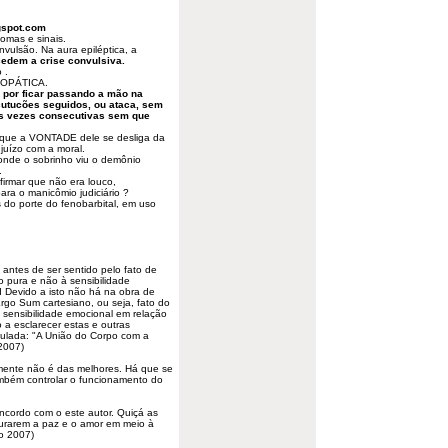
gspot.com
omas e sinais.
nvulsão. Na aura epiléptica, a
cedem a crise convulsiva.
 .
TOPÁTICA.
o por ficar passando a mão na
utucões seguidos, ou ataca, sem
ês vezes consecutivas sem que
 que a VONTADE dele se desliga da
juízo com a moral.
onde o sobrinho viu o demônio
.
irmar que não era louco,
ara o manicômio judiciário ?
s do porte do fenobarbital, em uso
 antes de ser sentido pelo fato de
 pura e não à sensibilidade
I Devido a isto não há na obra de
go Sum cartesiano, ou seja, fato do
 sensibilidade emocional em relação
o a esclarecer estas e outras
itulada: "A União do Corpo com a
2007)
izmente não é das melhores. Há que se
ambém controlar o funcionamento do
cordo com o este autor. Quiçá as
urarem a paz e o amor em meio à
o 2007)