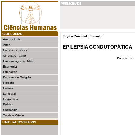
PUBLICIDADE
CATEGORIAS
Página Principal
:
Filosofia
Antropologia
Artes
EPILEPSIA CONDUTOPÁTICA
Ciências Politicas
Cinema e Teatro
Publicidade
Comunicações e Mídia
Economia
Educação
Estudos de Religião
Filosofia
História
Lei Geral
Linguística
Política
Sociologia
Teoria e Crítica
LINKS PATROCINADOS