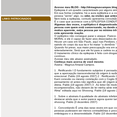
Acesse meu BLOG -
http://drmagnuscampos.blo
Epilepsia
é um quadro caracterizado por alguns sint
Em sua forma completa, há a aura epiléptica e a co
pessoa "sente" algo, ou
odor, ou visões que ante
LINKS PATROCINADOS
Nem toda a epilepsia, contudo apresenta convulsão
É o caso que acontece com a EPILEPSIA CONDU
Algumas das vezes, o epiléptico é diagnosticad
pessoa com quem está conversando, ou dando c
motivo aparente, outra pessoa por no mínimo tr
esta apresente reação.
O epiléptico não consegue parar o ataque. Parece
MORAL e ele é capaz de fazer atos dissociados do 
Houve um caso em São Paulo, aquí nas Perdizes, 
saindo do corpo da sua tia e foi matar "o demônio "
Quando foi preso, sua maior preocupação era em af
reiteradamente. Será que ele foi para a cadeia ou p
O tratamento clínico da epilepsia é feito com droga
contínuo.
Acesse meu site abaixo assinalado.
Conheça mais acerca de você mesmo.
Assina - Magnus Amaral Campos.
1 . Retificando I O fundamento subjetivo é pensado
que a apercepção transcendental dá origem à razão
emocional. Pablo (19 agosto 2007) 2 . Retificando I
Kant conexão ou mesmo correlação com o Cogito Er
pensamento vir antes não significa que dê origem à
direta. Pablo (19 agosto 2007) 3 . Ao leitor De mod
incompreensões, não deixem de ler minha série int
Alma" editada aqui no Shvoong. Pablo (19 agosto 
1 . Sobre o abstrato A qualidade do abstrato infel
destacar ainda que o autor parece agora querer t
shvoong. Pablo (3 dezembro 2007)
1 . Concordando É uma das raras vezes em que con
pessoas pudessem ser menos contraditórias e proc
embriaguez e a desonestidade. Pablo (10 dezembr