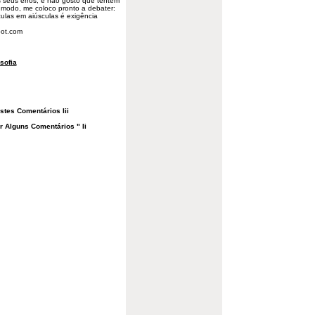
s seus erros, e não gosto que tentem
modo, me coloco pronto a debater:
ulas em aiúsculas é exigência
pot.com
osofia
stes Comentários Iii
r Alguns Comentários " Ii