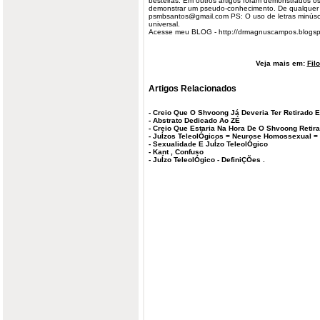
besteiras. Em outros artigos foram demonstrados o
demonstrar um pseudo-conhecimento. De qualquer 
psmbsantos@gmail.com
PS: O uso de letras minúsc
universal.
Acesse meu BLOG - http://drmagnuscampos.blogs
Veja mais em:
Fil
Artigos Relacionados
-
Creio Que O Shvoong Já Deveria Ter Retirado E
-
Abstrato Dedicado Ao ZÉ
-
Creio Que Estaria Na Hora De O Shvoong Retira
-
JuÍzos TeleolÓgicos = Neurose Homossexual =
-
Sexualidade E JuÍzo TeleolÓgico
-
Kant , Confuso
-
JuÍzo TeleolÓgico - DefiniÇÕes .