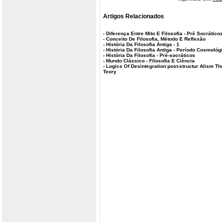
Artigos Relacionados
-
Diferença Entre Mito E Filosofia - Pré Socrático
-
Conceito De Filosofia, Método E Reflexão
-
História Da Filosofia Antiga - 1
-
História Da Filosofia Antiga - Período Cosmológ
-
História Da Filosofia - Pré-socráticos
-
Mundo Clássico - Filosofia E Ciência
-
Logics Of Desintegration:post-structur Alism Th
Teory