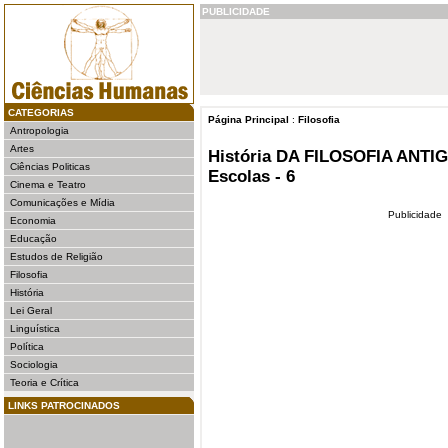
PUBLICIDADE
CATEGORIAS
Página Principal
:
Filosofia
Antropologia
Artes
História DA FILOSOFIA ANTIGA
Ciências Politicas
Escolas - 6
Cinema e Teatro
Comunicações e Mídia
Publicidade
Economia
Educação
Estudos de Religião
Filosofia
História
Lei Geral
Linguística
Política
Sociologia
Teoria e Crítica
LINKS PATROCINADOS