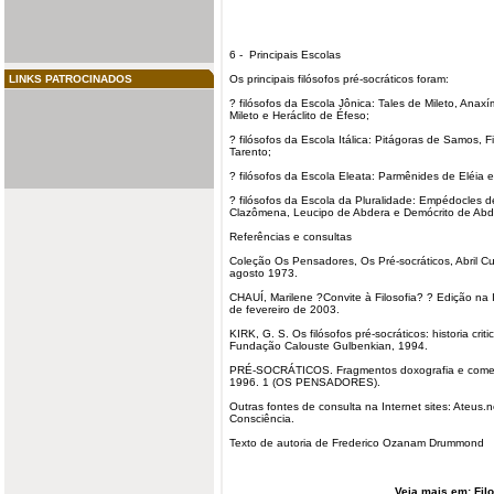
6 - Principais Escolas
LINKS PATROCINADOS
Os principais filósofos pré-socráticos foram:
? filósofos da
Escola Jônica
: Tales de Mileto, Anax
Mileto e Heráclito de Éfeso;
? filósofos da
Escola Itálica
: Pitágoras de Samos, Fi
Tarento;
? filósofos da
Escola Eleata
: Parmênides de Eléia e
? filósofos da
Escola da Pluralidade
: Empédocles d
Clazômena, Leucipo de Abdera e Demócrito de Abd
Referências e consultas
Coleção Os Pensadores, Os Pré-socráticos, Abril Cult
agosto 1973.
CHAUÍ, Marilene ?Convite à Filosofia? ? Edição na 
de fevereiro de 2003.
KIRK, G. S. Os filósofos pré-socráticos: historia crit
Fundação Calouste Gulbenkian, 1994.
PRÉ-SOCRÁTICOS. Fragmentos doxografia e comentár
1996. 1 (OS PENSADORES).
Outras fontes de consulta na Internet sites: Ateus.
Consciência.
Texto de autoria de Frederico Ozanam Drummond
Veja mais em:
Fil