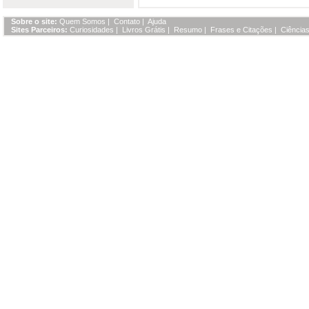
Sobre o site:
Quem Somos
|
Contato
|
Ajuda
Sites Parceiros:
Curiosidades
|
Livros Grátis
|
Resumo
|
Frases e Citações
|
Ciências