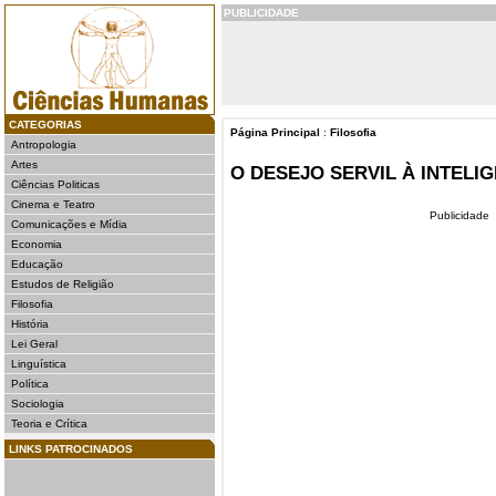
PUBLICIDADE
CATEGORIAS
Página Principal
:
Filosofia
Antropologia
Artes
O DESEJO SERVIL À INTELI
Ciências Politicas
Cinema e Teatro
Publicidade
Comunicações e Mídia
Economia
Educação
Estudos de Religião
Filosofia
História
Lei Geral
Linguística
Política
Sociologia
Teoria e Crítica
LINKS PATROCINADOS