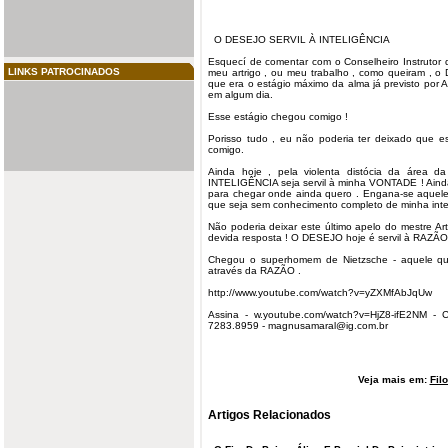
O
DESEJO
SERVIL À INTELIGÊNCIA
Esquecí de comentar com o Conselheiro Instrutor 
LINKS PATROCINADOS
meu artrigo , ou meu trabalho , como queiram , 
que era o estágio máximo da alma já previsto por
em algum dia.
Esse estágio chegou comigo !
Porisso tudo , eu não poderia ter deixado que e
comigo.
Ainda hoje , pela violenta distócia da área d
INTELIGÊNCIA seja servil à minha VONTADE ! Aind
para chegar onde ainda quero . Engana-se aquele
que seja sem conhecimento completo de minha intel
Não poderia deixar este último apelo do mestre A
devida resposta ! O DESEJO hoje é servil à RAZÃO
Chegou o superhomem de Nietzsche - aquele q
através da RAZÃO .
http://www.youtube.com/watch?v=yZXMfAbJqUw
Assina - w.youtube.com/watch?v=HjZ8-ifE2NM - 
7283.8959 -
magnusamaral@ig.com.br
Veja mais em:
Fil
Artigos Relacionados