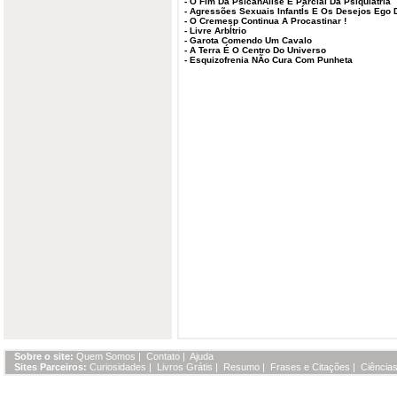
-
O Fim Da PsicanÁlise E Parcial Da Psiquiatria
-
Agressões Sexuais InfantÍs E Os Desejos Ego 
-
O Cremesp Continua A Procastinar !
-
Livre ArbÍtrio
-
Garota Comendo Um Cavalo
-
A Terra É O Centro Do Universo
-
Esquizofrenia NÃo Cura Com Punheta
Sobre o site:
Quem Somos
|
Contato
|
Ajuda
Sites Parceiros:
Curiosidades
|
Livros Grátis
|
Resumo
|
Frases e Citações
|
Ciências