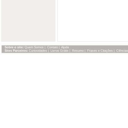
Sobre o site:
Quem Somos
|
Contato
|
Ajuda
Sites Parceiros:
Curiosidades
|
Livros Grátis
|
Resumo
|
Frases e Citações
|
Ciências