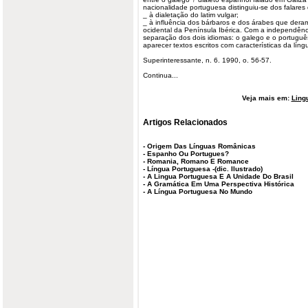
nacionalidade portuguesa distinguiu-se dos falares 
_ à dialetação do latim vulgar;
_ à influência dos bárbaros e dos árabes que deram 
ocidental da Península Ibérica. Com a independênci
separação dos dois idiomas: o galego e o portuguê
aparecer textos escritos com características da lín
Superinteressante, n. 6. 1990, o. 56-57.
Continua...
Veja mais em:
Ling
Artigos Relacionados
-
Origem Das Línguas Românicas
-
Espanho Ou Portugues?
-
Romania, Romano E Romance
-
Língua Portuguesa -(dic. Ilustrado)
-
A Lingua Portuguesa E A Unidade Do Brasil
-
A Gramática Em Uma Perspectiva Histórica
-
A Língua Portuguesa No Mundo