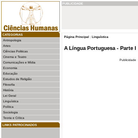
PUBLICIDADE
CATEGORIAS
Página Principal
:
Linguística
Antropologia
Artes
A Língua Portuguesa - Parte I
Ciências Politicas
Cinema e Teatro
Publicidade
Comunicações e Mídia
Economia
Educação
Estudos de Religião
Filosofia
História
Lei Geral
Linguística
Política
Sociologia
Teoria e Crítica
LINKS PATROCINADOS