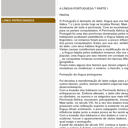
A LÍNGUA
PORTUGUESA
? PARTE I
História
LINKS PATROCINADOS
O Português é derivado do
latim
, língua que era f
Itálica ? o Lácio (onde hoje se localiza Roma). Mais
dominante de toda a península. Com as sucessivas 
para os países conquistados. A Península Ibérica 
Portugal) foi uma das províncias dominadas pelos
habitavam acabaram assimilando a língua falada p
lingüístico, os romanos foram pouco a pouco influ
dos povos conquistados. Estes, por sua vez, també
do latim, com seus hábitos lingüísticos.
Várias causas contribuíram para a modificação do la
_ a língua falada pelos soldados romanos não era o l
popular, uma língua pro isso mesmo em constate e
_ as conquistas romanas ocorreram em épocas dife
geográfica.
Foram estes alguns dos fatores que deram origem
neolatinas ou românicas: o romeno, o francês, o esp
Formação da língua portuguesa
Foi decisiva a transformação do latim vulgar para 
outros fatores, porém, tiveram também especial im
desenvolvimento.
Com a invasão dos bárbaros na Península Ibérica 
enfraqueceu-se. Embora alterado, o latim não des
os vândalos, os suevos e os visigodos que mais inf
Península Ibérica; trouxeram, principalmente, inova
Mais tarde, no século VIII, foi a vez dos árabes inv
possuíam uma civilização superior à existente na 
língua oficial; entretanto, o povo subjugado continuo
influência árabe junto a esses povos se fez sentir
Com a invasão dos bárbaros e dos árabes e com a
ocidente, houve o aparecimento de vários dialetos,
qual surgiu o português.
A partir de meados do século XIV, começa a haver 
entre o galego ? dialeto espanhol falado em Galiza 