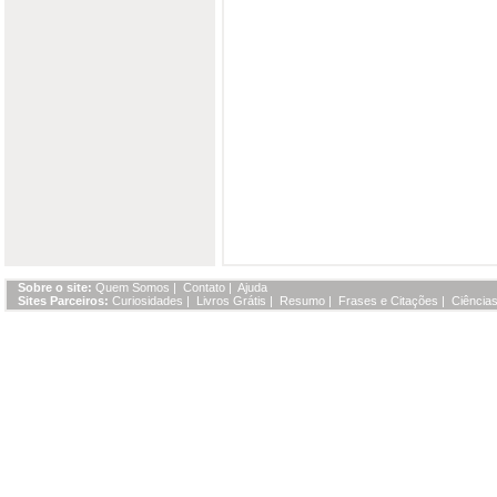
Sobre o site:
Quem Somos
|
Contato
|
Ajuda
Sites Parceiros:
Curiosidades
|
Livros Grátis
|
Resumo
|
Frases e Citações
|
Ciências