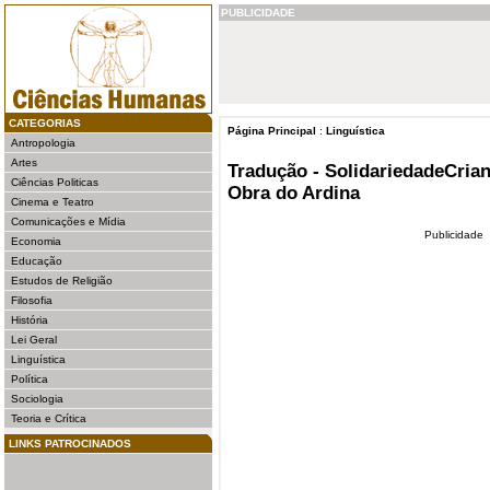
PUBLICIDADE
CATEGORIAS
Página Principal
:
Linguística
Antropologia
Artes
Tradução - SolidariedadeCria
Ciências Politicas
Obra do Ardina
Cinema e Teatro
Comunicações e Mídia
Publicidade
Economia
Educação
Estudos de Religião
Filosofia
História
Lei Geral
Linguística
Política
Sociologia
Teoria e Crítica
LINKS PATROCINADOS