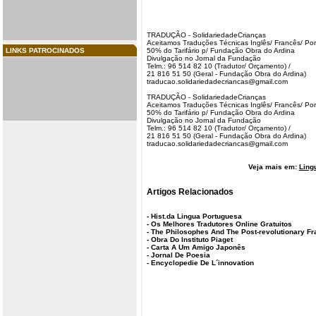
TRADUÇÃO - SolidariedadeCrianças
Aceitamos Traduções Técnicas Inglês/ Francês/ Po
LINKS PATROCINADOS
50% do Tarifário p/ Fundação Obra do Ardina
Divulgação no Jornal da Fundação
Telm.: 96 514 82 10 (Tradutor/ Orçamento) /
21 816 51 50 (Geral - Fundação Obra do Ardina)
traducao.solidariedadecriancas@gmail.com
TRADUÇÃO - SolidariedadeCrianças
Aceitamos Traduções Técnicas Inglês/ Francês/ Po
50% do Tarifário p/ Fundação Obra do Ardina
Divulgação no Jornal da Fundação
Telm.: 96 514 82 10 (Tradutor/ Orçamento) /
21 816 51 50 (Geral - Fundação Obra do Ardina)
traducao.solidariedadecriancas@gmail.com
Veja mais em:
Ling
Artigos Relacionados
-
Hist.da Lingua Portuguesa
-
Os Melhores Tradutores Online Gratuitos
-
The Philosophes And The Post-revolutionary F
-
Obra Do Instituto Piaget
-
Carta A Um Amigo Japonês
-
Jornal De Poesia
-
Encyclopedie De L´innovation